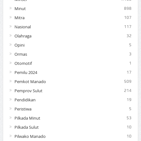
Minut
898
Mitra
107
Nasional
117
Olahraga
32
Opini
5
Ormas
3
Otomotif
1
Pemilu 2024
17
Pemkot Manado
509
Pemprov Sulut
214
Pendidikan
19
Peristiwa
5
Pilkada Minut
53
Pilkada Sulut
10
Pilwako Manado
10