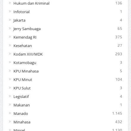
Hukum dan Kriminal
136
Infotorial
1
Jakarta
4
Jerry Sambuaga
65
Kemendag RI
375
Kesehatan
27
Kodam XIII/MDK
293
Kotamobagu
3
KPU Minahasa
5
KPU Minut
104
KPU Sulut
3
Legislatif
4
Makanan
1
Manado
1.145
Minahasa
432
Minsel
1.130