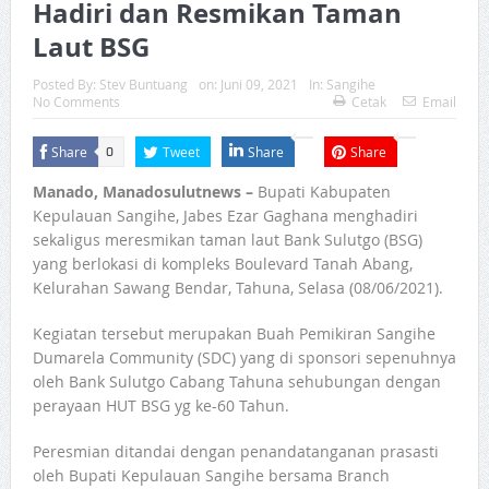
Hadiri dan Resmikan Taman
Laut BSG
Posted By:
Stev Buntuang
on:
Juni 09, 2021
In:
Sangihe
No Comments
Cetak
Email
Share
Tweet
Share
Share
0
Manado, Manadosulutnews –
Bupati Kabupaten
Kepulauan Sangihe, Jabes Ezar Gaghana menghadiri
sekaligus meresmikan taman laut Bank Sulutgo (BSG)
yang berlokasi di kompleks Boulevard Tanah Abang,
Kelurahan Sawang Bendar, Tahuna, Selasa (08/06/2021).
Kegiatan tersebut merupakan Buah Pemikiran Sangihe
Dumarela Community (SDC) yang di sponsori sepenuhnya
oleh Bank Sulutgo Cabang Tahuna sehubungan dengan
perayaan HUT BSG yg ke-60 Tahun.
Peresmian ditandai dengan penandatanganan prasasti
oleh Bupati Kepulauan Sangihe bersama Branch