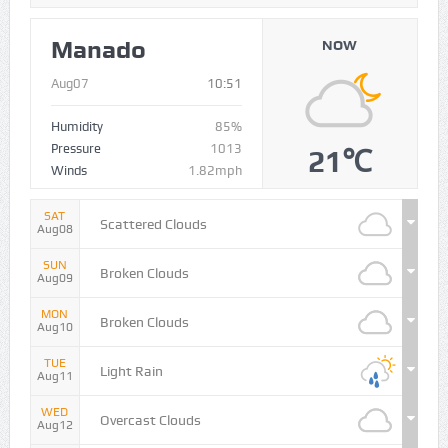
Manado
NOW
Aug07
10:51
Humidity
85%
Pressure
1013
21℃
Winds
1.82mph
SAT
Scattered Clouds
Aug08
SUN
Broken Clouds
Aug09
MON
Broken Clouds
Aug10
TUE
Light Rain
Aug11
WED
Overcast Clouds
Aug12