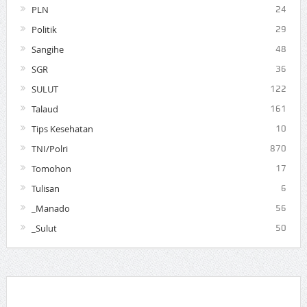
PLN
24
Politik
29
Sangihe
48
SGR
36
SULUT
122
Talaud
161
Tips Kesehatan
10
TNI/Polri
870
Tomohon
17
Tulisan
6
_Manado
56
_Sulut
50