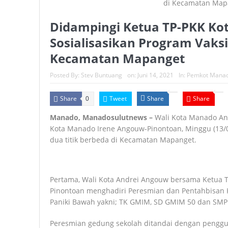
Didampingi Ketua TP-PKK Ko
Sosialisasikan Program Vaksi
Kecamatan Mapanget
Posted By:
Stev Buntuang
on:
Juni 14, 2021
In:
Pemkot Mana
Share
Tweet
Share
Share
0
Manado, Manadosulutnews –
Wali Kota Manado An
Kota Manado Irene Angouw-Pinontoan, Minggu (13/0
dua titik berbeda di Kecamatan Mapanget.
Pertama, Wali Kota Andrei Angouw bersama Ketua 
Pinontoan menghadiri Peresmian dan Pentahbisan
Paniki Bawah yakni; TK GMIM, SD GMIM 50 dan SMP
Peresmian gedung sekolah ditandai dengan penggun