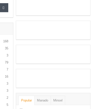
168
35
3
79
7
16
3
3
2
Popular
Manado
Minsel
5