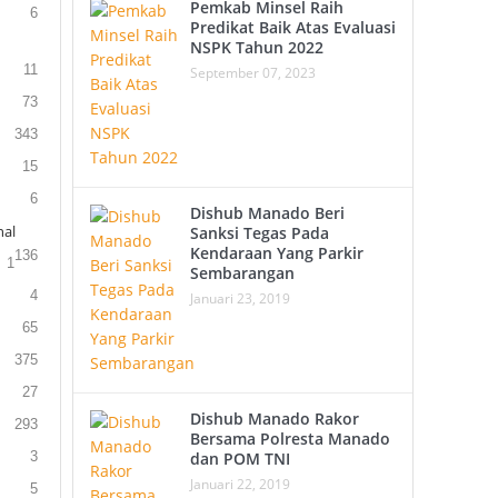
Pemkab Minsel Raih
6
Predikat Baik Atas Evaluasi
NSPK Tahun 2022
11
September 07, 2023
73
343
15
6
Dishub Manado Beri
al
Sanksi Tegas Pada
Kendaraan Yang Parkir
136
1
Sembarangan
4
Januari 23, 2019
65
375
27
Dishub Manado Rakor
293
Bersama Polresta Manado
3
dan POM TNI
Januari 22, 2019
5