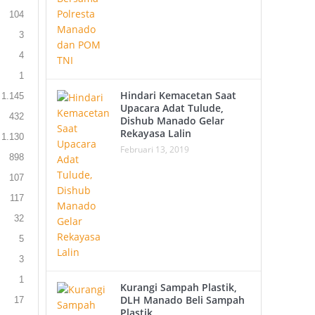
104
3
4
1
Hindari Kemacetan Saat
1.145
Upacara Adat Tulude,
432
Dishub Manado Gelar
Rekayasa Lalin
1.130
Februari 13, 2019
898
107
117
32
5
3
1
Kurangi Sampah Plastik,
DLH Manado Beli Sampah
17
Plastik