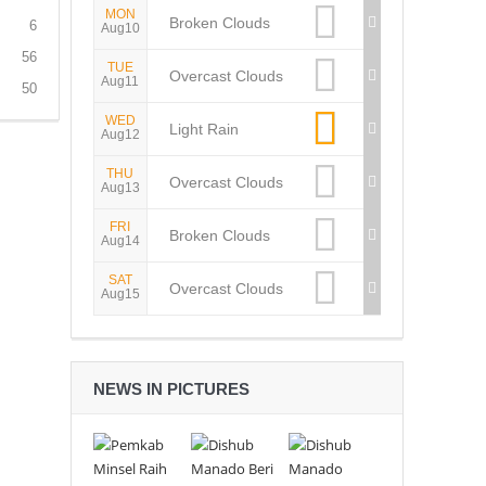
MON
Broken Clouds
6
Aug10
56
TUE
Overcast Clouds
Aug11
50
WED
Light Rain
Aug12
THU
Overcast Clouds
Aug13
FRI
Broken Clouds
Aug14
SAT
Overcast Clouds
Aug15
NEWS IN PICTURES