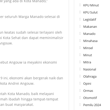
M yang ada di Kota Manado,”
KPU Minut
KPU Sulut
r seluruh Warga Manado selesai di
Legislatif
Makanan
 keatas sudah selesai terlayani oleh
Manado
i Kota Sehat dan dapat meminimalisir
Minahasa
 Angouw.
Minsel
Minut
sebut Angouw ia meyakini ekonomi
Mitra
Nasional
Olahraga
9 ini, ekonomi akan bergerak naik dan
ikota Andrei Angouw.
Opini
Ormas
intah Kota Manado, baik melayani
Otomotif
rumah ibadah hingga tempat-tempat
aman buat masyarakat.
Pemilu 2024