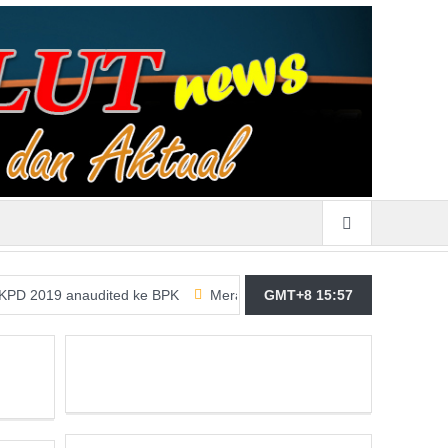
anaudited ke BPK
Merasa Terpangil, GMBI Wilter Sulut Siap Per
GMT+8 15:57