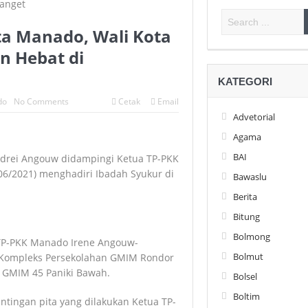
ta Manado, Wali Kota
n Hebat di
KATEGORI
do
No Comments
Cetak
Email
Advetorial
Agama
BAI
drei Angouw didampingi Ketua TP-PKK
6/2021) menghadiri Ibadah Syukur di
Bawaslu
Berita
Bitung
Bolmong
TP-PKK Manado Irene Angouw-
Bolmut
 Kompleks Persekolahan GMIM Rondor
 GMIM 45 Paniki Bawah.
Bolsel
Boltim
tingan pita yang dilakukan Ketua TP-