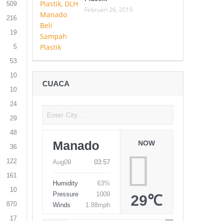
509
Februari 26, 2019
216
19
5
53
10
CUACA
10
24
29
48
Manado
NOW
36
122
Aug09
03:57
161
Humidity
63%
10
Pressure
1009
29℃
870
Winds
1.88mph
17