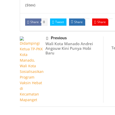
(Stev)
Share
Tweet
Share
Share
0
Previous
Wali Kota Manado Andrei
T
Angouw Kini Punya Hobi
Baru