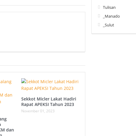
Tulisan
_Manado
_Sulut
Sekkot Micler Lakat Hadiri
Rapat APEKSI Tahun 2023
November 01, 2023
ang
a
IKM dan
n