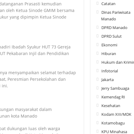
Catatan
datanganan Prasasti kemudian
an oleh Ketua Sinode GMIM bersama
Dinas Pariwisata
yukur yang dipimpin Ketua Sinode
Manado
DPRD Manado
DPRD Sulut
Ekonomi
adiri Ibadah Syukur HUT 73 Gereja
UT Pekabaran Injil dan Pendidikan
Hiburan
Hukum dan Krimin
Infotorial
nnya menyampaikan selamat terhadap
maat, Peresmian Persekolahan dan
Jakarta
ini.
Jerry Sambuaga
Kemendag RI
Kesehatan
ukungan masyarakat dalam
Kodam XIII/MDK
unan kota Manado
Kotamobagu
pat dukungan luas oleh warga
KPU Minahasa