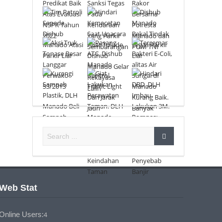
Web Stat
Online Users:
4