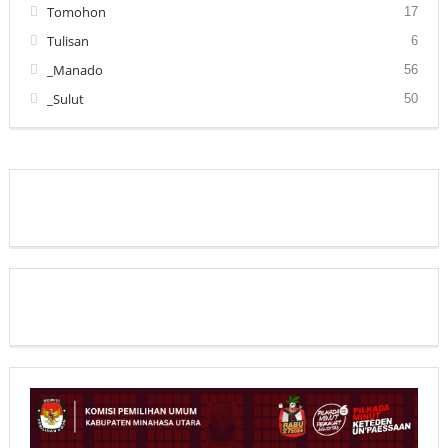
Tomohon
17
Tulisan
6
_Manado
56
_Sulut
50