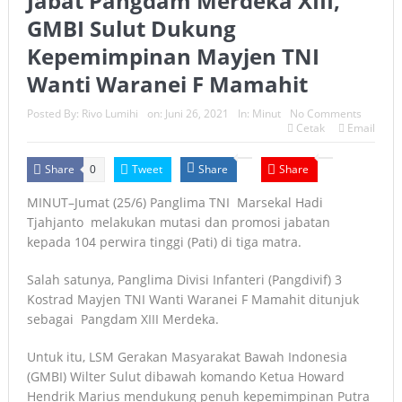
Jabat Pangdam Merdeka XIII,
GMBI Sulut Dukung
Kepemimpinan Mayjen TNI
Wanti Waranei F Mamahit
Posted By:
Rivo Lumihi
on:
Juni 26, 2021
In:
Minut
No Comments
Cetak
Email
Share
Tweet
Share
Share
0
MINUT–Jumat (25/6) Panglima TNI Marsekal Hadi
Tjahjanto melakukan mutasi dan promosi jabatan
kepada 104 perwira tinggi (Pati) di tiga matra.
Salah satunya, Panglima Divisi Infanteri (Pangdivif) 3
Kostrad Mayjen TNI Wanti Waranei F Mamahit ditunjuk
sebagai Pangdam XIII Merdeka.
Untuk itu, LSM Gerakan Masyarakat Bawah Indonesia
(GMBI) Wilter Sulut dibawah komando Ketua Howard
Hendrik Marius mendukung penuh kepemimpinan Putra