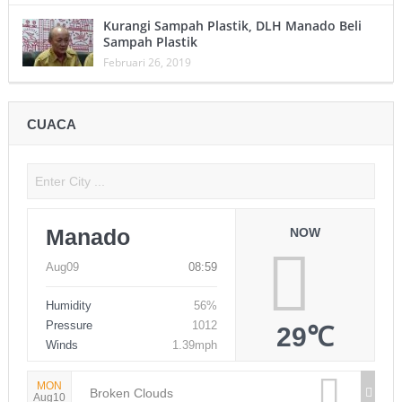
Kurangi Sampah Plastik, DLH Manado Beli
Sampah Plastik
Februari 26, 2019
CUACA
Manado
NOW
Aug09
08:59
Humidity
56%
Pressure
1012
29℃
Winds
1.39mph
MON
Broken Clouds
Aug10