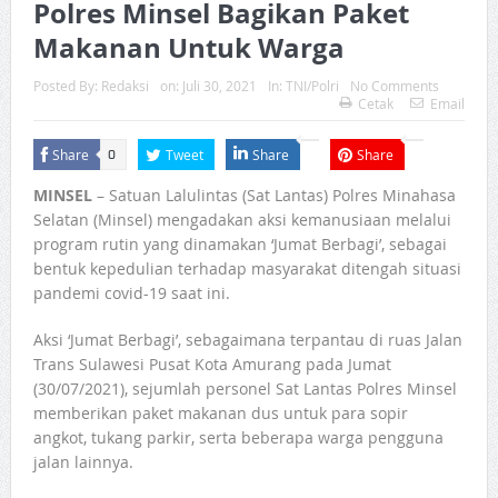
Polres Minsel Bagikan Paket
Makanan Untuk Warga
Posted By:
Redaksi
on:
Juli 30, 2021
In:
TNI/Polri
No Comments
Cetak
Email
Share
Tweet
Share
Share
0
MINSEL
– Satuan Lalulintas (Sat Lantas) Polres Minahasa
Selatan (Minsel) mengadakan aksi kemanusiaan melalui
program rutin yang dinamakan ‘Jumat Berbagi’, sebagai
bentuk kepedulian terhadap masyarakat ditengah situasi
pandemi covid-19 saat ini.
Aksi ‘Jumat Berbagi’, sebagaimana terpantau di ruas Jalan
Trans Sulawesi Pusat Kota Amurang pada Jumat
(30/07/2021), sejumlah personel Sat Lantas Polres Minsel
memberikan paket makanan dus untuk para sopir
angkot, tukang parkir, serta beberapa warga pengguna
jalan lainnya.