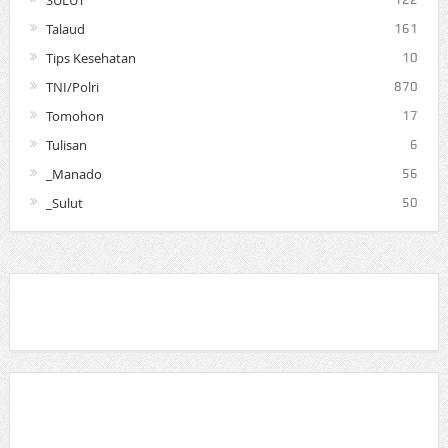
Talaud
161
Tips Kesehatan
10
TNI/Polri
870
Tomohon
17
Tulisan
6
_Manado
56
_Sulut
50