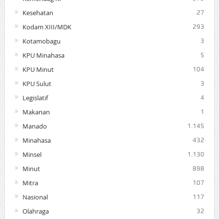
Kesehatan
27
Kodam XIII/MDK
293
Kotamobagu
3
KPU Minahasa
5
KPU Minut
104
KPU Sulut
3
Legislatif
4
Makanan
1
Manado
1.145
Minahasa
432
Minsel
1.130
Minut
898
Mitra
107
Nasional
117
Olahraga
32