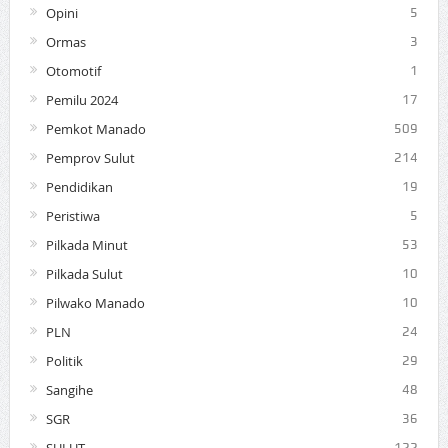
Opini
5
Ormas
3
Otomotif
1
Pemilu 2024
17
Pemkot Manado
509
Pemprov Sulut
214
Pendidikan
19
Peristiwa
5
Pilkada Minut
53
Pilkada Sulut
10
Pilwako Manado
10
PLN
24
Politik
29
Sangihe
48
SGR
36
SULUT
122