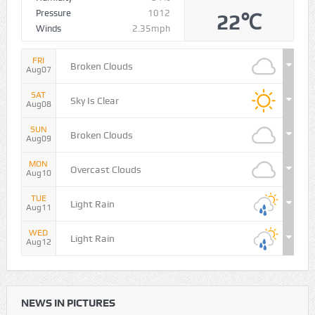
Pressure
1012
22℃
Winds
2.35mph
FRI
Broken Clouds
Aug07
SAT
Sky Is Clear
Aug08
SUN
Broken Clouds
Aug09
MON
Overcast Clouds
Aug10
TUE
Light Rain
Aug11
WED
Light Rain
Aug12
NEWS IN PICTURES