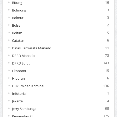
Bitung
16
Bolmong
3
Bolmut
3
Bolsel
2
Boltim
5
Catatan
6
Dinas Pariwisata Manado
11
DPRD Manado
73
DPRD Sulut
343
Ekonomi
15
Hiburan
6
Hukum dan Kriminal
136
Infotorial
1
Jakarta
4
Jerry Sambuaga
65
Kemendag RI
375