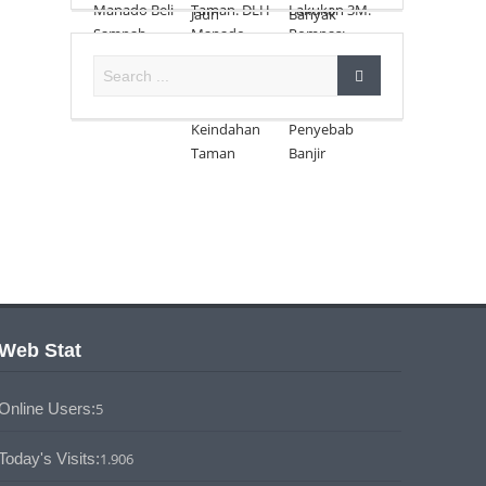
Web Stat
Online Users:
5
Today's Visits:
1.906