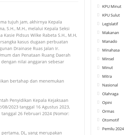
KPU Minut
KPU Sulut
ama tujuh jam, akhirnya Kepala
Legislatif
, S.H., M.H., melalui Kepala Seksi
Makanan
ama Kasie Pidsus Wilke Rabeta S.H., M.H,
Manado
tersangka kasus dugaan perbuatan
nan Drainase Ruas Jalan Ir.
Minahasa
n Umum dan Penataan Ruang Daerah
Minsel
 dengan nilai anggaran sebesar
Minut
Mitra
yidikan bertahap dan menemukan
Nasional
Olahraga
ntah Penyidikan Kepala Kejaksaan
Opini
2/08/2023 tanggal 16 Agustus 2023,
Ormas
 tanggal 26 Februari 2024 (Nomor:
Otomotif
Pemilu 2024
 pertama, DL, yang merupakan