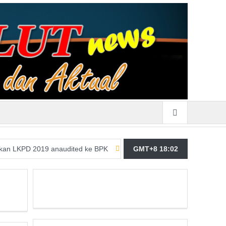
19 anaudited ke BPK
Merasa Terpangil, GMBI Wilter Sulut Siap P
GMT+8 18:02