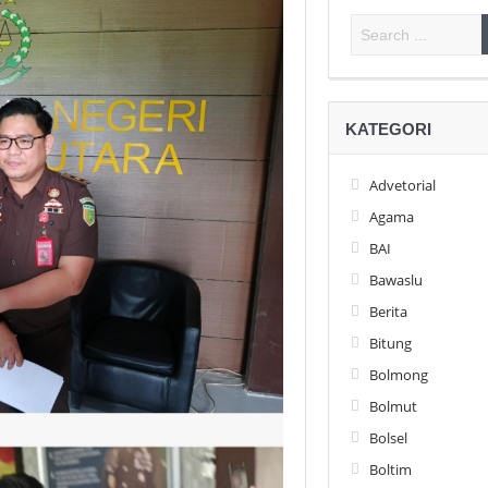
KATEGORI
Advetorial
Agama
BAI
Bawaslu
Berita
Bitung
Bolmong
Bolmut
Bolsel
Boltim