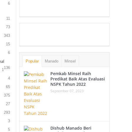
6
11
73
343
15
6
al
Popular
Manado
Minsel
136
1
Pemkab Minsel Raih
4
Predikat Baik Atas Evaluasi
NSPK Tahun 2022
65
September 07, 2023
375
27
293
3
Dishub Manado Beri
5