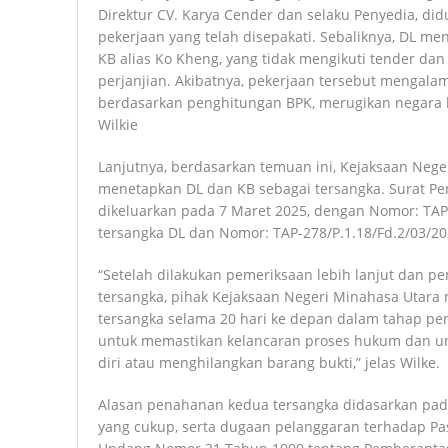
Direktur CV. Karya Cender dan selaku Penyedia, di
pekerjaan yang telah disepakati. Sebaliknya, DL m
KB alias Ko Kheng, yang tidak mengikuti tender dan 
perjanjian. Akibatnya, pekerjaan tersebut mengala
berdasarkan penghitungan BPK, merugikan negara hi
Wilkie
Lanjutnya, berdasarkan temuan ini, Kejaksaan Neg
menetapkan DL dan KB sebagai tersangka. Surat P
dikeluarkan pada 7 Maret 2025, dengan Nomor: TAP
tersangka DL dan Nomor: TAP-278/P.1.18/Fd.2/03/20
“Setelah dilakukan pemeriksaan lebih lanjut dan 
tersangka, pihak Kejaksaan Negeri Minahasa Uta
tersangka selama 20 hari ke depan dalam tahap pen
untuk memastikan kelancaran proses hukum dan u
diri atau menghilangkan barang bukti,” jelas Wilke.
Alasan penahanan kedua tersangka didasarkan pada
yang cukup, serta dugaan pelanggaran terhadap Pasa