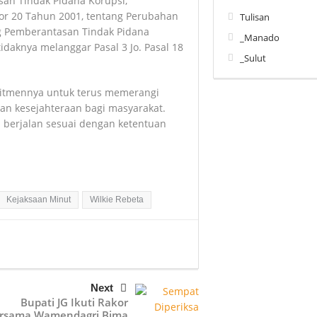
an Tindak Pidana Korupsi,
 20 Tahun 2001, tentang Perubahan
Tulisan
 Pemberantasan Tindak Pidana
_Manado
etidaknya melanggar Pasal 3 Jo. Pasal 18
_Sulut
itmennya untuk terus memerangi
an kesejahteraan bagi masyarakat.
 berjalan sesuai dengan ketentuan
Kejaksaan Minut
Wilkie Rebeta
Next
Bupati JG Ikuti Rakor
rsama Wamendagri Bima