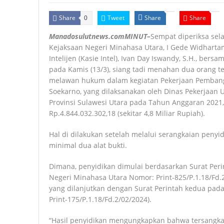
Share
Tweet
Share
Share
0
Manadosulutnews.comMINUT–
Sempat diperiksa sel
Kejaksaan Negeri Minahasa Utara, I Gede Widhartama
Intelijen (Kasie Intel), Ivan Day Iswandy, S.H., bers
pada Kamis (13/3), siang tadi menahan dua orang 
melawan hukum dalam kegiatan Pekerjaan Pembangu
Soekarno, yang dilaksanakan oleh Dinas Pekerjaa
Provinsi Sulawesi Utara pada Tahun Anggaran 2021,
Rp.4.844.032.302,18 (sekitar 4,8 Miliar Rupiah).
Hal di dilakukan setelah melalui serangkaian pen
minimal dua alat bukti.
Dimana, penyidikan dimulai berdasarkan Surat Peri
Negeri Minahasa Utara Nomor: Print-825/P.1.18/Fd.
yang dilanjutkan dengan Surat Perintah kedua pada
Print-175/P.1.18/Fd.2/02/2024).
“Hasil penyidikan mengungkapkan bahwa tersangka