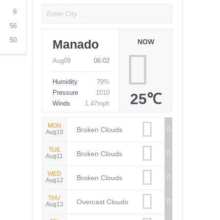
6
56
50
Manado
NOW
Aug09
06:02
Humidity
79%
Pressure
1010
25℃
Winds
1.47mph
MON
Broken Clouds
Aug10
TUE
Broken Clouds
Aug11
WED
Broken Clouds
Aug12
THU
Overcast Clouds
Aug13