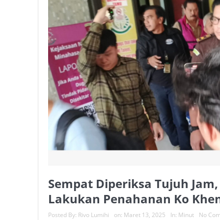
Sempat Diperiksa Tujuh Jam, 
Lakukan Penahanan Ko Khen
Posted By:
Rivo Lumihi
on:
Maret 13, 2025
In:
Minut
No Co