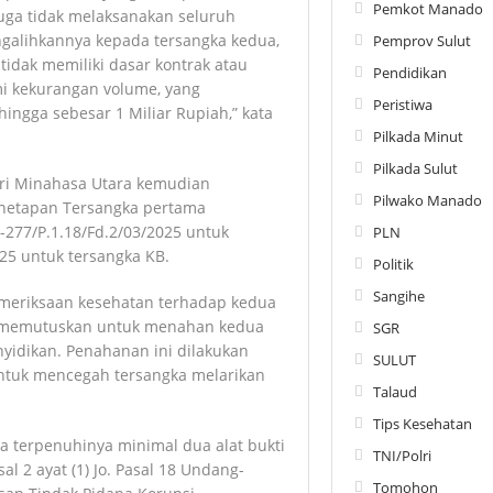
Pemkot Manado
duga tidak melaksanakan seluruh
engalihkannya kepada tersangka kedua,
Pemprov Sulut
tidak memiliki dasar kontrak atau
Pendidikan
mi kekurangan volume, yang
Peristiwa
ngga sebesar 1 Miliar Rupiah,” kata
Pilkada Minut
Pilkada Sulut
eri Minahasa Utara kemudian
Pilwako Manado
enetapan Tersangka pertama
-277/P.1.18/Fd.2/03/2025 untuk
PLN
25 untuk tersangka KB.
Politik
Sangihe
pemeriksaan kesehatan terhadap kedua
ra memutuskan untuk menahan kedua
SGR
yidikan. Penahanan ini dilakukan
SULUT
ntuk mencegah tersangka melarikan
Talaud
Tips Kesehatan
 terpenuhinya minimal dua alat bukti
TNI/Polri
l 2 ayat (1) Jo. Pasal 18 Undang-
Tomohon