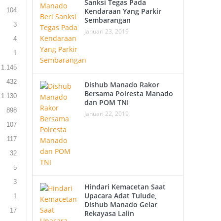
Sanksi Tegas Pada
104
Kendaraan Yang Parkir
Sembarangan
3
Januari 23, 2019
4
1
1.145
432
Dishub Manado Rakor
Bersama Polresta Manado
1.130
dan POM TNI
898
Januari 22, 2019
107
117
32
5
3
Hindari Kemacetan Saat
Upacara Adat Tulude,
1
Dishub Manado Gelar
17
Rekayasa Lalin