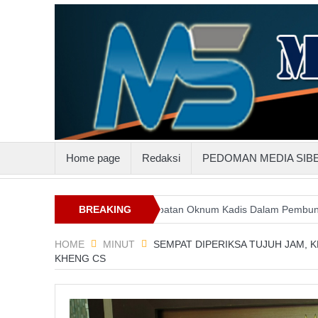
Home page
Redaksi
PEDOMAN MEDIA SIB
uluttenggo
Keterlibatan Oknum Kadis Dalam Pembunuhan Steven I
BREAKING
NEWS
HOME
MINUT
SEMPAT DIPERIKSA TUJUH JAM, 
KHENG CS