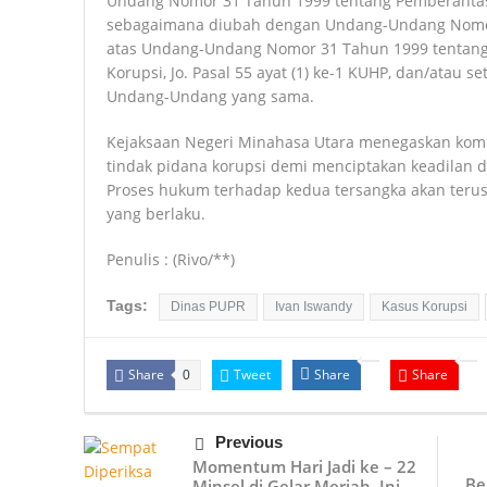
Undang Nomor 31 Tahun 1999 tentang Pemberantas
sebagaimana diubah dengan Undang-Undang Nomor
atas Undang-Undang Nomor 31 Tahun 1999 tentang
Korupsi, Jo. Pasal 55 ayat (1) ke-1 KUHP, dan/atau s
Undang-Undang yang sama.
Kejaksaan Negeri Minahasa Utara menegaskan kom
tindak pidana korupsi demi menciptakan keadilan d
Proses hukum terhadap kedua tersangka akan terus
yang berlaku.
Penulis : (Rivo/**)
Tags:
Dinas PUPR
Ivan Iswandy
Kasus Korupsi
Share
Tweet
Share
Share
0
Previous
Momentum Hari Jadi ke – 22
Be
Minsel di Gelar Meriah, Ini