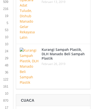
Februari 13, 2019
509
216
19
5
53
10
10
Kurangi Sampah Plastik,
24
DLH Manado Beli Sampah
Plastik
29
Februari 26, 2019
48
36
122
161
10
CUACA
870
17