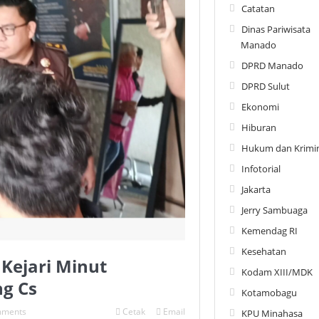
Catatan
Dinas Pariwisata
Manado
DPRD Manado
DPRD Sulut
Ekonomi
Hiburan
Hukum dan Krimin
Infotorial
Jakarta
Jerry Sambuaga
Kemendag RI
Kesehatan
Kejari Minut
Kodam XIII/MDK
g Cs
Kotamobagu
mments
Cetak
Email
KPU Minahasa