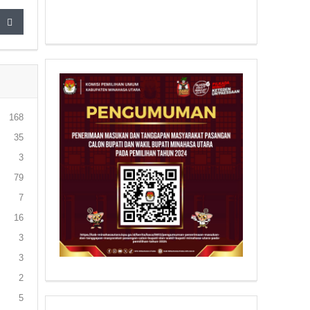
168
35
3
79
7
16
3
3
2
5