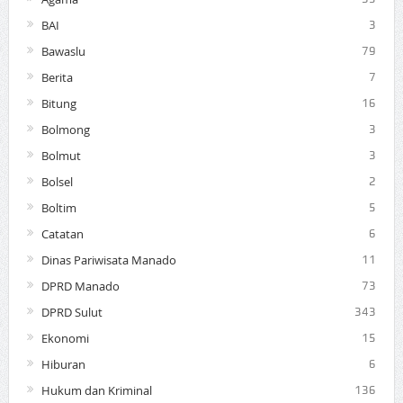
BAI
3
Bawaslu
79
Berita
7
Bitung
16
Bolmong
3
Bolmut
3
Bolsel
2
Boltim
5
Catatan
6
Dinas Pariwisata Manado
11
DPRD Manado
73
DPRD Sulut
343
Ekonomi
15
Hiburan
6
Hukum dan Kriminal
136