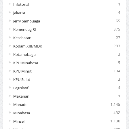
Infotorial
1
Jakarta
4
Jerry Sambuaga
65
Kemendag RI
375
Kesehatan
27
Kodam XIII/MDK
293
Kotamobagu
3
KPU Minahasa
5
KPU Minut
104
KPU Sulut
3
Legislatif
4
Makanan
1
Manado
1.145
Minahasa
432
Minsel
1.130