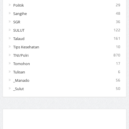
Politik
29
Sangihe
48
SGR
36
SULUT
122
Talaud
161
Tips Kesehatan
10
TNI/Polri
870
Tomohon
17
Tulisan
6
_Manado
56
_Sulut
50