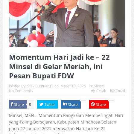
Momentum Hari Jadi ke – 22
Minsel di Gelar Meriah, Ini
Pesan Bupati FDW
Posted By:
Stev Buntuang
on:
Maret 13, 2025
In:
Minsel
No Comments
Cetak
Email
Share
Tweet
Share
Share
0
Minsel, MSN – Momentum Rangkaian Memperingati Hari
yang Paling Bersejarah, Kabupaten Minahasa Selatan
pada 27 Januari 2025 merayakan Hari Jadi Ke-22