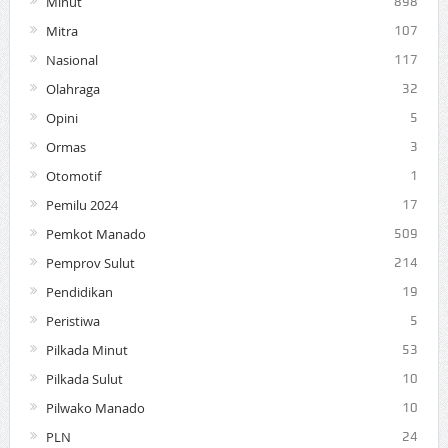
Minut
898
Mitra
107
Nasional
117
Olahraga
32
Opini
5
Ormas
3
Otomotif
1
Pemilu 2024
17
Pemkot Manado
509
Pemprov Sulut
214
Pendidikan
19
Peristiwa
5
Pilkada Minut
53
Pilkada Sulut
10
Pilwako Manado
10
PLN
24