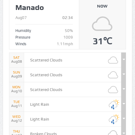
Manado
NOW
Aug07
02:34
Humidity
50%
Pressure
1009
31℃
Winds
1.11mph
SAT
Scattered Clouds
Aug08
SUN
Scattered Clouds
Aug09
MON
Scattered Clouds
Aug10
TUE
Light Rain
Aug11
WED
Light Rain
Aug12
THU
Broken Clouds