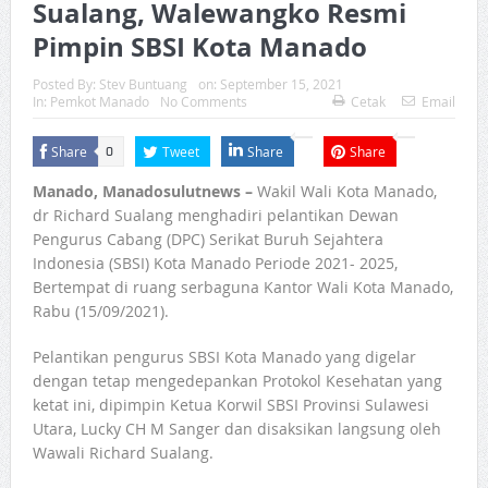
Sualang, Walewangko Resmi
Pimpin SBSI Kota Manado
Posted By:
Stev Buntuang
on:
September 15, 2021
In:
Pemkot Manado
No Comments
Cetak
Email
Share
Tweet
Share
Share
0
Manado, Manadosulutnews –
Wakil Wali Kota Manado,
dr Richard Sualang menghadiri pelantikan Dewan
Pengurus Cabang (DPC) Serikat Buruh Sejahtera
Indonesia (SBSI) Kota Manado Periode 2021- 2025,
Bertempat di ruang serbaguna Kantor Wali Kota Manado,
Rabu (15/09/2021).
Pelantikan pengurus SBSI Kota Manado yang digelar
dengan tetap mengedepankan Protokol Kesehatan yang
ketat ini, dipimpin Ketua Korwil SBSI Provinsi Sulawesi
Utara, Lucky CH M Sanger dan disaksikan langsung oleh
Wawali Richard Sualang.