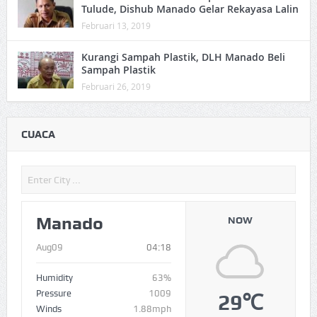
Tulude, Dishub Manado Gelar Rekayasa Lalin
Februari 13, 2019
Kurangi Sampah Plastik, DLH Manado Beli
Sampah Plastik
Februari 26, 2019
CUACA
Manado
NOW
Aug09
04:18
Humidity
63%
Pressure
1009
29℃
Winds
1.88mph