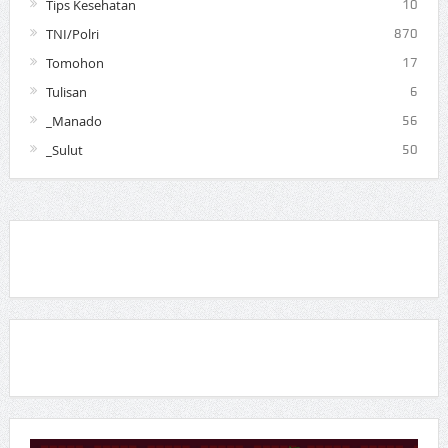
Tips Kesehatan
10
TNI/Polri
870
Tomohon
17
Tulisan
6
_Manado
56
_Sulut
50