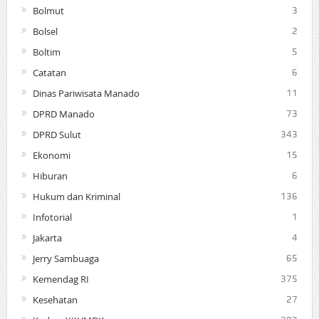
Bolmut
3
Bolsel
2
Boltim
5
Catatan
6
Dinas Pariwisata Manado
11
DPRD Manado
73
DPRD Sulut
343
Ekonomi
15
Hiburan
6
Hukum dan Kriminal
136
Infotorial
1
Jakarta
4
Jerry Sambuaga
65
Kemendag RI
375
Kesehatan
27