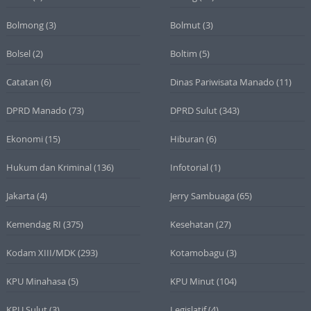
Bolmong
(3)
Bolmut
(3)
Bolsel
(2)
Boltim
(5)
Catatan
(6)
Dinas Pariwisata Manado
(11)
DPRD Manado
(73)
DPRD Sulut
(343)
Ekonomi
(15)
Hiburan
(6)
Hukum dan Kriminal
(136)
Infotorial
(1)
Jakarta
(4)
Jerry Sambuaga
(65)
Kemendag RI
(375)
Kesehatan
(27)
Kodam XIII/MDK
(293)
Kotamobagu
(3)
KPU Minahasa
(5)
KPU Minut
(104)
KPU Sulut
(3)
Legislatif
(4)