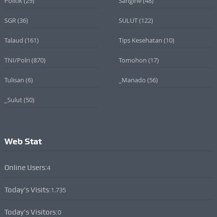
Politik
(29)
Sangihe
(48)
SGR
(36)
SULUT
(122)
Talaud
(161)
Tips Kesehatan
(10)
TNI/Polri
(870)
Tomohon
(17)
Tulisan
(6)
_Manado
(56)
_Sulut
(50)
Web Stat
Online Users:
4
Today's Visits:
1.735
Today's Visitors:
0