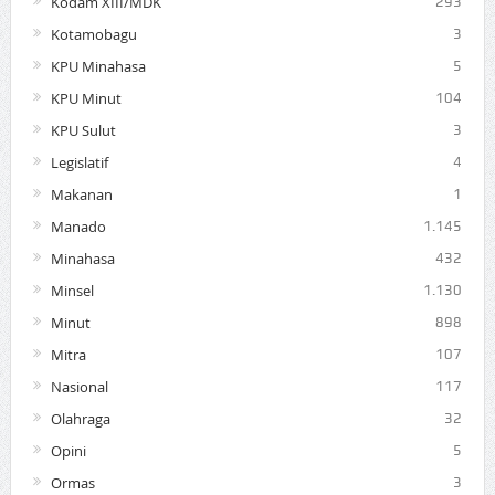
Kodam XIII/MDK
293
Kotamobagu
3
KPU Minahasa
5
KPU Minut
104
KPU Sulut
3
Legislatif
4
Makanan
1
Manado
1.145
Minahasa
432
Minsel
1.130
Minut
898
Mitra
107
Nasional
117
Olahraga
32
Opini
5
Ormas
3