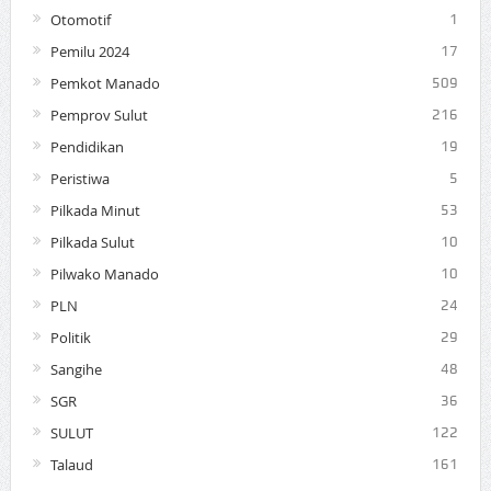
Otomotif
1
Pemilu 2024
17
Pemkot Manado
509
Pemprov Sulut
216
Pendidikan
19
Peristiwa
5
Pilkada Minut
53
Pilkada Sulut
10
Pilwako Manado
10
PLN
24
Politik
29
Sangihe
48
SGR
36
SULUT
122
Talaud
161