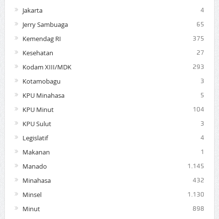
Jakarta
4
Jerry Sambuaga
65
Kemendag RI
375
Kesehatan
27
Kodam XIII/MDK
293
Kotamobagu
3
KPU Minahasa
5
KPU Minut
104
KPU Sulut
3
Legislatif
4
Makanan
1
Manado
1.145
Minahasa
432
Minsel
1.130
Minut
898