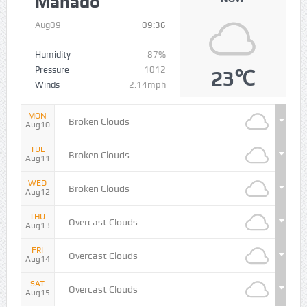
Manado
Aug09
09:36
Humidity
87%
Pressure
1012
23℃
Winds
2.14mph
MON
Broken Clouds
Aug10
TUE
Broken Clouds
Aug11
WED
Broken Clouds
Aug12
THU
Overcast Clouds
Aug13
FRI
Overcast Clouds
Aug14
SAT
Overcast Clouds
Aug15