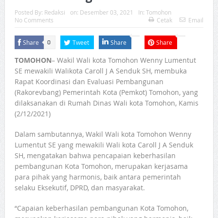
Posted By:
Redaksi
on:
Desember 03, 2021
In:
Tomohon
No Comments
Cetak
Email
Share
Tweet
Share
Share
0
TOMOHON
– Wakil Wali kota Tomohon Wenny Lumentut
SE mewakili Walikota Caroll J A Senduk SH, membuka
Rapat Koordinasi dan Evaluasi Pembangunan
(Rakorevbang) Pemerintah Kota (Pemkot) Tomohon, yang
dilaksanakan di Rumah Dinas Wali kota Tomohon, Kamis
(2/12/2021)
Dalam sambutannya, Wakil Wali kota Tomohon Wenny
Lumentut SE yang mewakili Wali kota Caroll J A Senduk
SH, mengatakan bahwa pencapaian keberhasilan
pembangunan Kota Tomohon, merupakan kerjasama
para pihak yang harmonis, baik antara pemerintah
selaku Eksekutif, DPRD, dan masyarakat.
“Capaian keberhasilan pembangunan Kota Tomohon,