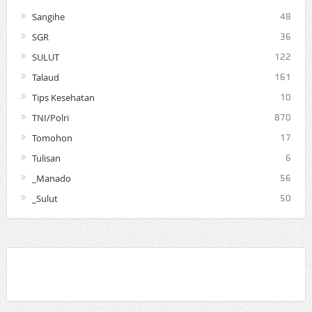
Sangihe
48
SGR
36
SULUT
122
Talaud
161
Tips Kesehatan
10
TNI/Polri
870
Tomohon
17
Tulisan
6
_Manado
56
_Sulut
50