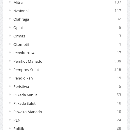
Mitra
107
Nasional
117
Olahraga
32
Opini
5
Ormas
3
Otomotif
1
Pemilu 2024
17
Pemkot Manado
509
Pemprov Sulut
216
Pendidikan
19
Peristiwa
5
Pilkada Minut
53
Pilkada Sulut
10
Pilwako Manado
10
PLN
24
Politik
29