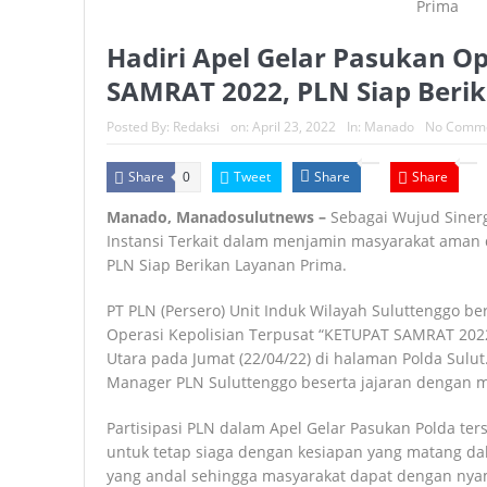
Hadiri Apel Gelar Pasukan O
SAMRAT 2022, PLN Siap Beri
Posted By:
Redaksi
on:
April 23, 2022
In:
Manado
No Comm
Share
Tweet
Share
Share
0
Manado, Manadosulutnews –
Sebagai Wujud Sinerg
Instansi Terkait dalam menjamin masyarakat aman d
PLN Siap Berikan Layanan Prima.
PT PLN (Persero) Unit Induk Wilayah Suluttenggo be
Operasi Kepolisian Terpusat “KETUPAT SAMRAT 2022
Utara pada Jumat (22/04/22) di halaman Polda Sulut
Manager PLN Suluttenggo beserta jajaran dengan m
Partisipasi PLN dalam Apel Gelar Pasukan Polda t
untuk tetap siaga dengan kesiapan yang matang da
yang andal sehingga masyarakat dapat dengan ny