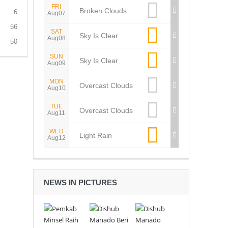
FRI
Broken Clouds
6
Aug07
56
SAT
Sky Is Clear
Aug08
50
SUN
Sky Is Clear
Aug09
MON
Overcast Clouds
Aug10
TUE
Overcast Clouds
Aug11
WED
Light Rain
Aug12
NEWS IN PICTURES