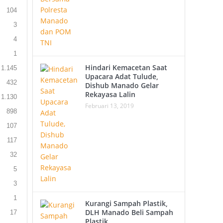
104
3
4
1
Hindari Kemacetan Saat
1.145
Upacara Adat Tulude,
432
Dishub Manado Gelar
Rekayasa Lalin
1.130
Februari 13, 2019
898
107
117
32
5
3
1
Kurangi Sampah Plastik,
DLH Manado Beli Sampah
17
Plastik