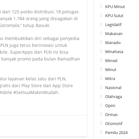
KPU Minut
dari 125 posko distribusi, 18 petugas
KPU Sulut
banyak 1.784 orang yang disiagakan di
Legislatif
orontalo,” tutup Basuki.
Makanan
erus membuktikan diri sebagai penyedia
Manado
, PLN juga terus berinovasi untuk
Minahasa
le. SuperApps dari PLN ini bisa
 banyak promo pada bulan Ramadhan
Minsel
Minut
lui layanan kelas satu dari PLN,
Mitra
atis dari Play Store dan App Store
Nasional
N Mobile #SemuaMakinMudah.
Olahraga
Opini
Ormas
Otomotif
Pemilu 2024