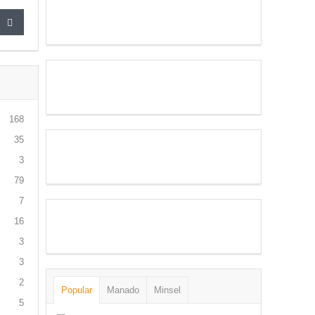
168
35
3
79
7
16
3
3
2
Popular
Manado
Minsel
5