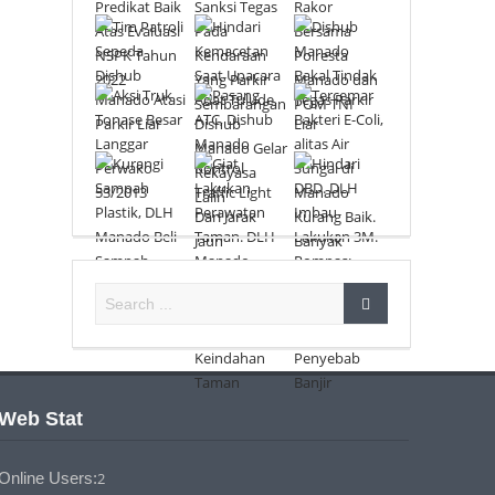
Web Stat
Online Users:
2