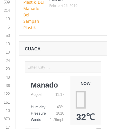
509
Februari 26, 2019
214
19
5
53
10
CUACA
10
24
29
48
Manado
NOW
36
122
Aug06
11:17
161
Humidity
43%
10
Pressure
1010
32℃
870
Winds
1.76mph
17