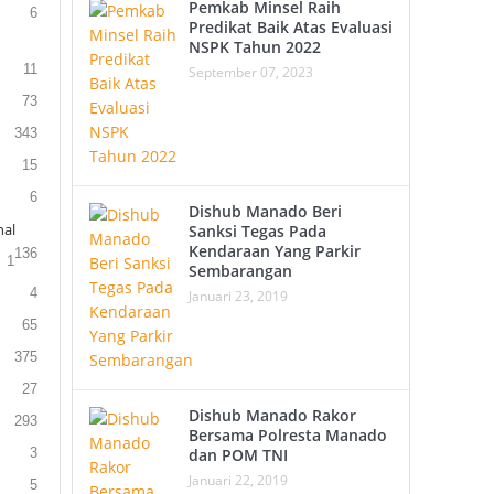
Pemkab Minsel Raih
6
Predikat Baik Atas Evaluasi
NSPK Tahun 2022
11
September 07, 2023
73
343
15
6
Dishub Manado Beri
al
Sanksi Tegas Pada
Kendaraan Yang Parkir
136
1
Sembarangan
4
Januari 23, 2019
65
375
27
Dishub Manado Rakor
293
Bersama Polresta Manado
3
dan POM TNI
Januari 22, 2019
5