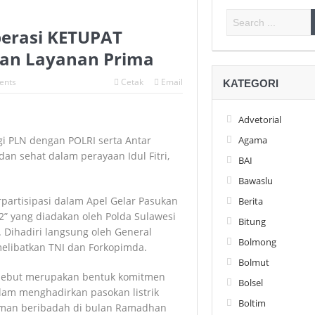
perasi KETUPAT
kan Layanan Prima
ents
Cetak
Email
KATEGORI
Advetorial
i PLN dengan POLRI serta Antar
Agama
an sehat dalam perayaan Idul Fitri,
BAI
Bawaslu
rpartisipasi dalam Apel Gelar Pasukan
Berita
” yang diadakan oleh Polda Sulawesi
Bitung
. Dihadiri langsung oleh General
Bolmong
elibatkan TNI dan Forkopimda.
Bolmut
ersebut merupakan bentuk komitmen
Bolsel
lam menghadirkan pasokan listrik
Boltim
aman beribadah di bulan Ramadhan