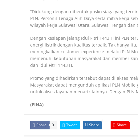
“Didukung dengan dibentuk posko siaga yang terdiri 
PLN, Personil Tenaga Alih Daya serta mitra kerja se
wilayah kerja Sulawesi Utara, Sulawesi Tengah dan G
Dengan kesiapan jelang Idul Fitri 1443 H ini PLN t
energi listrik dengan kualitas terbaik. Tak hanya itu
meningkatkan customer experience melalui PLN Mobi
memenuhi kebutuhan masyarakat dan memberikan
dan Idul Fitri 1443 H.
Promo yang dihadirkan tersebut dapat di akses mela
Masyarakat dapat mengunduh aplikasi PLN Mobile gr
untuk akses layanan menarik lainnya. Dengan PL
(FINA)
Share
Tweet
Share
Share
0