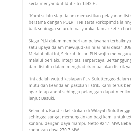
serta menyambut Idul Fitri 1443 H.
“Kami selalu siap dalam memastikan pelayanan list
bersama dengan POLRI, TNI serta Forkopimda lainn
baik sehingga seluruh masyarakat lancar ketika hari R
Siaga PLN dalam memberikan pelayanan terbaiknya m
satu upaya dalam mewujudkan nilai-nilai dasar BU
Melalui nilai ini, Seluruh Insan PLN wajib memega
melalui perilaku integritas, Terpercaya, Bertanggung
dan disiplin dalam menghadirkan pasokan listrik ya
“Ini adalah wujud kesiapan PLN Suluttenggo dal
mutu dan keandalan pasokan listrik. Kami terus ber
agar tetap andal sehingga pelanggan dapat menik
lanjut Basuki.
Selain itu, Kondisi kelistrikan di Wilayah Suluttengg
sehingga sangat memungkinkan bagi kami untuk te
kontinu dengan daya mampu Netto 924.1 MW, Beban
cadangan daya 270.7 MW.