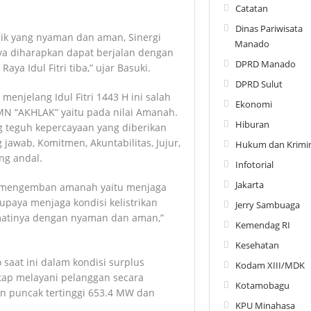
Catatan
Dinas Pariwisata
rik yang nyaman dan aman, Sinergi
Manado
ya diharapkan dapat berjalan dengan
DPRD Manado
aya Idul Fitri tiba,” ujar Basuki.
DPRD Sulut
enjelang Idul Fitri 1443 H ini salah
Ekonomi
MN “AKHLAK” yaitu pada nilai Amanah.
Hiburan
ng teguh kepercayaan yang diberikan
 jawab, Komitmen, Akuntabilitas, Jujur,
Hukum dan Krimin
ng andal.
Infotorial
Jakarta
am mengemban amanah yaitu menjaga
upaya menjaga kondisi kelistrikan
Jerry Sambuaga
matinya dengan nyaman dan aman,”
Kemendag RI
Kesehatan
o saat ini dalam kondisi surplus
Kodam XIII/MDK
tap melayani pelanggan secara
Kotamobagu
 puncak tertinggi 653.4 MW dan
KPU Minahasa