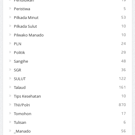
Peristiwa
5
Pilkada Minut
53
Pilkada Sulut
10
Pilwako Manado
10
PLN
24
Politik
29
Sangihe
48
SGR
36
SULUT
122
Talaud
161
Tips Kesehatan
10
TNI/Polri
870
Tomohon
17
Tulisan
6
_Manado
56