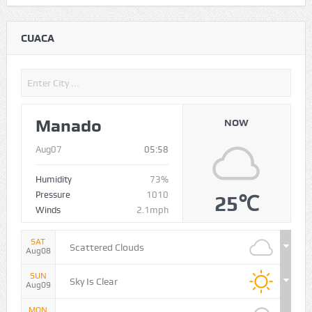
CUACA
Manado
NOW
Aug07
05:58
Humidity
73%
Pressure
1010
25℃
Winds
2.1mph
SAT
Scattered Clouds
Aug08
SUN
Sky Is Clear
Aug09
MON