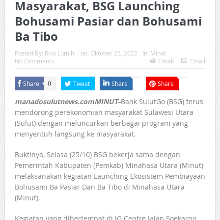
Masyarakat, BSG Launching
Bohusami Pasiar dan Bohusami
Ba Tibo
Posted By:
Rivo Lumihi
on:
Oktober 25, 2022
In:
Minut
No Comments
Cetak
Email
Share
Tweet
Share
Share
0
manadosulutnews.comMINUT–
Bank SulutGo (BSG) terus
mendorong perekonomian masyarakat Sulawesi Utara
(Sulut) dengan meluncurkan berbagai program yang
menyentuh langsung ke masyarakat.
Buktinya, Selasa (25/10) BSG bekerja sama dengan
Pemerintah Kabupaten (Pemkab) Minahasa Utara (Minut)
melaksanakan kegiatan Launching Ekosistem Pembiayaan
Bohusami Ba Pasiar Dan Ba Tibo di Minahasa Utara
(Minut).
Kegiatan yang dibertempat di JG Centre Jalan Soekarno