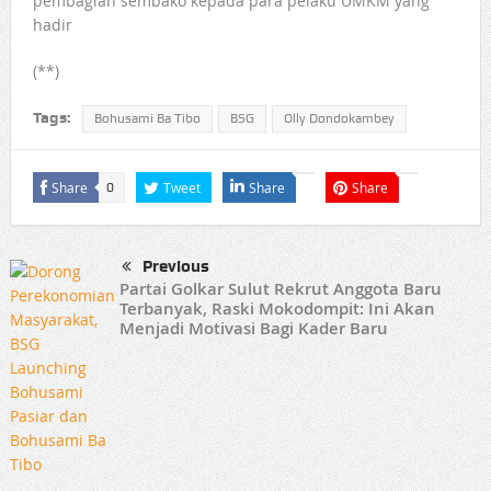
pembagian sembako kepada para pelaku UMKM yang
hadir
(**)
Tags:
Bohusami Ba Tibo
BSG
Olly Dondokambey
Share
Tweet
Share
Share
0
Previous
Partai Golkar Sulut Rekrut Anggota Baru
Terbanyak, Raski Mokodompit: Ini Akan
Menjadi Motivasi Bagi Kader Baru