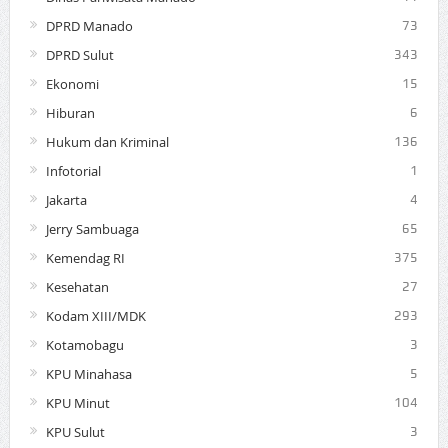
DPRD Manado
73
DPRD Sulut
343
Ekonomi
15
Hiburan
6
Hukum dan Kriminal
136
Infotorial
1
Jakarta
4
Jerry Sambuaga
65
Kemendag RI
375
Kesehatan
27
Kodam XIII/MDK
293
Kotamobagu
3
KPU Minahasa
5
KPU Minut
104
KPU Sulut
3