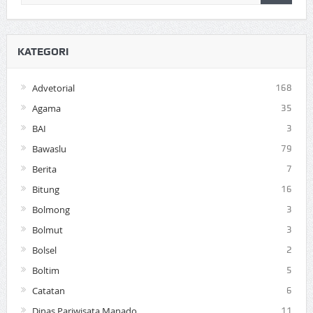
KATEGORI
Advetorial
168
Agama
35
BAI
3
Bawaslu
79
Berita
7
Bitung
16
Bolmong
3
Bolmut
3
Bolsel
2
Boltim
5
Catatan
6
Dinas Pariwisata Manado
11