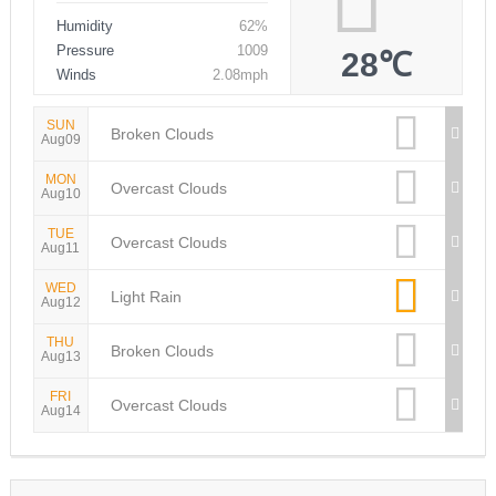
Humidity
62%
Pressure
1009
28℃
Winds
2.08mph
SUN
Broken Clouds
Aug09
MON
Overcast Clouds
Aug10
TUE
Overcast Clouds
Aug11
WED
Light Rain
Aug12
THU
Broken Clouds
Aug13
FRI
Overcast Clouds
Aug14