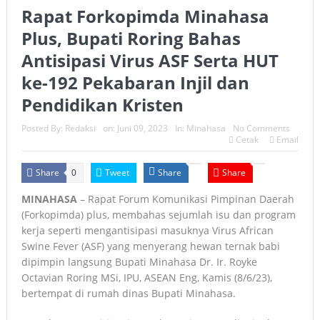
Rapat Forkopimda Minahasa
Plus, Bupati Roring Bahas
Antisipasi Virus ASF Serta HUT
ke-192 Pekabaran Injil dan
Pendidikan Kristen
Posted By:
Redaksi
on:
Juni 09, 2023
In:
Minahasa
No Comments
Cetak
Email
Share
Tweet
Share
Share
0
MINAHASA
– Rapat Forum Komunikasi Pimpinan Daerah
(Forkopimda) plus, membahas sejumlah isu dan program
kerja seperti mengantisipasi masuknya Virus African
Swine Fever (ASF) yang menyerang hewan ternak babi
dipimpin langsung Bupati Minahasa Dr. Ir. Royke
Octavian Roring MSi, IPU, ASEAN Eng, Kamis (8/6/23),
bertempat di rumah dinas Bupati Minahasa.