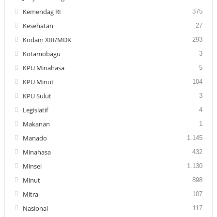
Kemendag RI
375
Kesehatan
27
Kodam XIII/MDK
293
Kotamobagu
3
KPU Minahasa
5
KPU Minut
104
KPU Sulut
3
Legislatif
4
Makanan
1
Manado
1.145
Minahasa
432
Minsel
1.130
Minut
898
Mitra
107
Nasional
117