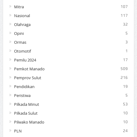
Mitra
107
Nasional
117
Olahraga
32
Opini
5
Ormas
3
Otomotif
1
Pemilu 2024
17
Pemkot Manado
509
Pemprov Sulut
216
Pendidikan
19
Peristiwa
5
Pilkada Minut
53
Pilkada Sulut
10
Pilwako Manado
10
PLN
24