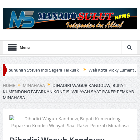
Menu
even Indi Segera Terkuak
Wali Kota Vicky Lumentut Serahkan LKP
HOME
MINAHASA
DIHADIRI WAGUB KANDOUW, BUPATI
KUMENDONG PAPARKAN KONDISI WILAYAH SAAT RAKER PEMKAB
MINAHASA
Dihadiri Wagub Kandouw,