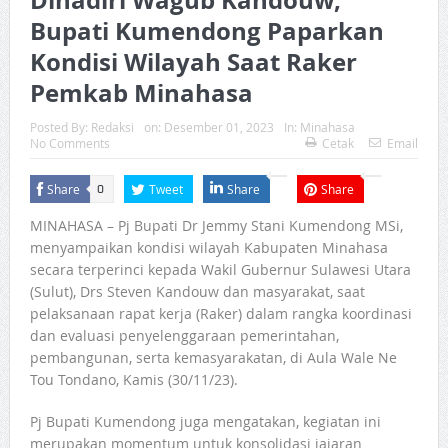
Bupati Kumendong Paparkan
Kondisi Wilayah Saat Raker
Pemkab Minahasa
Posted By:
Redaksi
on:
Desember 01, 2023
In:
Minahasa
No Comments
Cetak
Email
Share
Tweet
Share
Share
0
MINAHASA – Pj Bupati Dr Jemmy Stani Kumendong MSi,
menyampaikan kondisi wilayah Kabupaten Minahasa
secara terperinci kepada Wakil Gubernur Sulawesi Utara
(Sulut), Drs Steven Kandouw dan masyarakat, saat
pelaksanaan rapat kerja (Raker) dalam rangka koordinasi
dan evaluasi penyelenggaraan pemerintahan,
pembangunan, serta kemasyarakatan, di Aula Wale Ne
Tou Tondano, Kamis (30/11/23).
Pj Bupati Kumendong juga mengatakan, kegiatan ini
merupakan momentum untuk konsolidasi jajaran