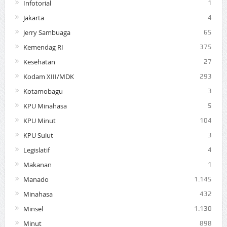
Infotorial
1
Jakarta
4
Jerry Sambuaga
65
Kemendag RI
375
Kesehatan
27
Kodam XIII/MDK
293
Kotamobagu
3
KPU Minahasa
5
KPU Minut
104
KPU Sulut
3
Legislatif
4
Makanan
1
Manado
1.145
Minahasa
432
Minsel
1.130
Minut
898