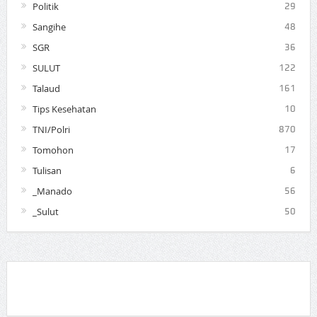
Politik
29
Sangihe
48
SGR
36
SULUT
122
Talaud
161
Tips Kesehatan
10
TNI/Polri
870
Tomohon
17
Tulisan
6
_Manado
56
_Sulut
50