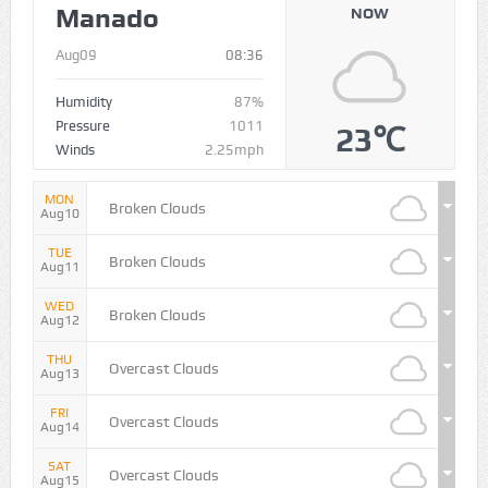
Manado
NOW
Aug09
08:36
Humidity
87%
Pressure
1011
23℃
Winds
2.25mph
MON
Broken Clouds
Aug10
TUE
Broken Clouds
Aug11
WED
Broken Clouds
Aug12
THU
Overcast Clouds
Aug13
FRI
Overcast Clouds
Aug14
SAT
Overcast Clouds
Aug15