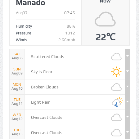
Manado
NOW
Aug07
07:45
Humidity
86%
Pressure
1012
22℃
Winds
2.66mph
SAT
Scattered Clouds
Aug08
SUN
Sky Is Clear
Aug09
MON
Broken Clouds
Aug10
TUE
Light Rain
Aug11
WED
Overcast Clouds
Aug12
THU
Overcast Clouds
Aug13