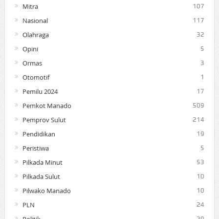
Mitra
107
Nasional
117
Olahraga
32
Opini
5
Ormas
3
Otomotif
1
Pemilu 2024
17
Pemkot Manado
509
Pemprov Sulut
214
Pendidikan
19
Peristiwa
5
Pilkada Minut
53
Pilkada Sulut
10
Pilwako Manado
10
PLN
24
29