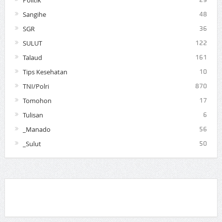
Politik
Sangihe
48
SGR
36
SULUT
122
Talaud
161
Tips Kesehatan
10
TNI/Polri
870
Tomohon
17
Tulisan
6
_Manado
56
_Sulut
50