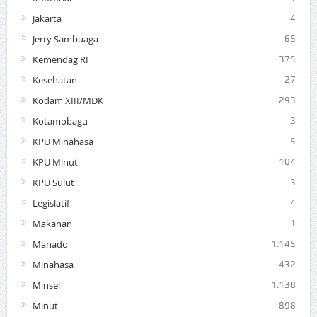
Jakarta
4
Jerry Sambuaga
65
Kemendag RI
375
Kesehatan
27
Kodam XIII/MDK
293
Kotamobagu
3
KPU Minahasa
5
KPU Minut
104
KPU Sulut
3
Legislatif
4
Makanan
1
Manado
1.145
Minahasa
432
Minsel
1.130
Minut
898