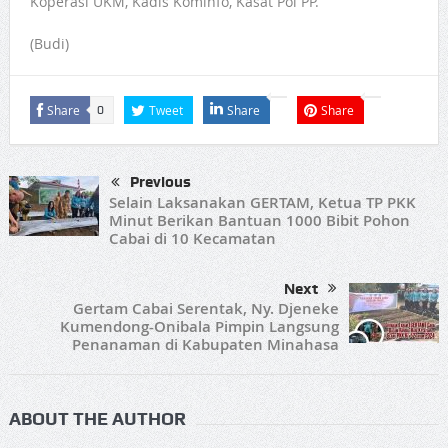
Koperasi UKM, Kadis Kominfo, Kasat Pol PP.
(Budi)
Share
Tweet
Share
Share
0
Previous
Selain Laksanakan GERTAM, Ketua TP PKK
Minut Berikan Bantuan 1000 Bibit Pohon
Cabai di 10 Kecamatan
Next
Gertam Cabai Serentak, Ny. Djeneke
Kumendong-Onibala Pimpin Langsung
Penanaman di Kabupaten Minahasa
ABOUT THE AUTHOR