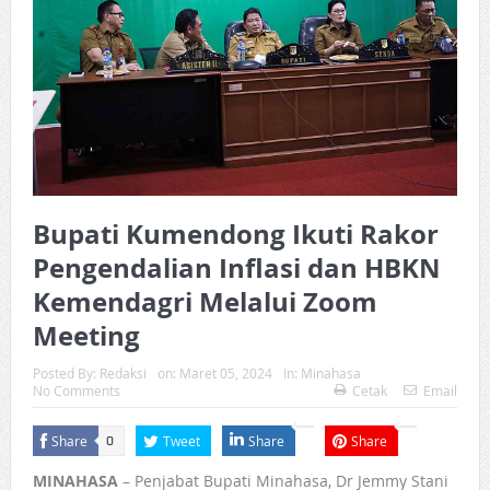
Bupati Kumendong Ikuti Rakor
Pengendalian Inflasi dan HBKN
Kemendagri Melalui Zoom
Meeting
Posted By:
Redaksi
on:
Maret 05, 2024
In:
Minahasa
No Comments
Cetak
Email
Share
Tweet
Share
Share
0
MINAHASA
– Penjabat Bupati Minahasa, Dr Jemmy Stani