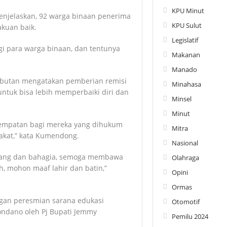
KPU Minut
menjelaskan, 92 warga binaan penerima
KPU Sulut
akuan baik.
Legislatif
 para warga binaan, dan tentunya
Makanan
Manado
butan mengatakan pemberian remisi
Minahasa
ntuk bisa lebih memperbaiki diri dan
Minsel
Minut
empatan bagi mereka yang dihukum
Mitra
kat,” kata Kumendong.
Nasional
lapang dan bahagia, semoga membawa
Olahraga
ah, mohon maaf lahir dan batin,”
Opini
Ormas
ngan peresmian sarana edukasi
Otomotif
Tondano oleh Pj Bupati Jemmy
Pemilu 2024