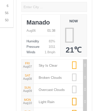
6
56
50
Manado
NOW
Aug06
01:38
Humidity
83%
Pressure
1011
21℃
Winds
1.8mph
FRI
Sky Is Clear
Aug07
SAT
Broken Clouds
Aug08
SUN
Overcast Clouds
Aug09
MON
Light Rain
Aug10