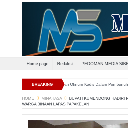
Home page
Redaksi
PEDOMAN MEDIA SIB
luttenggo
Keterlibatan Oknum Kadis Dalam Pembunuhan Steven I
BREAKING
NEWS
HOME
MINAHASA
BUPATI KUMENDONG HADIRI 
WARGA BINAAN LAPAS PAPAKELAN