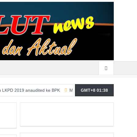
9 anaudited ke BPK
Merasa Terpangil, GMBI Wilter Sulut Siap P
GMT+8 01:38