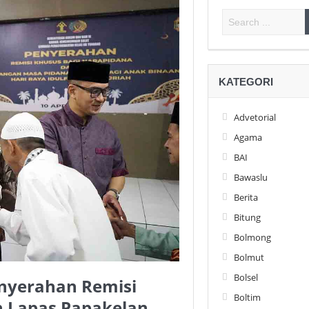
KATEGORI
Advetorial
Agama
BAI
Bawaslu
Berita
Bitung
Bolmong
Bolmut
Bolsel
nyerahan Remisi
Boltim
n Lapas Papakelan