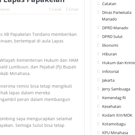
Catatan
ments
Cetak
Email
Dinas Pariwisata
Manado
DPRD Manado
as IIB Papakelan Tondano memberikan
DPRD Sulut
 binaan, bertempat di aula Lapas
Ekonomi
Hiburan
or Wilayah Kementerian Hukum dan HAM
Hukum dan Krimin
ald Lumbuun, dan Pejabat (Pj) Bupati
Infotorial
mkab Minahasa.
Jakarta
erima remisi bisa tetap mengikuti
Jerry Sambuaga
ihak lapas dalam mereka
Kemendag RI
mengambil peran dalam membangun
Kesehatan
Kodam XIII/MDK
hombing saya mengucapkan selamat
Kotamobagu
ayakan. Semoga Sulut bisa tetap
KPU Minahasa