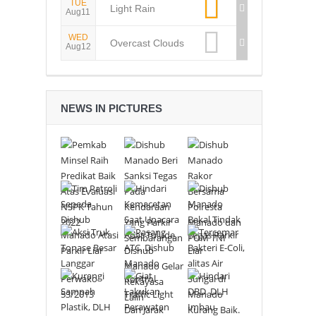
TUE
Light Rain
Aug11
WED
Overcast Clouds
Aug12
NEWS IN PICTURES