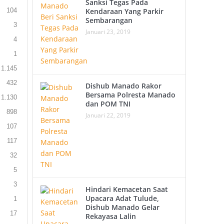
Sanksi Tegas Pada
104
Kendaraan Yang Parkir
Sembarangan
3
Januari 23, 2019
4
1
1.145
432
Dishub Manado Rakor
Bersama Polresta Manado
1.130
dan POM TNI
898
Januari 22, 2019
107
117
32
5
3
Hindari Kemacetan Saat
Upacara Adat Tulude,
1
Dishub Manado Gelar
17
Rekayasa Lalin