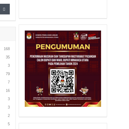
168
35
3
79
7
16
3
3
2
5