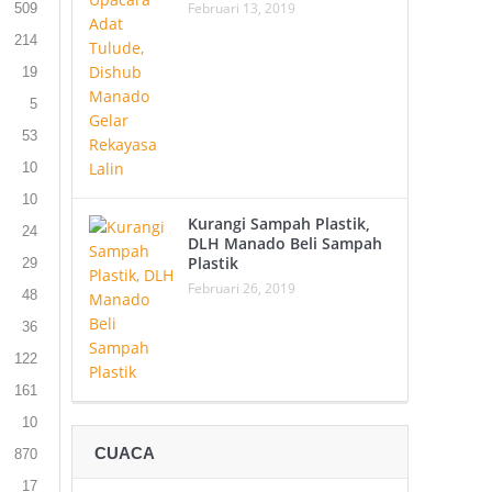
Februari 13, 2019
509
214
19
5
53
10
10
Kurangi Sampah Plastik,
24
DLH Manado Beli Sampah
Plastik
29
Februari 26, 2019
48
36
122
161
10
CUACA
870
17