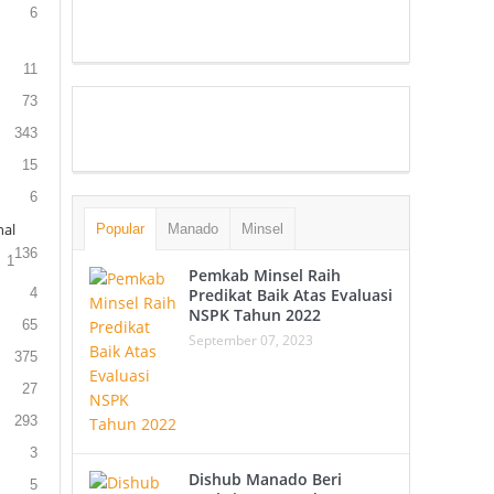
6
11
73
343
15
6
al
Popular
Manado
Minsel
136
1
Pemkab Minsel Raih
4
Predikat Baik Atas Evaluasi
NSPK Tahun 2022
65
September 07, 2023
375
27
293
3
Dishub Manado Beri
5