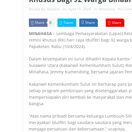
Posted By:
Redaksi
on:
April 10, 2024
In:
Minahasa
No Com
Share
Tweet
Share
Share
0
MINAHASA
– Lembaga Pemasyarakatan (Lapas) Kel
remisi khusus (RK) hari raya Idulfitri bagi 92 warga
Papakelan, Rabu (10/4/2024).
Dalam kesempatan ini turut dihadiri Kepala Kant
Sulawesi Utara (Kakanwil Kemenkumham Sulut), Ron
Minahasa, Jemmy Kumendong, bersama jajaran Pe
Kakanwil Kemenkumham Sulut ini berharap para pen
setiap program pembinaan yang diselenggarakan p
mempersiapakn diri kembali ke masyarakat dan 
bangsa.
“Atas nama pribadi bersama keluarga Lumbuun-Si
merayakan Idulfitri bagi saudara-saudara yang mer
menjaga persatuan dan kebersamaan,” ucapnya.