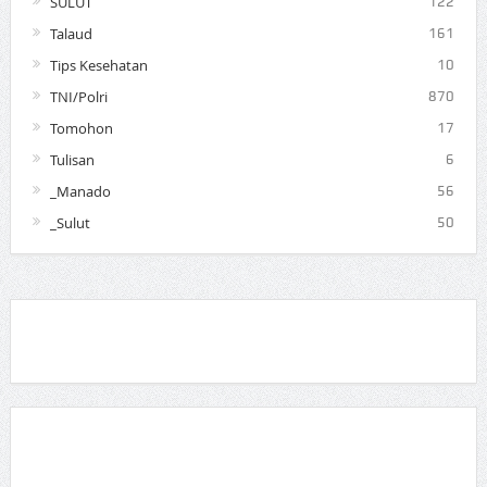
SULUT
122
Talaud
161
Tips Kesehatan
10
TNI/Polri
870
Tomohon
17
Tulisan
6
_Manado
56
_Sulut
50