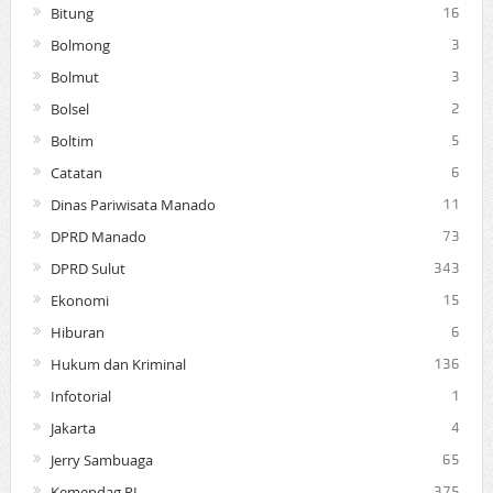
Bitung
16
Bolmong
3
Bolmut
3
Bolsel
2
Boltim
5
Catatan
6
Dinas Pariwisata Manado
11
DPRD Manado
73
DPRD Sulut
343
Ekonomi
15
Hiburan
6
Hukum dan Kriminal
136
Infotorial
1
Jakarta
4
Jerry Sambuaga
65
Kemendag RI
375