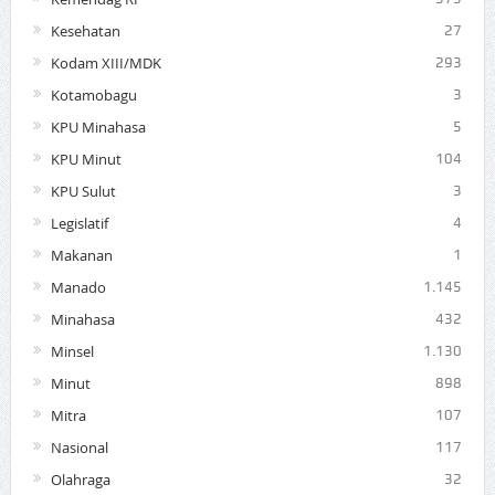
Kesehatan
27
Kodam XIII/MDK
293
Kotamobagu
3
KPU Minahasa
5
KPU Minut
104
KPU Sulut
3
Legislatif
4
Makanan
1
Manado
1.145
Minahasa
432
Minsel
1.130
Minut
898
Mitra
107
Nasional
117
Olahraga
32