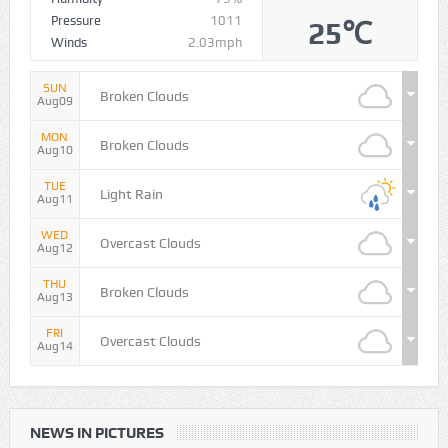
Pressure
1011
25℃
Winds
2.03mph
SUN
Broken Clouds
Aug09
MON
Broken Clouds
Aug10
TUE
Light Rain
Aug11
WED
Overcast Clouds
Aug12
THU
Broken Clouds
Aug13
FRI
Overcast Clouds
Aug14
NEWS IN PICTURES