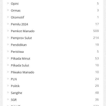
Opini
5
Ormas
3
Otomotif
1
Pemilu 2024
17
Pemkot Manado
509
Pemprov Sulut
214
Pendidikan
19
Peristiwa
5
Pilkada Minut
53
Pilkada Sulut
10
Pilwako Manado
10
PLN
24
Politik
29
Sangihe
48
SGR
36