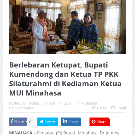
Berlebaran Ketupat, Bupati
Kumendong dan Ketua TP PKK
Silaturahmi di Kediaman Ketua
MUI Minahasa
Posted By:
Redaksi
on:
April 17, 2024
In:
Minahasa
No Comments
Cetak
Email
Share
Tweet
Share
Share
0
MINAHASA
– Penjabat (Pj) Bupati Minahasa, Dr Jemmy