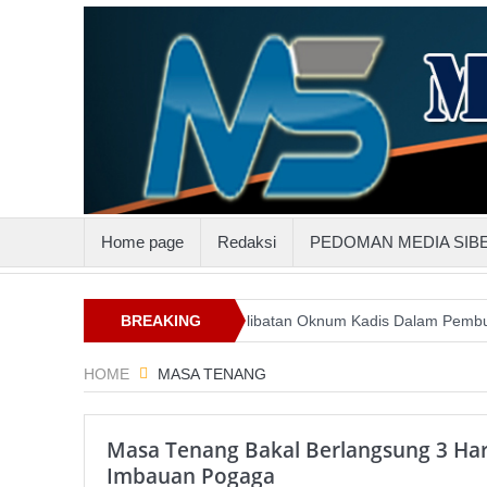
Home page
Redaksi
PEDOMAN MEDIA SIB
LN Suluttenggo
BREAKING
Keterlibatan Oknum Kadis Dalam Pembunuhan Stev
NEWS
HOME
MASA TENANG
Masa Tenang Bakal Berlangsung 3 Hari
Imbauan Pogaga