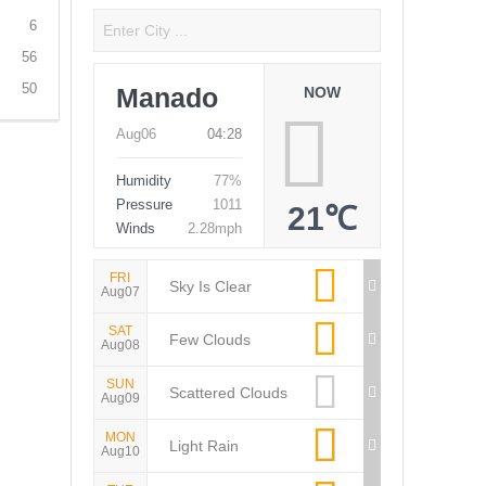
6
56
50
Manado
NOW
Aug06
04:28
Humidity
77%
Pressure
1011
21℃
Winds
2.28mph
FRI
Sky Is Clear
Aug07
SAT
Few Clouds
Aug08
SUN
Scattered Clouds
Aug09
MON
Light Rain
Aug10