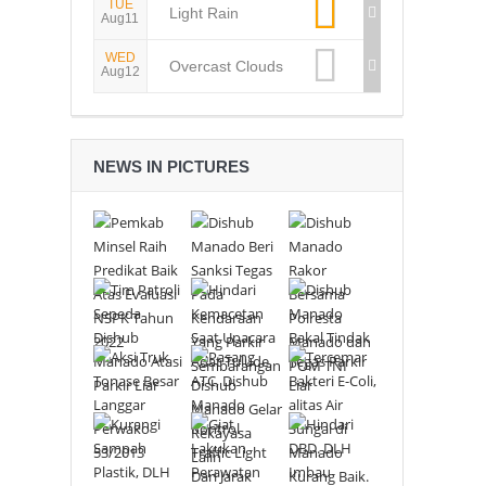
TUE
Light Rain
Aug11
WED
Overcast Clouds
Aug12
NEWS IN PICTURES