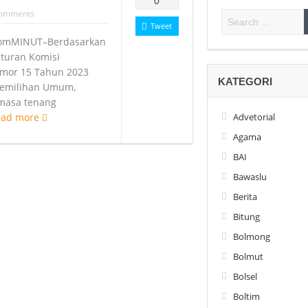
0
omments
Tweet
omMINUT–Berdasarkan
aturan Komisi
mor 15 Tahun 2023
KATEGORI
Pemilihan Umum,
masa tenang
ead more
Advetorial
Agama
BAI
Bawaslu
Berita
Bitung
Bolmong
Bolmut
Bolsel
Boltim