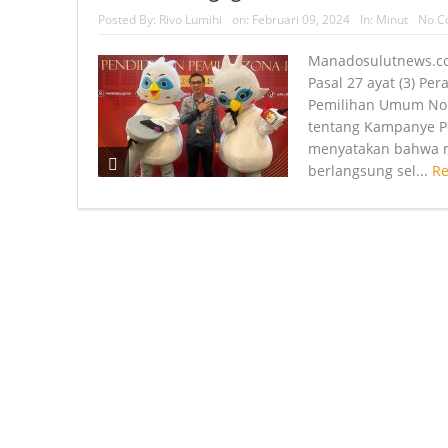
Posted By:
Rivo Lumihi
on:
Februari 09, 2024
In:
Minut
No C
Manadosulutnews.c
Pasal 27 ayat (3) Per
Pemilihan Umum No
tentang Kampanye 
menyatakan bahwa 
berlangsung sel...
R