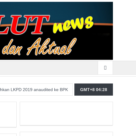
D 2019 anaudited ke BPK
Merasa Terpangil, GMBI Wilter Sulut Si
GMT+8 04:28