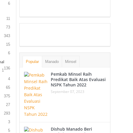
6
11
73
343
15
6
al
Popular
Manado
Minsel
136
1
Pemkab Minsel Raih
4
Predikat Baik Atas Evaluasi
NSPK Tahun 2022
65
September 07, 2023
375
27
293
3
Dishub Manado Beri
5