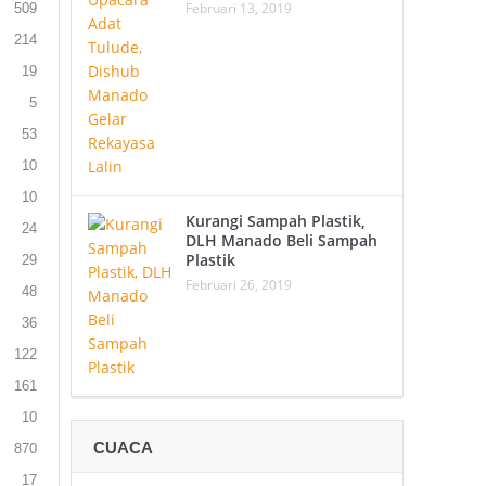
Februari 13, 2019
509
214
19
5
53
10
10
Kurangi Sampah Plastik,
24
DLH Manado Beli Sampah
Plastik
29
Februari 26, 2019
48
36
122
161
10
CUACA
870
17