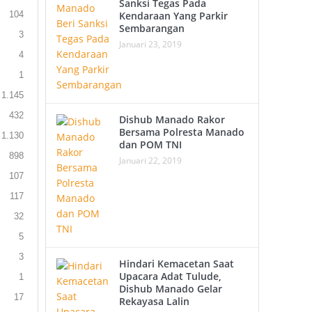
Sanksi Tegas Pada
104
Kendaraan Yang Parkir
Sembarangan
3
Januari 23, 2019
4
1
1.145
432
Dishub Manado Rakor
Bersama Polresta Manado
1.130
dan POM TNI
898
Januari 22, 2019
107
117
32
5
3
Hindari Kemacetan Saat
Upacara Adat Tulude,
1
Dishub Manado Gelar
17
Rekayasa Lalin