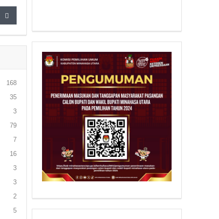
168
35
3
79
7
16
3
3
2
5