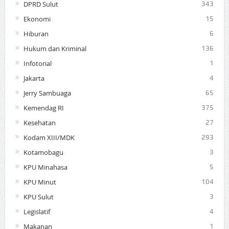
DPRD Sulut
343
Ekonomi
15
Hiburan
6
Hukum dan Kriminal
136
Infotorial
1
Jakarta
4
Jerry Sambuaga
65
Kemendag RI
375
Kesehatan
27
Kodam XIII/MDK
293
Kotamobagu
3
KPU Minahasa
5
KPU Minut
104
KPU Sulut
3
Legislatif
4
Makanan
1