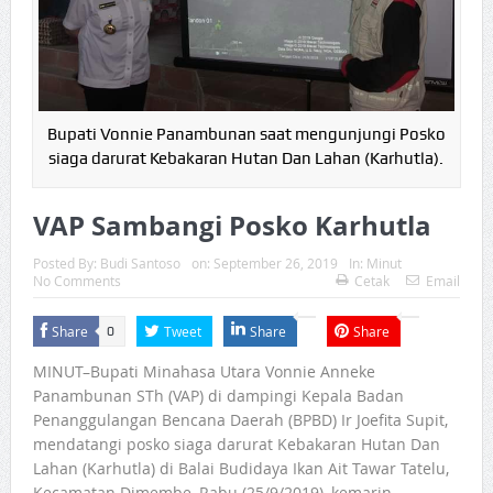
Bupati Vonnie Panambunan saat mengunjungi Posko
siaga darurat Kebakaran Hutan Dan Lahan (Karhutla).
VAP Sambangi Posko Karhutla
Posted By:
Budi Santoso
on:
September 26, 2019
In:
Minut
No Comments
Cetak
Email
Share
Tweet
Share
Share
0
MINUT–Bupati Minahasa Utara Vonnie Anneke
Panambunan STh (VAP) di dampingi Kepala Badan
Penanggulangan Bencana Daerah (BPBD) Ir Joefita Supit,
mendatangi posko siaga darurat Kebakaran Hutan Dan
Lahan (Karhutla) di Balai Budidaya Ikan Ait Tawar Tatelu,
Kecamatan Dimembe, Rabu (25/9/2019), kemarin.