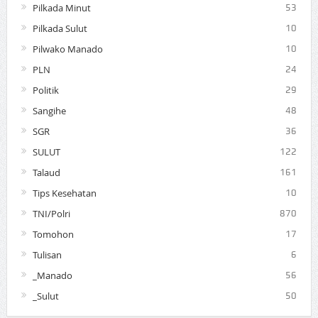
Pilkada Minut
53
Pilkada Sulut
10
Pilwako Manado
10
PLN
24
Politik
29
Sangihe
48
SGR
36
SULUT
122
Talaud
161
Tips Kesehatan
10
TNI/Polri
870
Tomohon
17
Tulisan
6
_Manado
56
_Sulut
50