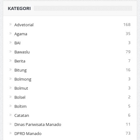
KATEGORI
Advetorial
168
Agama
35
BAI
3
Bawaslu
79
Berita
7
Bitung
16
Bolmong
3
Bolmut
3
Bolsel
2
Boltim
5
Catatan
6
Dinas Pariwisata Manado
11
DPRD Manado
73