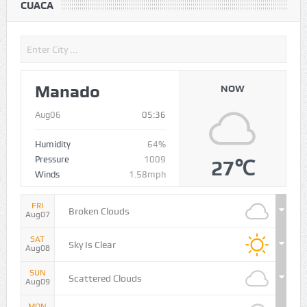
CUACA
Manado
NOW
Aug06
05:36
Humidity
64%
Pressure
1009
27℃
Winds
1.58mph
FRI
Broken Clouds
Aug07
SAT
Sky Is Clear
Aug08
SUN
Scattered Clouds
Aug09
MON