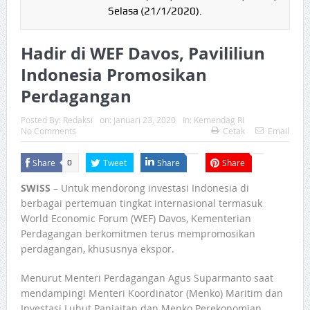
Selasa (21/1/2020).
Hadir di WEF Davos, Pavililiun
Indonesia Promosikan
Perdagangan
Posted By:
Redaksi
on:
Januari 23, 2020
In:
Kemendag RI
No Comments
Cetak
Email
Share
Tweet
Share
Share
0
SWISS
– Untuk mendorong investasi Indonesia di
berbagai pertemuan tingkat internasional termasuk
World Economic Forum (WEF) Davos, Kementerian
Perdagangan berkomitmen terus mempromosikan
perdagangan, khususnya ekspor.
Menurut Menteri Perdagangan Agus Suparmanto saat
mendampingi Menteri Koordinator (Menko) Maritim dan
Investasi Luhut Panjaitan dan Menko Perekonomian