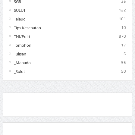
SGR
36
SULUT
122
Talaud
161
Tips Kesehatan
10
TNI/Polri
870
Tomohon
17
Tulisan
6
_Manado
56
_Sulut
50