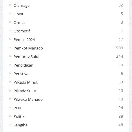
Olahraga
32
Opini
5
Ormas
3
Otomotif
1
Pemilu 2024
17
Pemkot Manado
509
Pemprov Sulut
214
Pendidikan
19
Peristiwa
5
Pilkada Minut
53
Pilkada Sulut
10
Pilwako Manado
10
PLN
24
Politik
29
Sangihe
48