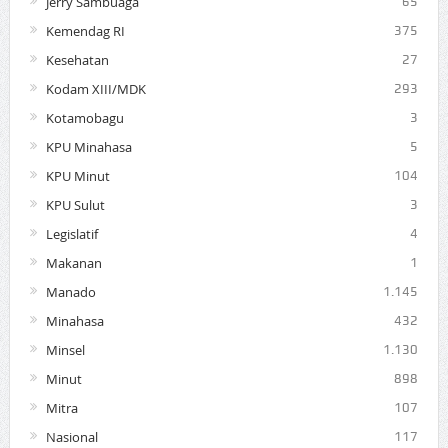
Jerry Sambuaga
65
Kemendag RI
375
Kesehatan
27
Kodam XIII/MDK
293
Kotamobagu
3
KPU Minahasa
5
KPU Minut
104
KPU Sulut
3
Legislatif
4
Makanan
1
Manado
1.145
Minahasa
432
Minsel
1.130
Minut
898
Mitra
107
Nasional
117