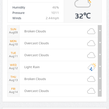
Humidity
46%
Pressure
1011
32℃
Winds
2.44mph
SUN
Broken Clouds
Aug09
MON
Overcast Clouds
Aug10
TUE
Overcast Clouds
Aug11
WED
Light Rain
Aug12
THU
Broken Clouds
Aug13
FRI
Overcast Clouds
Aug14