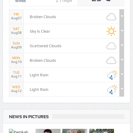
Winds
2.11mph
FRI
Broken Clouds
Aug07
SAT
Sky Is Clear
Aug08
SUN
Scattered Clouds
Aug09
MON
Broken Clouds
Aug10
TUE
Light Rain
Aug11
WED
Light Rain
Aug12
NEWS IN PICTURES