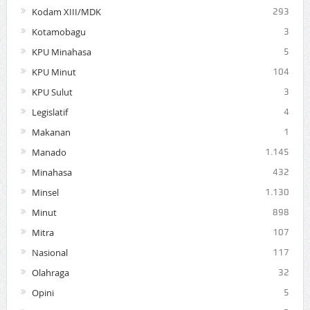
Kodam XIII/MDK
293
Kotamobagu
3
KPU Minahasa
5
KPU Minut
104
KPU Sulut
3
Legislatif
4
Makanan
1
Manado
1.145
Minahasa
432
Minsel
1.130
Minut
898
Mitra
107
Nasional
117
Olahraga
32
Opini
5