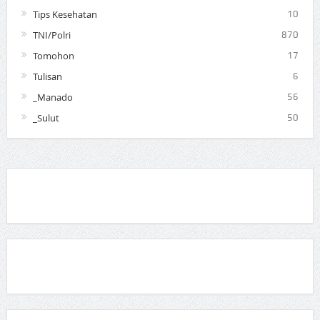
Tips Kesehatan
10
TNI/Polri
870
Tomohon
17
Tulisan
6
_Manado
56
_Sulut
50