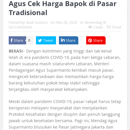
Agus Cek Harga Bapok di Pasar
Tradisional
Posted By:
Budi Santoso
on:
Mei 26, 2020
In:
Kemendag RI
No Comments
Cetak
Email
Share
Tweet
Share
Share
0
BEKASI
– Dengan komitmen yang tinggi dan tak kenal
lelah di era pandemi COVID-19, pada hari ketiga Lebaran,
dalam suasana masih silaturahmi Lebaran, Menteri
Perdagangan Agus Suparmanto kembali masuk pasar,
mengecek ketersediaan dan memastikan harga-harga
barang kebutuhan pokok tetap stabil sehingga
terjangkau oleh masyarakat kebanyakan.
Meski dalam pandemi COVID-19, pasar rakyat harus tetap
beroperasi melayani masyarakat dan menjalankan
Protokol Kesehatan dengan disiplin dan penuh tanggung
jawab untuk kesehatan bersama. Pagi ini, Mendag Agus
Suparmanto blusukan ke Pasar Jatinegara Jakarta dan