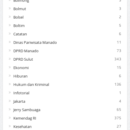
Bolmong
3
Bolmut
3
Bolsel
2
Boltim
5
Catatan
6
Dinas Pariwisata Manado
11
DPRD Manado
73
DPRD Sulut
343
Ekonomi
15
Hiburan
6
Hukum dan Kriminal
136
Infotorial
1
Jakarta
4
Jerry Sambuaga
65
Kemendag RI
375
Kesehatan
27