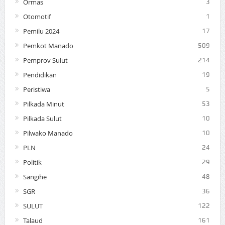
Ormas
3
Otomotif
1
Pemilu 2024
17
Pemkot Manado
509
Pemprov Sulut
214
Pendidikan
19
Peristiwa
5
Pilkada Minut
53
Pilkada Sulut
10
Pilwako Manado
10
PLN
24
Politik
29
Sangihe
48
SGR
36
SULUT
122
Talaud
161