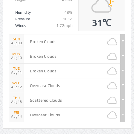
Humidity
48%
Pressure
1012
31℃
Winds
1.72mph
SUN
Broken Clouds
Aug09
MON
Broken Clouds
Aug10
TUE
Broken Clouds
Aug11
WED
Overcast Clouds
Aug12
THU
Scattered Clouds
Aug13
FRI
Overcast Clouds
Aug14