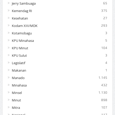
Jerry Sambuaga
65
Kemendag RI
375
Kesehatan
27
Kodam XIII/MDK
293
Kotamobagu
3
KPU Minahasa
5
KPU Minut
104
KPU Sulut
3
Legislatif
4
Makanan
1
Manado
1.145
Minahasa
432
Minsel
1.130
Minut
898
Mitra
107
Nasional
117