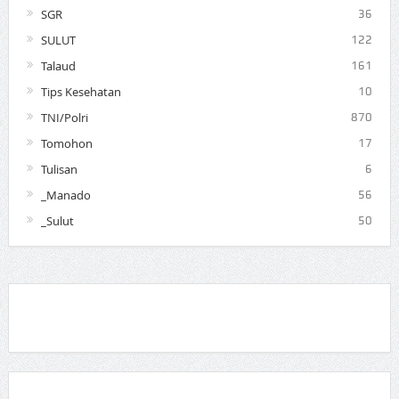
SGR
36
SULUT
122
Talaud
161
Tips Kesehatan
10
TNI/Polri
870
Tomohon
17
Tulisan
6
_Manado
56
_Sulut
50