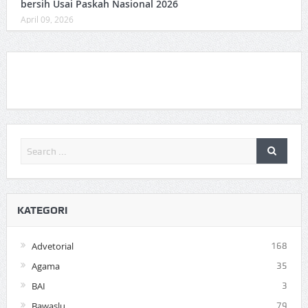
bersih Usai Paskah Nasional 2026
April 09, 2026
KATEGORI
Advetorial
168
Agama
35
BAI
3
Bawaslu
79