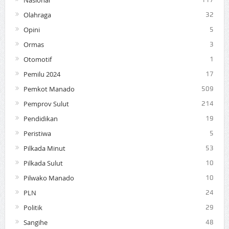
Olahraga
32
Opini
5
Ormas
3
Otomotif
1
Pemilu 2024
17
Pemkot Manado
509
Pemprov Sulut
214
Pendidikan
19
Peristiwa
5
Pilkada Minut
53
Pilkada Sulut
10
Pilwako Manado
10
PLN
24
Politik
29
Sangihe
48