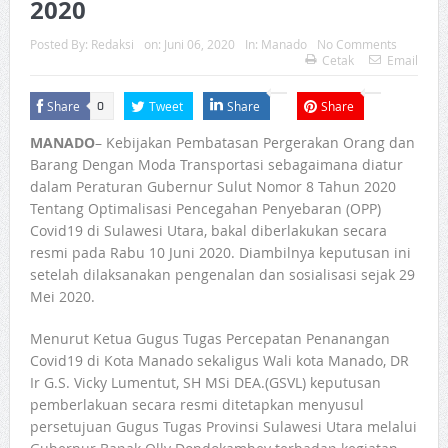
2020
Posted By:
Redaksi
on:
Juni 06, 2020
In:
Manado
No Comments
Cetak
Email
Share
Tweet
Share
Share
0
MANADO
– Kebijakan Pembatasan Pergerakan Orang dan
Barang Dengan Moda Transportasi sebagaimana diatur
dalam Peraturan Gubernur Sulut Nomor 8 Tahun 2020
Tentang Optimalisasi Pencegahan Penyebaran (OPP)
Covid19 di Sulawesi Utara, bakal diberlakukan secara
resmi pada Rabu 10 Juni 2020. Diambilnya keputusan ini
setelah dilaksanakan pengenalan dan sosialisasi sejak 29
Mei 2020.
Menurut Ketua Gugus Tugas Percepatan Penanangan
Covid19 di Kota Manado sekaligus Wali kota Manado, DR
Ir G.S. Vicky Lumentut, SH MSi DEA.(GSVL) keputusan
pemberlakuan secara resmi ditetapkan menyusul
persetujuan Gugus Tugas Provinsi Sulawesi Utara melalui