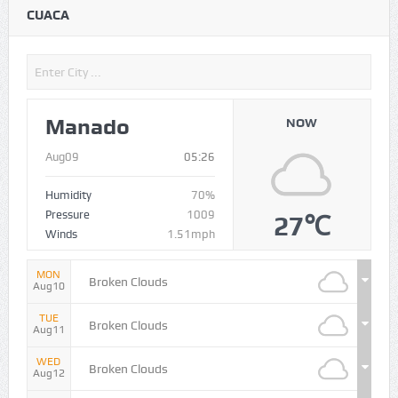
CUACA
Manado
NOW
Aug09
05:26
Humidity
70%
Pressure
1009
27℃
Winds
1.51mph
MON
Broken Clouds
Aug10
TUE
Broken Clouds
Aug11
WED
Broken Clouds
Aug12