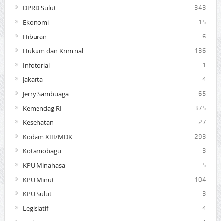
DPRD Sulut
343
Ekonomi
15
Hiburan
6
Hukum dan Kriminal
136
Infotorial
1
Jakarta
4
Jerry Sambuaga
65
Kemendag RI
375
Kesehatan
27
Kodam XIII/MDK
293
Kotamobagu
3
KPU Minahasa
5
KPU Minut
104
KPU Sulut
3
Legislatif
4