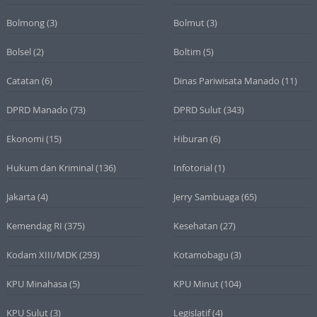
Bolmong
(3)
Bolmut
(3)
Bolsel
(2)
Boltim
(5)
Catatan
(6)
Dinas Pariwisata Manado
(11)
DPRD Manado
(73)
DPRD Sulut
(343)
Ekonomi
(15)
Hiburan
(6)
Hukum dan Kriminal
(136)
Infotorial
(1)
Jakarta
(4)
Jerry Sambuaga
(65)
Kemendag RI
(375)
Kesehatan
(27)
Kodam XIII/MDK
(293)
Kotamobagu
(3)
KPU Minahasa
(5)
KPU Minut
(104)
KPU Sulut
(3)
Legislatif
(4)