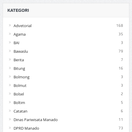
KATEGORI
Advetorial
168
Agama
35
BAI
3
Bawaslu
79
Berita
7
Bitung
16
Bolmong
3
Bolmut
3
Bolsel
2
Boltim
5
Catatan
6
Dinas Pariwisata Manado
11
DPRD Manado
73