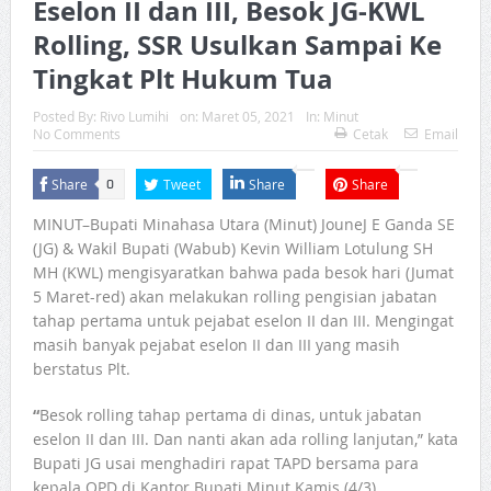
Eselon II dan III, Besok JG-KWL
Rolling, SSR Usulkan Sampai Ke
Tingkat Plt Hukum Tua
Posted By:
Rivo Lumihi
on:
Maret 05, 2021
In:
Minut
No Comments
Cetak
Email
Share
Tweet
Share
Share
0
MINUT–Bupati Minahasa Utara (Minut) JouneJ E Ganda SE
(JG) & Wakil Bupati (Wabub) Kevin William Lotulung SH
MH (KWL) mengisyaratkan bahwa pada besok hari (Jumat
5 Maret-red) akan melakukan rolling pengisian jabatan
tahap pertama untuk pejabat eselon II dan III. Mengingat
masih banyak pejabat eselon II dan III yang masih
berstatus Plt.
“
Besok rolling tahap pertama di dinas, untuk jabatan
eselon II dan III. Dan nanti akan ada rolling lanjutan,” kata
Bupati JG usai menghadiri rapat TAPD bersama para
kepala OPD di Kantor Bupati Minut Kamis (4/3)