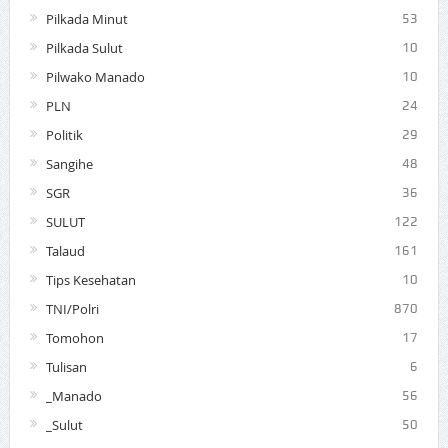
Pilkada Minut
53
Pilkada Sulut
10
Pilwako Manado
10
PLN
24
Politik
29
Sangihe
48
SGR
36
SULUT
122
Talaud
161
Tips Kesehatan
10
TNI/Polri
870
Tomohon
17
Tulisan
6
_Manado
56
_Sulut
50