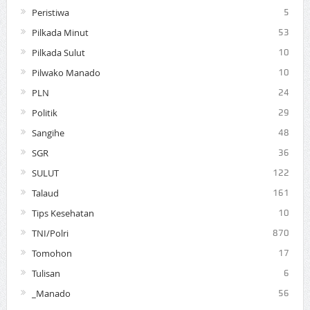
Peristiwa
5
Pilkada Minut
53
Pilkada Sulut
10
Pilwako Manado
10
PLN
24
Politik
29
Sangihe
48
SGR
36
SULUT
122
Talaud
161
Tips Kesehatan
10
TNI/Polri
870
Tomohon
17
Tulisan
6
_Manado
56