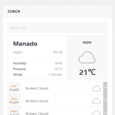
CUACA
Manado
NOW
Aug07
05:10
Humidity
84%
Pressure
1012
21℃
Winds
1.46mph
SAT
Broken Clouds
Aug08
SUN
Broken Clouds
Aug09
MON
Broken Clouds
Aug10