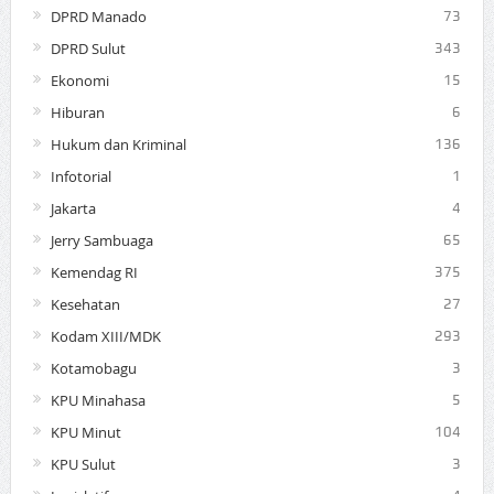
DPRD Manado
73
DPRD Sulut
343
Ekonomi
15
Hiburan
6
Hukum dan Kriminal
136
Infotorial
1
Jakarta
4
Jerry Sambuaga
65
Kemendag RI
375
Kesehatan
27
Kodam XIII/MDK
293
Kotamobagu
3
KPU Minahasa
5
KPU Minut
104
KPU Sulut
3