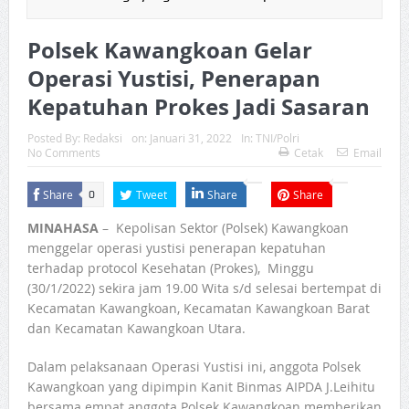
Polsek Kawangkoan Gelar
Operasi Yustisi, Penerapan
Kepatuhan Prokes Jadi Sasaran
Posted By:
Redaksi
on:
Januari 31, 2022
In:
TNI/Polri
No Comments
Cetak
Email
Share
Tweet
Share
Share
0
MINAHASA
– Kepolisan Sektor (Polsek) Kawangkoan
menggelar operasi yustisi penerapan kepatuhan
terhadap protocol Kesehatan (Prokes), Minggu
(30/1/2022) sekira jam 19.00 Wita s/d selesai bertempat di
Kecamatan Kawangkoan, Kecamatan Kawangkoan Barat
dan Kecamatan Kawangkoan Utara.
Dalam pelaksanaan Operasi Yustisi ini, anggota Polsek
Kawangkoan yang dipimpin Kanit Binmas AIPDA J.Leihitu
bersama empat anggota Polsek Kawangkoan memberikan