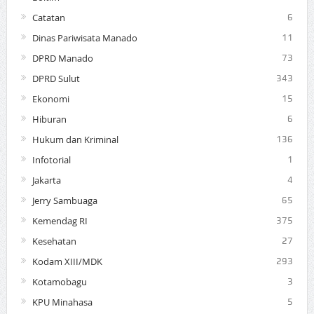
Catatan
6
Dinas Pariwisata Manado
11
DPRD Manado
73
DPRD Sulut
343
Ekonomi
15
Hiburan
6
Hukum dan Kriminal
136
Infotorial
1
Jakarta
4
Jerry Sambuaga
65
Kemendag RI
375
Kesehatan
27
Kodam XIII/MDK
293
Kotamobagu
3
KPU Minahasa
5