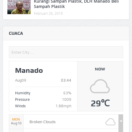
Kurangi Sampah Plastik, DLH Manado Beli
Sampah Plastik
Februari 26, 2019
CUACA
Manado
NOW
Aug09
03:44
Humidity
63%
Pressure
1009
29℃
Winds
1.88mph
MON
Broken Clouds
Aug10