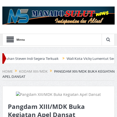
Menu
en Indi Segera Terkuak
Wali Kota Vicky Lumentut Serahkan LKPD 
HOME
KODAM XIII/MDK
PANGDAM XIII/MDK BUKA KEGIATAN
APEL DANSAT
Pangdam XIII/MDK Buka
Kegiatan Apel Dansat