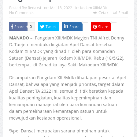
Posted By:
Redaksi
on:
Mei 18, 2022
In:
Kodam XIII/MDK
No Comments
Cetak
Email
Share
Tweet
Share
Share
0
MANADO
– Pangdam XIII/MDK Mayjen TNI Alfret Denny
D. Tuejeh membuka kegiatan Apel Dansat tersebar
Kodam XIII/MDK yang dihadiri oleh para Komandan
Satuan (Dansat) jajaran Kodam XIII/MDK, Rabu (18/5/22),
bertempat di Grhadika Jaya Sakti Makodam XIII/MDK.
Disampaikan Pangdam XIII/Mdk dihadapan peserta Apel
Dansat, bahwa apa yang menjadi prioritas, target dalam
Apel Dansat TA 2022 ini, semua di titik beratkan kepada
kualitas peningkatan, kualitas kepemimpinan dan
kemampuan manajerial oleh para komandan satuan
dalam pemeliharaan kemantapan satuan untuk
mewujudkan kesiapan operasional.
“Apel Dansat merupakan sarana pimpinan untuk