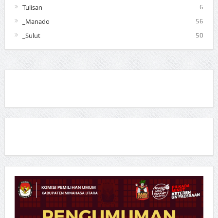
Tulisan
6
_Manado
56
_Sulut
50