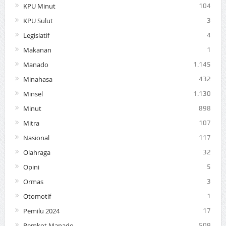
KPU Minut
104
KPU Sulut
3
Legislatif
4
Makanan
1
Manado
1.145
Minahasa
432
Minsel
1.130
Minut
898
Mitra
107
Nasional
117
Olahraga
32
Opini
5
Ormas
3
Otomotif
1
Pemilu 2024
17
Pemkot Manado
509