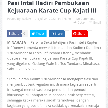
Pasi Intel Hadiri Pembukaan
Kejuaraan Karate Cup Kajati III
Posted By:
Redaksi
on:
Juli 24, 2022
In:
TNI/Polri
No Comments
Cetak
Email
Share
Tweet
Share
Share
0
MINAHASA
– Perwira Seksi Intelijen ( Pasi Intel ) Kapten
Inf Donny Lumenta mewakili Komandan Kodim ( Dandim )
1302/Minahasa Letkol Inf Ircham Effendy, menhadiri
upacara Pembukaan Kejuaraan Karate Cup Kajati III,
yang digelar di Gedung Wale Ne Tou Tondano, Minahasa,
Sabtu (23/07/2022).
“Kami Jajaran Kodim 1302/Minahasa mengapresiasi dan
menyambut baik kegiatan ini, di mana kegiatan seperti
ini sangat memotivasi para pemuda dan pemudi
khususnya di Kabupaten Minahasa untuk berprestasi,
sehingga ketika mereka sudah termotivasi dengan
kegiatan yang positif, maka setidaknya kenakalan remaja