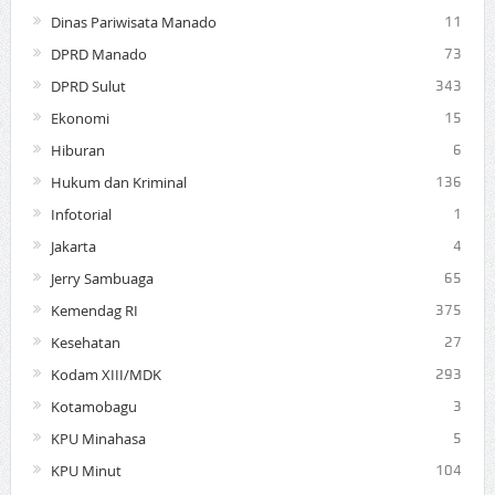
Dinas Pariwisata Manado
11
DPRD Manado
73
DPRD Sulut
343
Ekonomi
15
Hiburan
6
Hukum dan Kriminal
136
Infotorial
1
Jakarta
4
Jerry Sambuaga
65
Kemendag RI
375
Kesehatan
27
Kodam XIII/MDK
293
Kotamobagu
3
KPU Minahasa
5
KPU Minut
104