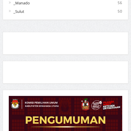
_Manado
56
_Sulut
50