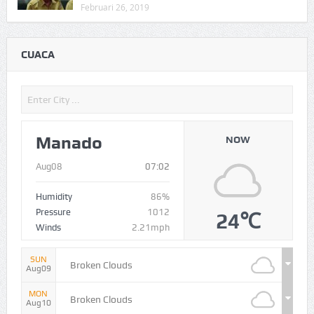
Februari 26, 2019
CUACA
Manado
NOW
Aug08
07:02
Humidity
86%
Pressure
1012
24℃
Winds
2.21mph
SUN
Broken Clouds
Aug09
MON
Broken Clouds
Aug10