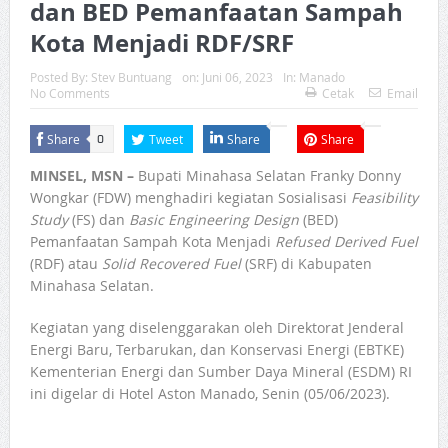
dan BED Pemanfaatan Sampah
Kota Menjadi RDF/SRF
Posted By:
Stev Buntuang
on:
Juni 06, 2023
In:
Manado
No Comments
Cetak
Email
Share
Tweet
Share
Share
0
MINSEL, MSN –
Bupati Minahasa Selatan Franky Donny
Wongkar (FDW) menghadiri kegiatan Sosialisasi
Feasibility
Study
(FS) dan
Basic Engineering Design
(BED)
Pemanfaatan Sampah Kota Menjadi
Refused Derived Fuel
(RDF) atau
Solid Recovered Fuel
(SRF) di Kabupaten
Minahasa Selatan.
Kegiatan yang diselenggarakan oleh Direktorat Jenderal
Energi Baru, Terbarukan, dan Konservasi Energi (EBTKE)
Kementerian Energi dan Sumber Daya Mineral (ESDM) RI
ini digelar di Hotel Aston Manado, Senin (05/06/2023).