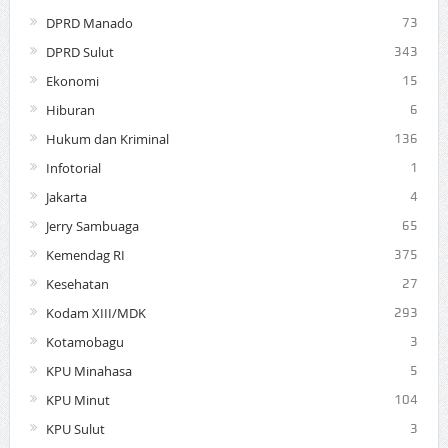
DPRD Manado
73
DPRD Sulut
343
Ekonomi
15
Hiburan
6
Hukum dan Kriminal
136
Infotorial
1
Jakarta
4
Jerry Sambuaga
65
Kemendag RI
375
Kesehatan
27
Kodam XIII/MDK
293
Kotamobagu
3
KPU Minahasa
5
KPU Minut
104
KPU Sulut
3