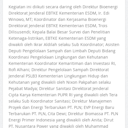
Kegiatan ini diikuti secara daring oleh Direktur Bioenergi
Direktorat Jenderal EBTKE Kementerian ESDM, Ir. Edi
Winowo, MT; Koordinator dan Kerjasama Bioenergi
Direktorat Jenderal EBTKE Kementerian ESDM, Trois
Dilisusendi; Kepala Balai Besar Survei dan Penelitian
Ketenaga-listrikan, EBTKE Kementerian ESDM yang
diwakili oleh Ikrar Aldilah selaku Sub Koordinator; Asisten
Deputi Pengelolaan Sampah dan Limbah Deputi Bidang
Koordinasi Pengelolaan Lingkungan dan Kehutanan
Kementerian Koordinator Kemaritiman dan Investasi RI,
Rofi Alhani; Direktur Pengelolaan Sampah Direktorat
Jenderal PSLB3 Kementerian Lingkungan Hidup dan
Kehutanan yang diwakili oleh Nixon Pakpahan selaku
Pejabat Madya; Direktur Sanitasi Direktorat Jenderal
Cipta Karya Kementerian PUPR RI yang diwakili oleh Tera
selaku Sub Koordinator Sanitasi; Direktur Manajemen
Proyek dan Energi Terbarukan PT. PLN; EVP Energi Baru
Terbarukan PT. PLN, Cita Dewi; Direktur Biomassa PT. PLN
Energi Primer Indonesia yang diwakili oleh Anita; Dirut
PT. Nusantara Power yang diwakili oleh Muhammad