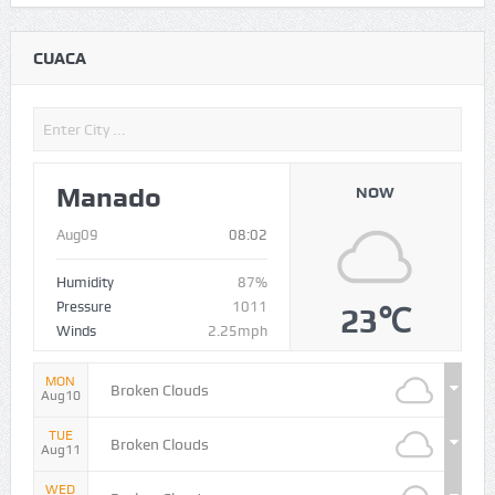
CUACA
Manado
NOW
Aug09
08:02
Humidity
87%
Pressure
1011
23℃
Winds
2.25mph
MON
Broken Clouds
Aug10
TUE
Broken Clouds
Aug11
WED