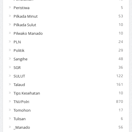
Peristiwa
5
Pilkada Minut
53
Pilkada Sulut
10
Pilwako Manado
10
PLN
24
Politik
29
Sangihe
48
SGR
36
SULUT
122
Talaud
161
Tips Kesehatan
10
TNI/Polri
870
Tomohon
17
Tulisan
6
_Manado
56