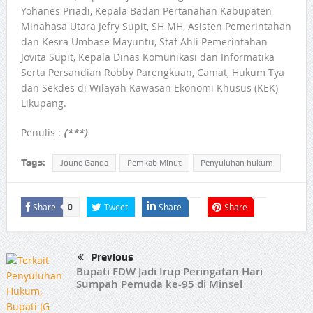
Yohanes Priadi, Kepala Badan Pertanahan Kabupaten
Minahasa Utara Jefry Supit, SH MH, Asisten Pemerintahan
dan Kesra Umbase Mayuntu, Staf Ahli Pemerintahan
Jovita Supit, Kepala Dinas Komunikasi dan Informatika
Serta Persandian Robby Parengkuan, Camat, Hukum Tya
dan Sekdes di Wilayah Kawasan Ekonomi Khusus (KEK)
Likupang.
Penulis :
(***)
Tags:
Joune Ganda
Pemkab Minut
Penyuluhan hukum
Share
Tweet
Share
Share
0
Previous
Bupati FDW Jadi Irup Peringatan Hari
Sumpah Pemuda ke-95 di Minsel