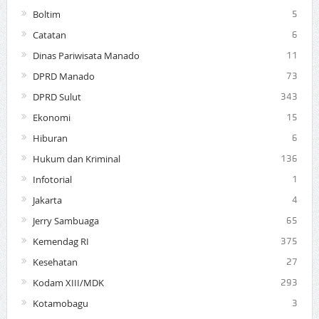
Boltim
5
Catatan
6
Dinas Pariwisata Manado
11
DPRD Manado
73
DPRD Sulut
343
Ekonomi
15
Hiburan
6
Hukum dan Kriminal
136
Infotorial
1
Jakarta
4
Jerry Sambuaga
65
Kemendag RI
375
Kesehatan
27
Kodam XIII/MDK
293
Kotamobagu
3