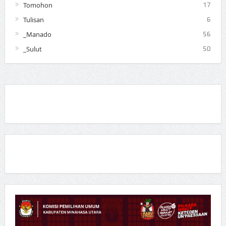
Tomohon
17
Tulisan
6
_Manado
56
_Sulut
50