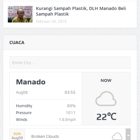
Kurangi Sampah Plastik, DLH Manado Beli
Sampah Plastik
Februari 26, 2019
CUACA
Manado
NOW
Aug08
03:55
Humidity
89%
Pressure
1011
22℃
Winds
1.63mph
SUN
Broken Clouds
Aug09