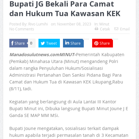
Bupati JG Bekali Para Camat
dan Hukum Tua Kawasan KEK
Posted By:
Rivo Lumihi
on:
November 08, 2023
In:
Minut
No Comments
Cetak
Email
Share
Tweet
Share
Share
0
Manadosulutnews.comMINUT–
Pemerintah Kabupaten
(Pemkab) Minahasa Utara (Minut) mengandeng Polri
dalam rangka Penyuluhan Hukum/Sosialisasi
Administrasi Pertanahan Dan Sanksi Pidana Bagi Para
Camat dan Hukum Tua di Kawasan KEK Likupang,Rabu
(8/11), tadi.
Kegiatan yang berlangsung di Aula Lantai III Kantor
Bupati Minut ini, Dibuka langsung Bupati Minut Joune J E
Ganda SE MAP MM MSi.
Bupati Joune mengatakan, sosialisasi terkait dampak
hukum apabila terjadi permasalan tanah di 3 Kecamatan