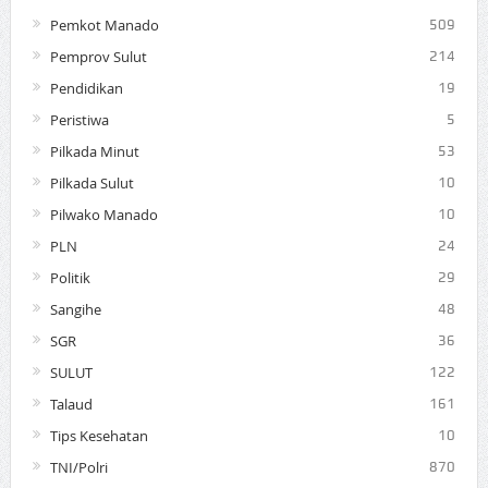
Pemkot Manado
509
Pemprov Sulut
214
Pendidikan
19
Peristiwa
5
Pilkada Minut
53
Pilkada Sulut
10
Pilwako Manado
10
PLN
24
Politik
29
Sangihe
48
SGR
36
SULUT
122
Talaud
161
Tips Kesehatan
10
TNI/Polri
870