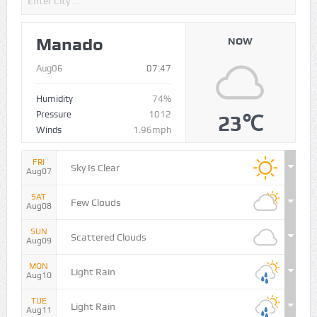
Manado
NOW
Aug06
07:47
Humidity
74%
Pressure
1012
23℃
Winds
1.96mph
FRI
Sky Is Clear
Aug07
SAT
Few Clouds
Aug08
SUN
Scattered Clouds
Aug09
MON
Light Rain
Aug10
TUE
Light Rain
Aug11