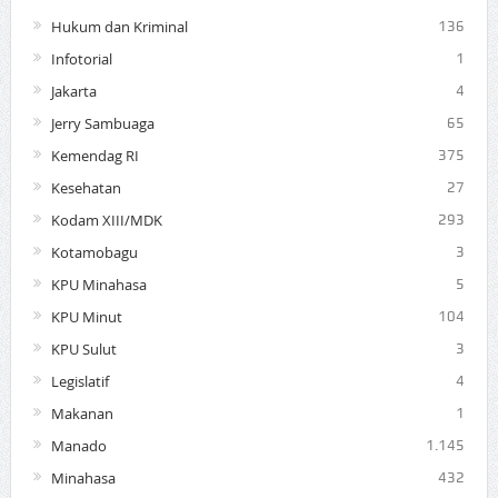
Hukum dan Kriminal
136
Infotorial
1
Jakarta
4
Jerry Sambuaga
65
Kemendag RI
375
Kesehatan
27
Kodam XIII/MDK
293
Kotamobagu
3
KPU Minahasa
5
KPU Minut
104
KPU Sulut
3
Legislatif
4
Makanan
1
Manado
1.145
Minahasa
432