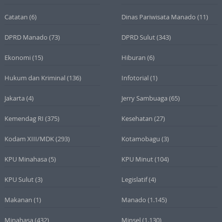
Catatan
(6)
Dinas Pariwisata Manado
(11)
DPRD Manado
(73)
DPRD Sulut
(343)
Ekonomi
(15)
Hiburan
(6)
Hukum dan Kriminal
(136)
Infotorial
(1)
Jakarta
(4)
Jerry Sambuaga
(65)
Kemendag RI
(375)
Kesehatan
(27)
Kodam XIII/MDK
(293)
Kotamobagu
(3)
KPU Minahasa
(5)
KPU Minut
(104)
KPU Sulut
(3)
Legislatif
(4)
Makanan
(1)
Manado
(1.145)
Minahasa
(432)
Minsel
(1.130)