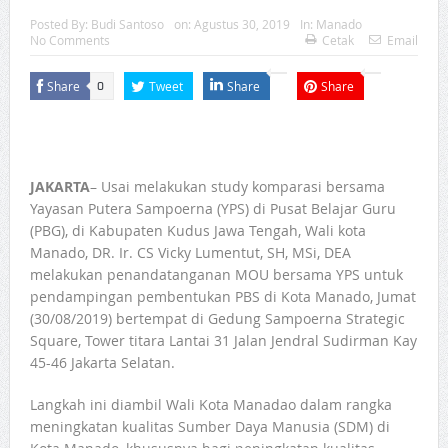
Posted By:
Budi Santoso
on:
Agustus 30, 2019
In:
Manado
No Comments
Cetak
Email
Share
Tweet
Share
Share
0
JAKARTA
– Usai melakukan study komparasi bersama
Yayasan Putera Sampoerna (YPS) di Pusat Belajar Guru
(PBG), di Kabupaten Kudus Jawa Tengah, Wali kota
Manado, DR. Ir. CS Vicky Lumentut, SH, MSi, DEA
melakukan penandatanganan MOU bersama YPS untuk
pendampingan pembentukan PBS di Kota Manado, Jumat
(30/08/2019) bertempat di Gedung Sampoerna Strategic
Square, Tower titara Lantai 31 Jalan Jendral Sudirman Kay
45-46 Jakarta Selatan.
Langkah ini diambil Wali Kota Manadao dalam rangka
meningkatan kualitas Sumber Daya Manusia (SDM) di