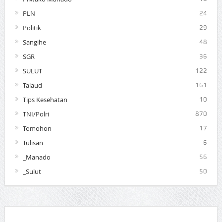
PLN
24
Politik
29
Sangihe
48
SGR
36
SULUT
122
Talaud
161
Tips Kesehatan
10
TNI/Polri
870
Tomohon
17
Tulisan
6
_Manado
56
_Sulut
50