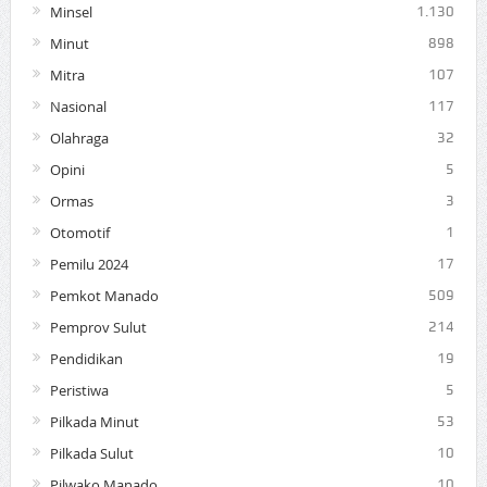
Minsel
1.130
Minut
898
Mitra
107
Nasional
117
Olahraga
32
Opini
5
Ormas
3
Otomotif
1
Pemilu 2024
17
Pemkot Manado
509
Pemprov Sulut
214
Pendidikan
19
Peristiwa
5
Pilkada Minut
53
Pilkada Sulut
10
Pilwako Manado
10