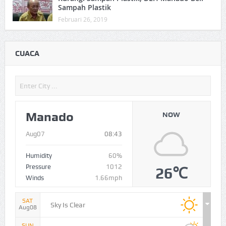
Sampah Plastik
Februari 26, 2019
CUACA
Manado
NOW
Aug07
08:43
Humidity
60%
Pressure
1012
26℃
Winds
1.66mph
SAT
Sky Is Clear
Aug08
SUN