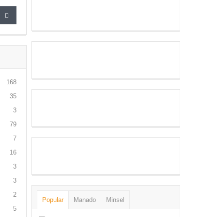
168
35
3
79
7
16
3
3
2
Popular
Manado
Minsel
5