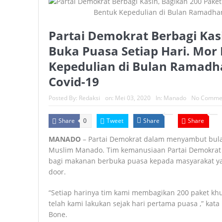
Partai Demokrat Berbagi Kas
Buka Puasa Setiap Hari. Mor
Kepedulian di Bulan Ramad
Covid-19
Posted By:
Redaksi
on:
Mei 03, 2020
In:
Manado
No Comme
Share
Tweet
Share
Share
0
MANADO
– Partai Demokrat dalam menyambut bul
Muslim Manado. Tim kemanusiaan Partai Demokrat 
bagi makanan berbuka puasa kepada masyarakat y
door.
“Setiap harinya tim kami membagikan 200 paket khu
telah kami lakukan sejak hari pertama puasa ,” kat
Bone.