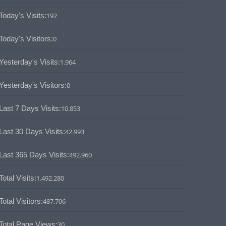
Today's Visits:
192
Today's Visitors:
0
Yesterday's Visits:
1.964
Yesterday's Visitors:
0
Last 7 Days Visits:
10.853
Last 30 Days Visits:
42.993
Last 365 Days Visits:
492.960
Total Visits:
1.492.280
Total Visitors:
487.706
Total Page Views:
30