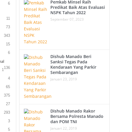
Pemkab Minsel Raih
6
Predikat Baik Atas Evaluasi
NSPK Tahun 2022
11
September 07, 2023
73
343
15
6
Dishub Manado Beri
al
Sanksi Tegas Pada
Kendaraan Yang Parkir
136
1
Sembarangan
4
Januari 23, 2019
65
375
27
Dishub Manado Rakor
293
Bersama Polresta Manado
3
dan POM TNI
Januari 22, 2019
5