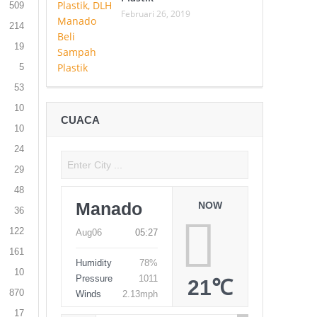
509
Februari 26, 2019
214
19
5
53
10
CUACA
10
24
29
48
Manado
NOW
36
122
Aug06
05:27
161
Humidity
78%
10
Pressure
1011
21℃
870
Winds
2.13mph
17