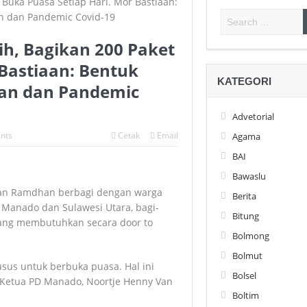
ih, Bagikan 200 Paket
 Bastiaan: Bentuk
KATEGORI
han dan Pandemic
Advetorial
nts
Cetak
Email
Agama
BAI
Bawaslu
an Ramdhan berbagi dengan warga
Berita
Manado dan Sulawesi Utara, bagi-
Bitung
ang membutuhkan secara door to
Bolmong
Bolmut
sus untuk berbuka puasa. Hal ini
Bolsel
a Ketua PD Manado, Noortje Henny Van
Boltim