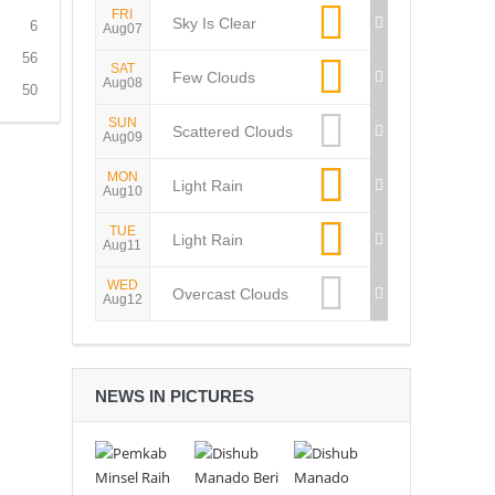
FRI
Sky Is Clear
6
Aug07
56
SAT
Few Clouds
Aug08
50
SUN
Scattered Clouds
Aug09
MON
Light Rain
Aug10
TUE
Light Rain
Aug11
WED
Overcast Clouds
Aug12
NEWS IN PICTURES