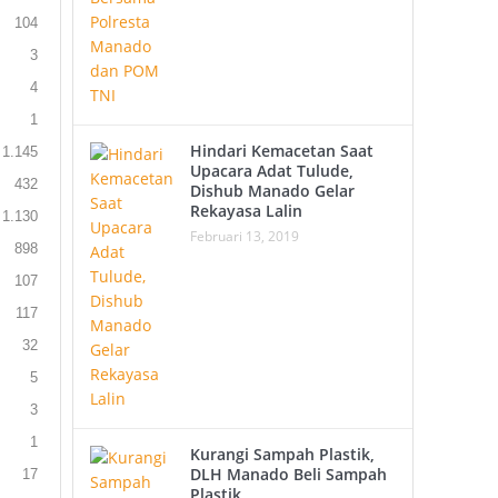
104
3
4
1
Hindari Kemacetan Saat
1.145
Upacara Adat Tulude,
432
Dishub Manado Gelar
Rekayasa Lalin
1.130
Februari 13, 2019
898
107
117
32
5
3
1
Kurangi Sampah Plastik,
DLH Manado Beli Sampah
17
Plastik