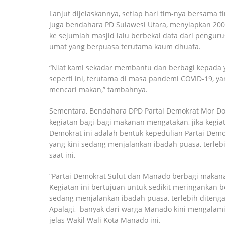
Lanjut dijelaskannya, setiap hari tim-nya bersama t
juga bendahara PD Sulawesi Utara, menyiapkan 200
ke sejumlah masjid lalu berbekal data dari pengu
umat yang berpuasa terutama kaum dhuafa.
“Niat kami sekadar membantu dan berbagi kepada y
seperti ini, terutama di masa pandemi COVID-19, 
mencari makan,” tambahnya.
Sementara, Bendahara DPD Partai Demokrat Mor Do
kegiatan bagi-bagi makanan mengatakan, jika kegia
Demokrat ini adalah bentuk kepedulian Partai De
yang kini sedang menjalankan ibadah puasa, terleb
saat ini.
“Partai Demokrat Sulut dan Manado berbagi makana
Kegiatan ini bertujuan untuk sedikit meringankan
sedang menjalankan ibadah puasa, terlebih ditengah
Apalagi, banyak dari warga Manado kini mengalami 
jelas Wakil Wali Kota Manado ini.