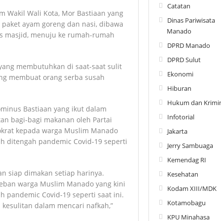
Catatan
im Wakil Wali Kota, Mor Bastiaan yang
Dinas Pariwisata
 paket ayam goreng dan nasi, dibawa
Manado
rus masjid, menuju ke rumah-rumah
DPRD Manado
DPRD Sulut
ang membutuhkan di saat-saat sulit
Ekonomi
yang membuat orang serba susah
Hiburan
Hukum dan Krimin
minus Bastiaan yang ikut dalam
Infotorial
tan bagi-bagi makanan oleh Partai
mokrat kepada warga Muslim Manado
Jakarta
ih ditengah pandemic Covid-19 seperti
Jerry Sambuaga
Kemendag RI
n siap dimakan setiap harinya.
Kesehatan
 beban warga Muslim Manado yang kini
Kodam XIII/MDK
 pandemic Covid-19 seperti saat ini.
Kotamobagu
kesulitan dalam mencari nafkah,”
KPU Minahasa