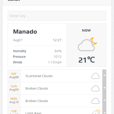
Manado
NOW
Aug07
12:27
Humidity
84%
Pressure
1012
21℃
Winds
1.72mph
SAT
Scattered Clouds
Aug08
SUN
Broken Clouds
Aug09
MON
Broken Clouds
Aug10
TUE
Light Rain