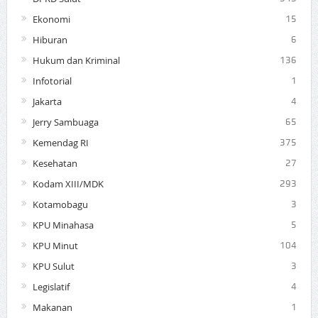
Ekonomi
15
Hiburan
6
Hukum dan Kriminal
136
Infotorial
1
Jakarta
4
Jerry Sambuaga
65
Kemendag RI
375
Kesehatan
27
Kodam XIII/MDK
293
Kotamobagu
3
KPU Minahasa
5
KPU Minut
104
KPU Sulut
3
Legislatif
4
Makanan
1