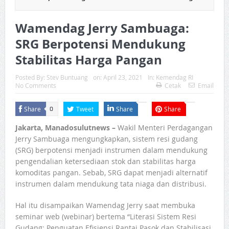
Wamendag Jerry Sambuaga:
SRG Berpotensi Mendukung
Stabilitas Harga Pangan
Posted By:
Stev Buntuang
on:
April 23, 2021
In:
Kemendag RI
No Comments
Cetak
Email
Share
Tweet
Share
Share
0
Jakarta, Manadosulutnews –
Wakil Menteri Perdagangan
Jerry Sambuaga mengungkapkan, sistem resi gudang
(SRG) berpotensi menjadi instrumen dalam mendukung
pengendalian ketersediaan stok dan stabilitas harga
komoditas pangan. Sebab, SRG dapat menjadi alternatif
instrumen dalam mendukung tata niaga dan distribusi.
Hal itu disampaikan Wamendag Jerry saat membuka
seminar web (webinar) bertema “Literasi Sistem Resi
Gudang: Penguatan Efisiensi Rantai Pasok dan Stabilisasi