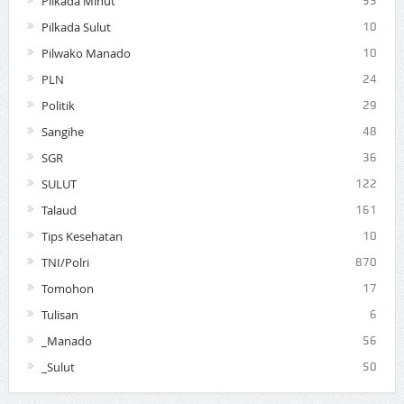
Pilkada Minut
53
Pilkada Sulut
10
Pilwako Manado
10
PLN
24
Politik
29
Sangihe
48
SGR
36
SULUT
122
Talaud
161
Tips Kesehatan
10
TNI/Polri
870
Tomohon
17
Tulisan
6
_Manado
56
_Sulut
50