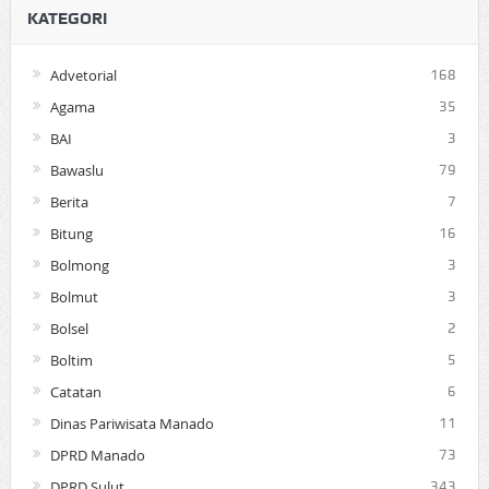
KATEGORI
Advetorial
168
Agama
35
BAI
3
Bawaslu
79
Berita
7
Bitung
16
Bolmong
3
Bolmut
3
Bolsel
2
Boltim
5
Catatan
6
Dinas Pariwisata Manado
11
DPRD Manado
73
DPRD Sulut
343