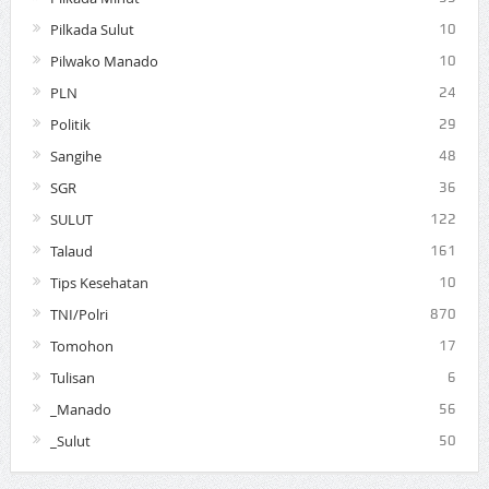
Pilkada Sulut
10
Pilwako Manado
10
PLN
24
Politik
29
Sangihe
48
SGR
36
SULUT
122
Talaud
161
Tips Kesehatan
10
TNI/Polri
870
Tomohon
17
Tulisan
6
_Manado
56
_Sulut
50