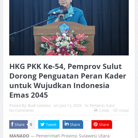
HKG PKK Ke-54, Pemprov Sulut
Dorong Penguatan Peran Kader
untuk Wujudkan Indonesia
Emas 2045
Posted By:
Budi Santoso
on:
Juni 13, 2026
In:
Pemprov Sulut
No Comments
Cetak
Email
Share
Tweet
Share
Share
0
MANADO
— Pemerintah Provinsi Sulawesi Utara