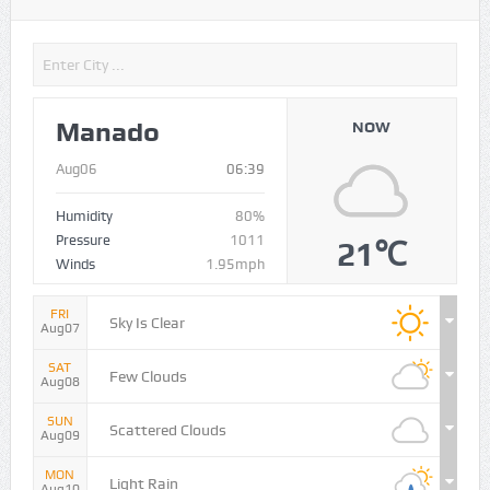
Manado
NOW
Aug06
06:39
Humidity
80%
Pressure
1011
21℃
Winds
1.95mph
FRI
Sky Is Clear
Aug07
SAT
Few Clouds
Aug08
SUN
Scattered Clouds
Aug09
MON
Light Rain
Aug10