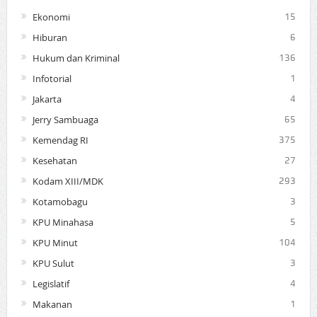
Ekonomi
15
Hiburan
6
Hukum dan Kriminal
136
Infotorial
1
Jakarta
4
Jerry Sambuaga
65
Kemendag RI
375
Kesehatan
27
Kodam XIII/MDK
293
Kotamobagu
3
KPU Minahasa
5
KPU Minut
104
KPU Sulut
3
Legislatif
4
Makanan
1