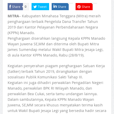
Share
Tweet
Share
Share
0
MITRA
– Kabupaten Minahasa Tenggara (Mitra) meraih
penghargaan terbaik Pengelola Dana Transfer Tahun
2019 dari Kantor Pelayanan Perbendaharaan Negara
(KPPN) Manado.
Penghargaan diserahkan langsung Kepala KPPN Manado
Wayan Juwena SE,MM dan diterima oleh Bupati Mitra
James Sumendap melalui Wakil Bupati Mitra Jesaja Legi,
di aula Kantor KPPN Manado, Rabu (28/8/19).
Kegiatan penyerahan piagam penghargaan Satuan Kerja
(Satker) terbaik Tahun 2019, dirangkaikan dengan
sosialisasi Publik Komunikasi Sakti Tahap III.
Kegiatan ini juga dihadiri perwakilan Pengadilan Negeri
Manado, perwakilan BPK RI Wilayah Manado, dan
perwakilan Bea Cukai, serta tamu undangan lainnya.
Dalam sambutannya, Kepala KPPN Manado Wayan
Juwena, SE,MM secara khusus menyatakan terima kasih
untuk Wakil Bupati Jesaja Legi yang bersedia hadir secara