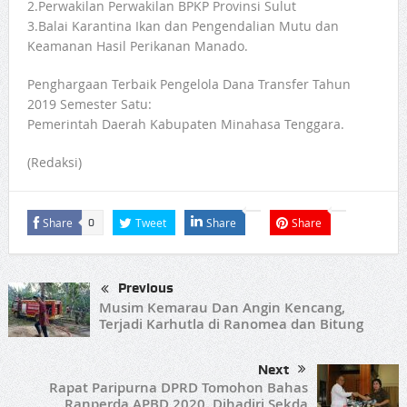
2.Perwakilan Perwakilan BPKP Provinsi Sulut
3.Balai Karantina Ikan dan Pengendalian Mutu dan
Keamanan Hasil Perikanan Manado.
Penghargaan Terbaik Pengelola Dana Transfer Tahun
2019 Semester Satu:
Pemerintah Daerah Kabupaten Minahasa Tenggara.
(Redaksi)
Share
Tweet
Share
Share
0
Previous
Musim Kemarau Dan Angin Kencang,
Terjadi Karhutla di Ranomea dan Bitung
Next
Rapat Paripurna DPRD Tomohon Bahas
Ranperda APBD 2020. Dihadiri Sekda