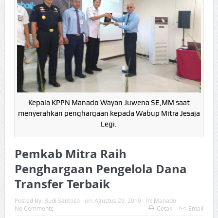
Kepala KPPN Manado Wayan Juwena SE,MM saat
menyerahkan penghargaan kepada Wabup Mitra Jesaja
Legi.
Pemkab Mitra Raih
Penghargaan Pengelola Dana
Transfer Terbaik
Posted By:
Budi Santoso
on:
Agustus 29, 2019
In:
Manado
No Comments
Cetak
Email