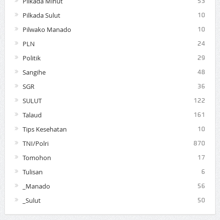
Pilkada Minut
53
Pilkada Sulut
10
Pilwako Manado
10
PLN
24
Politik
29
Sangihe
48
SGR
36
SULUT
122
Talaud
161
Tips Kesehatan
10
TNI/Polri
870
Tomohon
17
Tulisan
6
_Manado
56
_Sulut
50