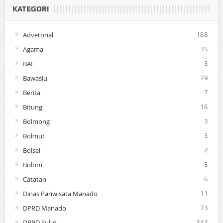
KATEGORI
Advetorial
168
Agama
35
BAI
3
Bawaslu
79
Berita
7
Bitung
16
Bolmong
3
Bolmut
3
Bolsel
2
Boltim
5
Catatan
6
Dinas Pariwisata Manado
11
DPRD Manado
73
DPRD Sulut
343