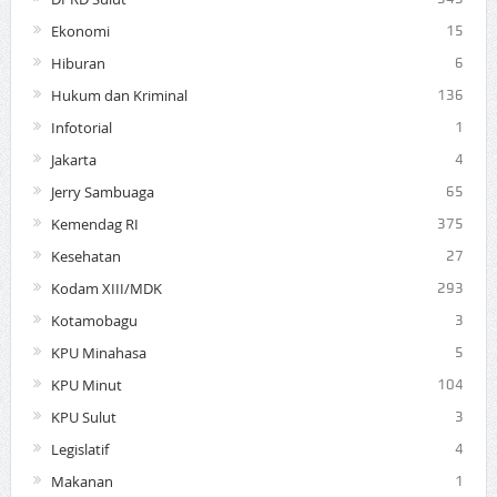
Ekonomi
15
Hiburan
6
Hukum dan Kriminal
136
Infotorial
1
Jakarta
4
Jerry Sambuaga
65
Kemendag RI
375
Kesehatan
27
Kodam XIII/MDK
293
Kotamobagu
3
KPU Minahasa
5
KPU Minut
104
KPU Sulut
3
Legislatif
4
Makanan
1