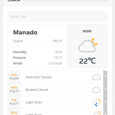
Manado
NOW
Aug08
09:21
Humidity
91%
Pressure
1013
22℃
Winds
2.07mph
SUN
Overcast Clouds
Aug09
MON
Broken Clouds
Aug10
TUE
Light Rain
Aug11
WED
Light Rain