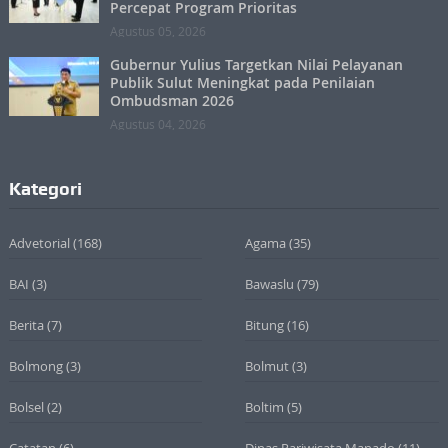
Percepat Program Prioritas
Agustus 05, 2026
Gubernur Yulius Targetkan Nilai Pelayanan
Publik Sulut Meningkat pada Penilaian
Ombudsman 2026
Agustus 04, 2026
Kategori
Advetorial
(168)
Agama
(35)
BAI
(3)
Bawaslu
(79)
Berita
(7)
Bitung
(16)
Bolmong
(3)
Bolmut
(3)
Bolsel
(2)
Boltim
(5)
Catatan
(6)
Dinas Pariwisata Manado
(11)