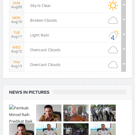
SUN
Sky Is Clear
Aug09
MON
Broken Clouds
Aug10
TUE
Light Rain
Aug11
WED
Overcast Clouds
Aug12
THU
Overcast Clouds
Aug13
NEWS IN PICTURES