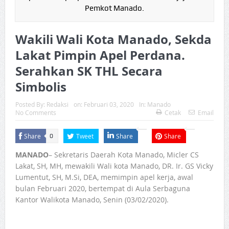
Pemkot Manado.
Wakili Wali Kota Manado, Sekda
Lakat Pimpin Apel Perdana.
Serahkan SK THL Secara
Simbolis
Posted By:
Redaksi
on:
Februari 03, 2020
In:
Manado
No Comments
Cetak
Email
Share
Tweet
Share
Share
0
MANADO
– Sekretaris Daerah Kota Manado, Micler CS
Lakat, SH, MH, mewakili Wali kota Manado, DR. Ir. GS Vicky
Lumentut, SH, M.Si, DEA, memimpin apel kerja, awal
bulan Februari 2020, bertempat di Aula Serbaguna
Kantor Walikota Manado, Senin (03/02/2020).