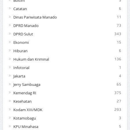
Boltim
5
Catatan
6
Dinas Pariwisata Manado
11
DPRD Manado
73
DPRD Sulut
343
Ekonomi
15
Hiburan
6
Hukum dan Kriminal
136
Infotorial
1
Jakarta
4
Jerry Sambuaga
65
Kemendag RI
375
Kesehatan
27
Kodam XIII/MDK
293
Kotamobagu
3
KPU Minahasa
5