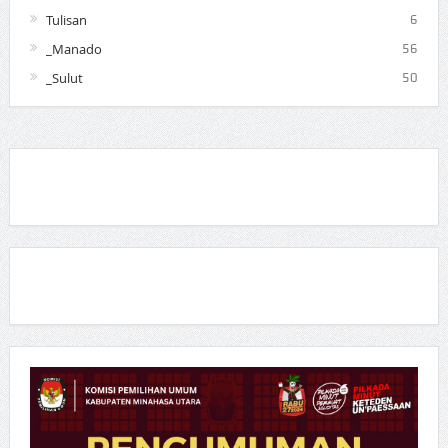
Tulisan
6
_Manado
56
_Sulut
50