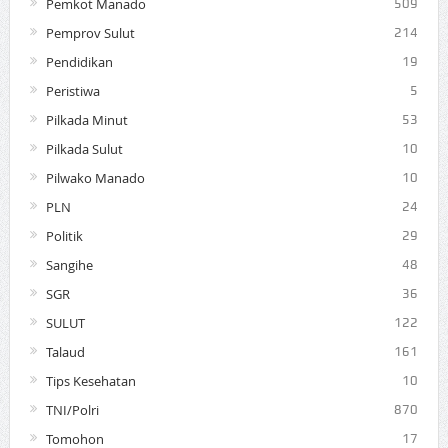
Pemkot Manado
509
Pemprov Sulut
214
Pendidikan
19
Peristiwa
5
Pilkada Minut
53
Pilkada Sulut
10
Pilwako Manado
10
PLN
24
Politik
29
Sangihe
48
SGR
36
SULUT
122
Talaud
161
Tips Kesehatan
10
TNI/Polri
870
Tomohon
17