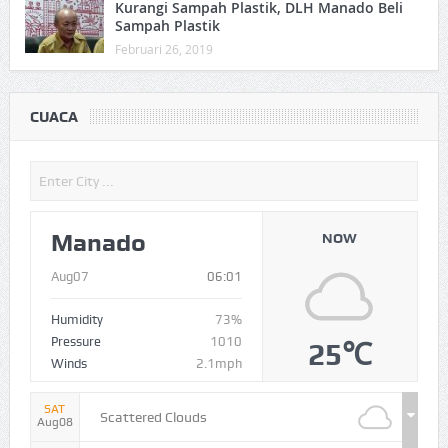
Kurangi Sampah Plastik, DLH Manado Beli
Sampah Plastik
Februari 26, 2019
CUACA
Manado
NOW
Aug07
06:01
Humidity
73%
Pressure
1010
25℃
Winds
2.1mph
SAT
Scattered Clouds
Aug08