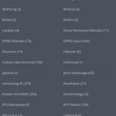
Bolmong
(3)
Bolmut
(3)
Bolsel
(2)
Boltim
(5)
Catatan
(6)
Dinas Pariwisata Manado
(11)
DPRD Manado
(73)
DPRD Sulut
(343)
Ekonomi
(15)
Hiburan
(6)
Hukum dan Kriminal
(136)
Infotorial
(1)
Jakarta
(4)
Jerry Sambuaga
(65)
Kemendag RI
(375)
Kesehatan
(27)
Kodam XIII/MDK
(293)
Kotamobagu
(3)
KPU Minahasa
(5)
KPU Minut
(104)
KPU Sulut
(3)
Legislatif
(4)