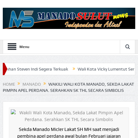
Menu
n Indi Segera Terkuak
Wali Kota Vicky Lumentut Serahkan LKPD 20
HOME
MANADO
WAKILI WALI KOTA MANADO, SEKDA LAKAT
PIMPIN APEL PERDANA. SERAHKAN SK THL SECARA SIMBOLIS
Sekda Manado Micler Lakat SH MH saat menjadi
pembina apel perdana awal bulan Februari jajaran