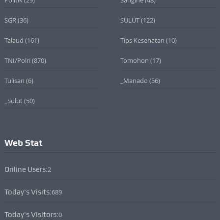
Politik
(29)
Sangihe
(48)
SGR
(36)
SULUT
(122)
Talaud
(161)
Tips Kesehatan
(10)
TNI/Polri
(870)
Tomohon
(17)
Tulisan
(6)
_Manado
(56)
_Sulut
(50)
Web Stat
Online Users:
2
Today's Visits:
689
Today's Visitors:
0