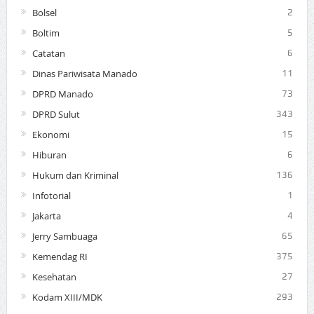
Bolsel
2
Boltim
5
Catatan
6
Dinas Pariwisata Manado
11
DPRD Manado
73
DPRD Sulut
343
Ekonomi
15
Hiburan
6
Hukum dan Kriminal
136
Infotorial
1
Jakarta
4
Jerry Sambuaga
65
Kemendag RI
375
Kesehatan
27
Kodam XIII/MDK
293