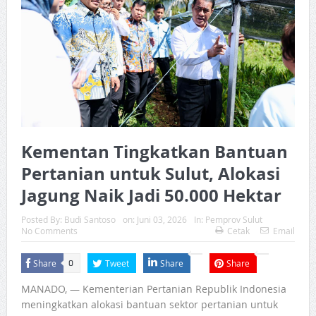
Kementan Tingkatkan Bantuan
Pertanian untuk Sulut, Alokasi
Jagung Naik Jadi 50.000 Hektar
Posted By:
Budi Santoso
on:
Juni 03, 2026
In:
Pemprov Sulut
No Comments
Cetak
Email
Share
Tweet
Share
Share
0
MANADO, — Kementerian Pertanian Republik Indonesia
meningkatkan alokasi bantuan sektor pertanian untuk