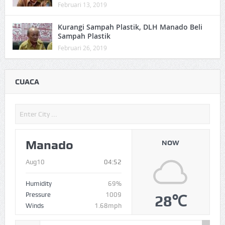
Februari 13, 2019
Kurangi Sampah Plastik, DLH Manado Beli
Sampah Plastik
Februari 26, 2019
CUACA
Manado
NOW
Aug10
04:52
Humidity
69%
Pressure
1009
28℃
Winds
1.68mph