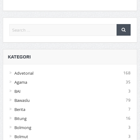
KATEGORI
Advetorial
168
Agama
35
BAI
3
Bawaslu
79
Berita
7
Bitung
16
Bolmong
3
Bolmut
3