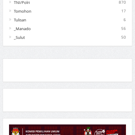
TNI/Polri
870
Tomohon
17
Tulisan
6
_Manado
56
_Sulut
50