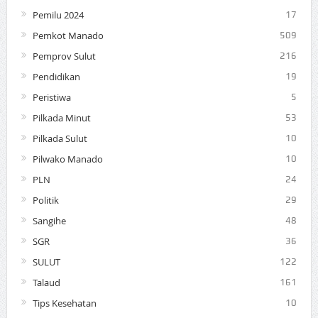
Pemilu 2024
17
Pemkot Manado
509
Pemprov Sulut
216
Pendidikan
19
Peristiwa
5
Pilkada Minut
53
Pilkada Sulut
10
Pilwako Manado
10
PLN
24
Politik
29
Sangihe
48
SGR
36
SULUT
122
Talaud
161
Tips Kesehatan
10