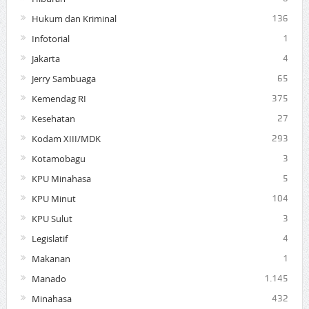
Hukum dan Kriminal
136
Infotorial
1
Jakarta
4
Jerry Sambuaga
65
Kemendag RI
375
Kesehatan
27
Kodam XIII/MDK
293
Kotamobagu
3
KPU Minahasa
5
KPU Minut
104
KPU Sulut
3
Legislatif
4
Makanan
1
Manado
1.145
Minahasa
432