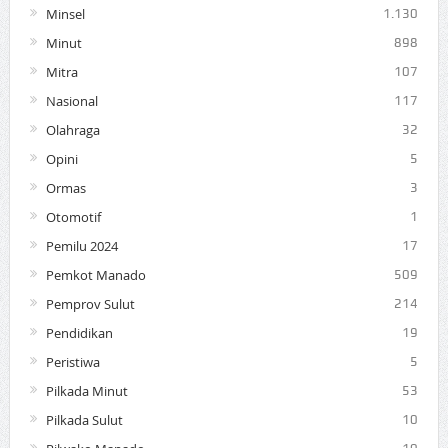
Minsel
1.130
Minut
898
Mitra
107
Nasional
117
Olahraga
32
Opini
5
Ormas
3
Otomotif
1
Pemilu 2024
17
Pemkot Manado
509
Pemprov Sulut
214
Pendidikan
19
Peristiwa
5
Pilkada Minut
53
Pilkada Sulut
10