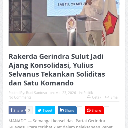
Rakerda Gerindra Sulut Jadi
Ajang Konsolidasi, Yulius
Selvanus Tekankan Soliditas
dan Satu Komando
Posted By:
Budi Santoso
on:
Mei 23, 2026
In:
Politik
No Comments
Cetak
Email
Share
Tweet
Share
Share
0
MANADO — Semangat konsolidasi Partai Gerindra
Sulawesi Utara terlihat kuat dalam pelaksanaan Rapat