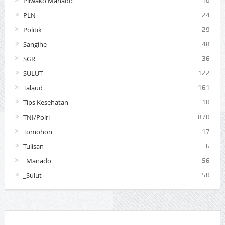
Pilwako Manado
10
PLN
24
Politik
29
Sangihe
48
SGR
36
SULUT
122
Talaud
161
Tips Kesehatan
10
TNI/Polri
870
Tomohon
17
Tulisan
6
_Manado
56
_Sulut
50