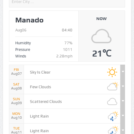
Manado
NOW
Aug06
04:40
Humidity
77%
Pressure
1011
21℃
Winds
2.28mph
FRI
Sky Is Clear
Aug07
SAT
Few Clouds
Aug08
SUN
Scattered Clouds
Aug09
MON
Light Rain
Aug10
TUE
Light Rain
Aug11