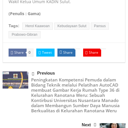
Wakil Ketua Umum KADIN Sulut.
(Penulis : Gama)
Tags:
Herol Kaawoan
Kebudayaan Sulut
Pansus
Prabowo-Gibran
Share
Tweet
Share
Share
0
Previous
Peningkatan Kompetensi Pemuda dalam
Bidang Teknik melalui Pelatihan AutoCAD
membuat Gambar Kerja Rumah Type 36 di
Kelurahan Ranotana Weru: Sebuah
Kontirbusi Universitas Nusantara Manado
dalam Membangun Sumber Daya Manusia
Berkualitas di Kelurahan Ranotana Weru
Next