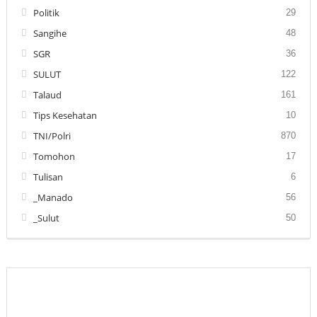
Politik
29
Sangihe
48
SGR
36
SULUT
122
Talaud
161
Tips Kesehatan
10
TNI/Polri
870
Tomohon
17
Tulisan
6
_Manado
56
_Sulut
50