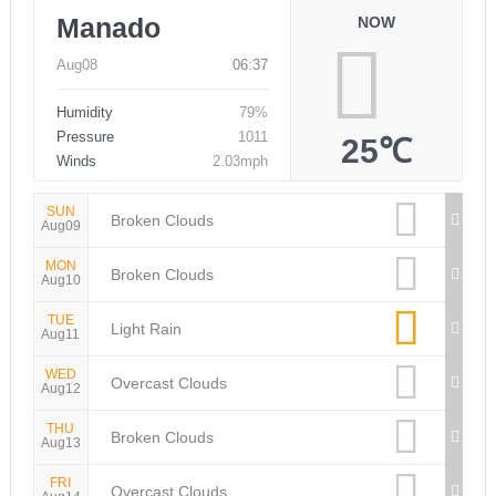
Manado
NOW
Aug08
06:37
Humidity
79%
Pressure
1011
25℃
Winds
2.03mph
SUN
Broken Clouds
Aug09
MON
Broken Clouds
Aug10
TUE
Light Rain
Aug11
WED
Overcast Clouds
Aug12
THU
Broken Clouds
Aug13
FRI
Overcast Clouds