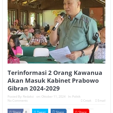
Terinformasi 2 Orang Kawanua
Akan Masuk Kabinet Prabowo
Gibran 2024-2029
Posted By:
Redaksi
on:
Oktober 11, 2024
In:
Politik
No Comments
Cetak
Email
Share
Tweet
Share
Share
0