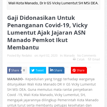
Wali Kota Manado, Dr Ir GS Vicky Lumentut SH MSi DEA.
Gaji Didonasikan Untuk
Penanganan Covid-19, Vicky
Lumentut Ajak Jajaran ASN
Manado Pemkot Ikut
Membantu
Posted By:
Redaksi
on:
April 02, 2020
In:
Manado
No Comments
Cetak
Email
Share
Tweet
Share
Share
0
MANADO
– Kepedulian yang tinggi terhadap warganya
ditunjukkan Wali Kota Manado DR Ir GS Vicky Lumentut
SH MSi DEA. Guna memutus mata rantai penyebaran
Covid -19, Wali Kota Manado, Vicky Lumentut, SH,
mengajak jajarannya dilingkup Pemerintah Kota Manado
untuk turut serta membantu petugas kesehatan dan