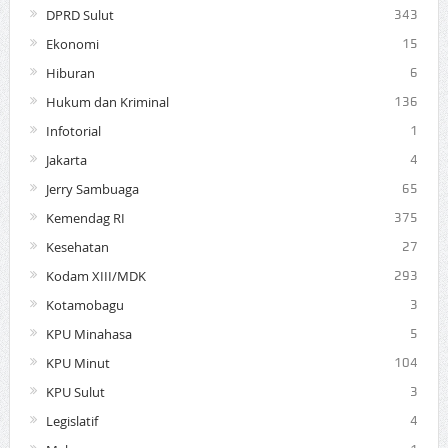
DPRD Sulut
343
Ekonomi
15
Hiburan
6
Hukum dan Kriminal
136
Infotorial
1
Jakarta
4
Jerry Sambuaga
65
Kemendag RI
375
Kesehatan
27
Kodam XIII/MDK
293
Kotamobagu
3
KPU Minahasa
5
KPU Minut
104
KPU Sulut
3
Legislatif
4