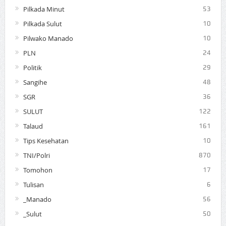
Pilkada Minut
53
Pilkada Sulut
10
Pilwako Manado
10
PLN
24
Politik
29
Sangihe
48
SGR
36
SULUT
122
Talaud
161
Tips Kesehatan
10
TNI/Polri
870
Tomohon
17
Tulisan
6
_Manado
56
_Sulut
50