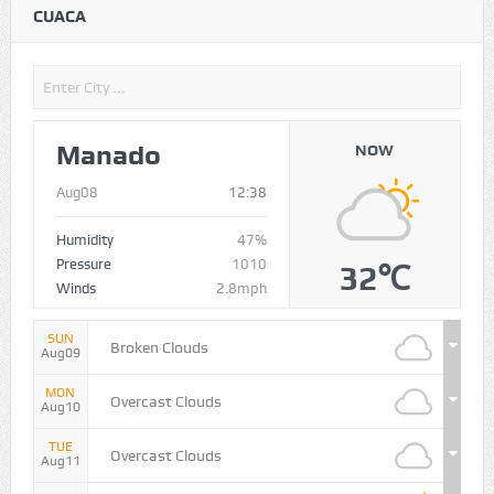
CUACA
Manado
NOW
Aug08
12:38
Humidity
47%
Pressure
1010
32℃
Winds
2.8mph
SUN
Broken Clouds
Aug09
MON
Overcast Clouds
Aug10
TUE
Overcast Clouds
Aug11