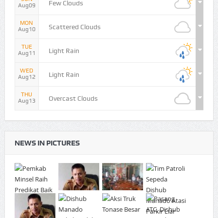
Few Clouds
Aug09
MON
Scattered Clouds
Aug10
TUE
Light Rain
Aug11
WED
Light Rain
Aug12
THU
Overcast Clouds
Aug13
NEWS IN PICTURES