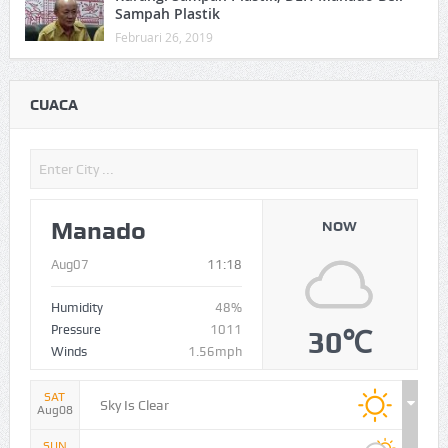
Sampah Plastik
Februari 26, 2019
CUACA
Manado
NOW
Aug07
11:18
Humidity
48%
Pressure
1011
30℃
Winds
1.56mph
SAT
Sky Is Clear
Aug08
SUN