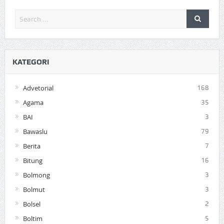
KATEGORI
Advetorial
168
Agama
35
BAI
3
Bawaslu
79
Berita
7
Bitung
16
Bolmong
3
Bolmut
3
Bolsel
2
Boltim
5