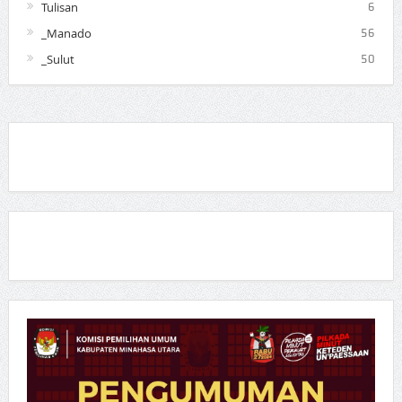
Tulisan
6
_Manado
56
_Sulut
50