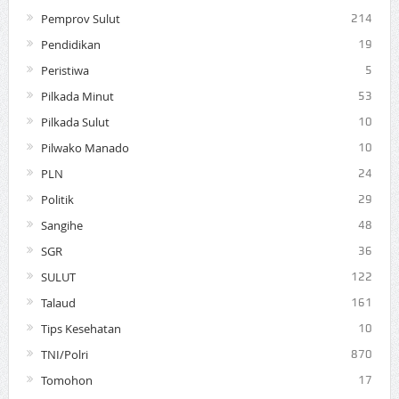
Pemprov Sulut
214
Pendidikan
19
Peristiwa
5
Pilkada Minut
53
Pilkada Sulut
10
Pilwako Manado
10
PLN
24
Politik
29
Sangihe
48
SGR
36
SULUT
122
Talaud
161
Tips Kesehatan
10
TNI/Polri
870
Tomohon
17