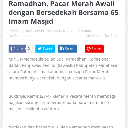
Ramadhan, Pacar Merah Awali
dengan Bersedekah Bersama 65
Imam Masjid
Posted By:
Rivo Lumihi
on:
April 24, 2020
In:
Minut
No Comments
Cetak
Email
Share
Tweet
Share
Share
0
MINUT–Memasuki bulan Suci Ramadhan, Komisioner
Badan Pengawas Pemilu (Bawaslu) Kabupaten Minahasa
Utara Rahman Ismail atau biasa disapa Pacar Merah
memperbanyak sedekah dengan sesama manusia.
Buktinya, Kamis (23/4), kemarin Pacara Merah membagi-
bagikan sarung serta beras kepada para Imam di 65
masjid se-Minahasa Utara.
“Sedekah dan berbagi di Bulan Ramadhan merupakan