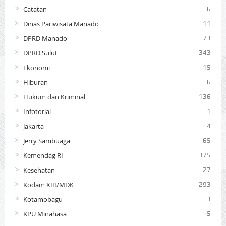
Catatan
6
Dinas Pariwisata Manado
11
DPRD Manado
73
DPRD Sulut
343
Ekonomi
15
Hiburan
6
Hukum dan Kriminal
136
Infotorial
1
Jakarta
4
Jerry Sambuaga
65
Kemendag RI
375
Kesehatan
27
Kodam XIII/MDK
293
Kotamobagu
3
KPU Minahasa
5