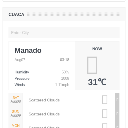
CUACA
Manado
NOW
Aug07
03:18
Humidity
50%
Pressure
1009
31℃
Winds
1.11mph
SAT
Scattered Clouds
Aug08
SUN
Scattered Clouds
Aug09
MON
Scattered Clouds