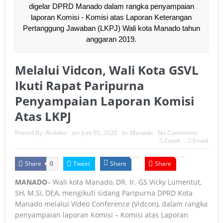
digelar DPRD Manado dalam rangka penyampaian
laporan Komisi - Komisi atas Laporan Keterangan
Pertanggung Jawaban (LKPJ) Wali kota Manado tahun
anggaran 2019.
Melalui Vidcon, Wali Kota GSVL
Ikuti Rapat Paripurna
Penyampaian Laporan Komisi
Atas LKPJ
Posted By:
Redaksi
on:
Juni 05, 2020
In:
Manado
No Comments
Cetak
Email
Share
Tweet
Share
Share
0
MANADO
– Wali kota Manado, DR. Ir. GS Vicky Lumentut,
SH, M.Si, DEA, mengikuti sidang Paripurna DPRD Kota
Manado melalui Video Conference (Vidcon), dalam rangka
penyampaian laporan Komisi – Komisi atas Laporan