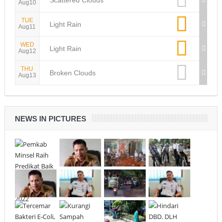
Aug10
TUE
Light Rain
Aug11
WED
Light Rain
Aug12
THU
Broken Clouds
Aug13
NEWS IN PICTURES