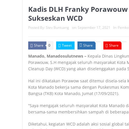
Kadis DLH Franky Porawouw
Gubernur Yulius Lantik Tiga Pej
Sukseskan WCD
Gubernur Yulius Targetkan Nila
Posted By:
Stev Buntuang
on:
September 17, 2021
In:
Pemko
Gubernur Yulius Pimpin Apel Sia
Gubernur Yulius Tegaskan Perl
Share
Tweet
Share
Share
0
Sekda Mitra Tegur Keras ASN Tak
Manado, Manadosulutnews –
Kepala Dinas Lingku
Porawouw, S.H mengajak seluruh masyarakat Kota
Pengobatan Vitalitas Pria Terbai
Cleanup Day (WCD) yang akan diselenggakan pada Sa
SPBU Kapitu Tegaskan Pengisi
Hal ini dikatakan Porawow saat ditemui disela-sela 
Kota Manado bekerja sama dengan Puskesmas Komb
Gubernur Yulius: Remaja Berka
Bangsa (TKB) Kota Manado, Jumat (17/09/2021).
Diterima Gubernur Yulius, Pemp
“Saya mengajak seluruh masyarakat Kota Manado d
bersama-sama membersihkan sampah di beberapa ti
Diketahui, kegiatan WCD adalah aksi sosial global 