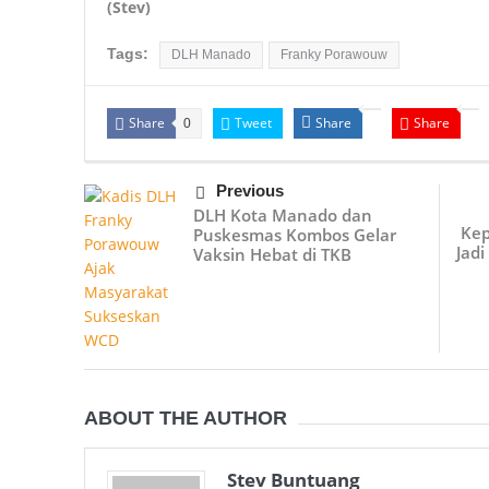
(Stev)
Tags:
DLH Manado
Franky Porawouw
Share
Tweet
Share
Share
0
Previous
DLH Kota Manado dan
Kep
Puskesmas Kombos Gelar
Jadi
Vaksin Hebat di TKB
ABOUT THE AUTHOR
Stev Buntuang