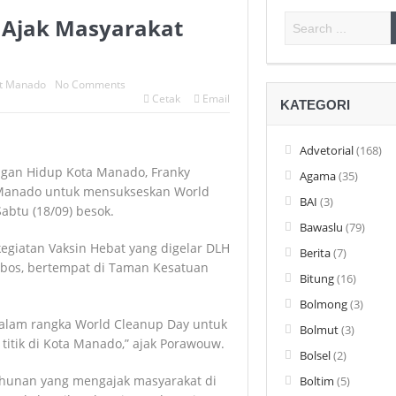
 Ajak Masyarakat
abat JPT Pratama, Perkuat Kinerja Birokrasi dan Percepat Program Prio
i Pelayanan Publik Sulut Meningkat pada Penilaian Ombudsman 2026
t Manado
No Comments
Cetak
Email
ga El Nino 2026, Seluruh Unsur Diminta Perkuat Mitigasi Bencana
KATEGORI
indungan Anak adalah Tanggung Jawab Bersama pada Peringatan Hari
Advetorial
(168)
 Disiplin, Beri Tiga Arahan Penting di Apel Awal Bulan
ngan Hidup Kota Manado, Franky
Agama
(35)
 Manado untuk mensukseskan World
k Jakarta Pusat, H.Abdulazis Ahli Pembesar Alat Vital
BAI
(3)
btu (18/09) besok.
Bawaslu
(79)
an BBM Wajib Gunakan QR Code Resmi Pertamina
kegiatan Vaksin Hebat yang digelar DLH
Berita
(7)
os, bertempat di Taman Kesatuan
rakter dan Beriman Menjadi Fondasi Masa Depan Sulawesi Utara
Bitung
(16)
rov Sulut Raih Penghargaan Nasional LKPP atas Pemanfaatan E-Purcha
Bolmong
(3)
alam rangka World Cleanup Day untuk
Bolmut
(3)
tik di Kota Manado,” ajak Porawouw.
Bolsel
(2)
tahunan yang mengajak masyarakat di
Boltim
(5)