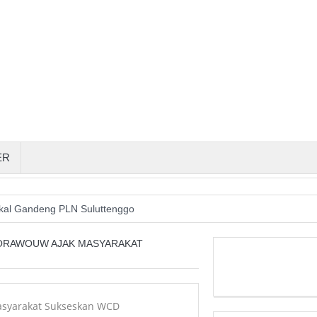
ER
akal Gandeng PLN Suluttenggo
m Pembunuhan Steven Indi Segera Terkuak
PORAWOUW AJAK MASYARAKAT
hkan LKPD 2019 anaudited ke BPK
 Sulut Siap Perjuangkan Hak Masyarakat Perum Lumoring
2 Persen, Terendah di Pulau Sulawesi, Gubernur Yulius: Jadi Motivasi 