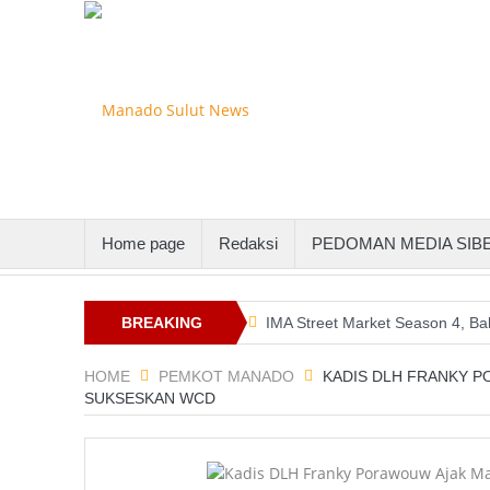
Home page
Redaksi
PEDOMAN MEDIA SIB
BREAKING
IMA Street Market Season 4, B
Keterlibatan Oknum Kadis Dala
NEWS
HOME
PEMKOT MANADO
KADIS DLH FRANKY 
SUKSESKAN WCD
Wali Kota Vicky Lumentut Sera
Merasa Terpangil, GMBI Wilter
Kemiskinan Sulut Turun Jadi 6,3