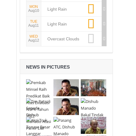
MON
Light Rain
Aug10
TUE
Light Rain
Aug11
WED
Overcast Clouds
Aug12
NEWS IN PICTURES