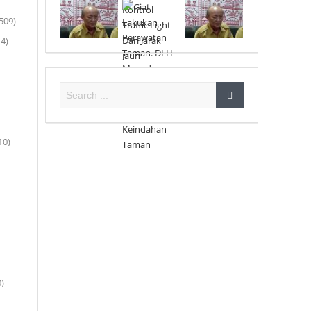
509)
4)
10)
)