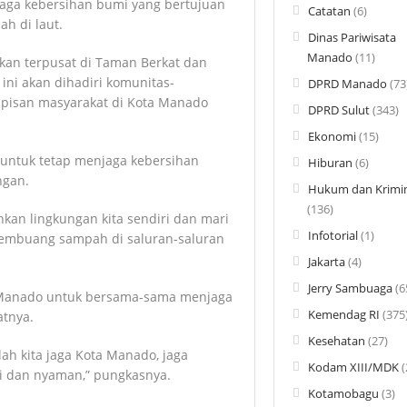
aga kebersihan bumi yang bertujuan
Catatan
(6)
h di laut.
Dinas Pariwisata
Manado
(11)
kan terpusat di Taman Berkat dan
ini akan dihadiri komunitas-
DPRD Manado
(73
apisan masyarakat di Kota Manado
DPRD Sulut
(343)
Ekonomi
(15)
untuk tetap menjaga kebersihan
Hiburan
(6)
ngan.
Hukum dan Krimin
(136)
an lingkungan kita sendiri dan mari
Infotorial
(1)
membuang sampah di saluran-saluran
Jakarta
(4)
Jerry Sambuaga
(6
a Manado untuk bersama-sama menjaga
Kemendag RI
(375
tnya.
Kesehatan
(27)
h kita jaga Kota Manado, jaga
Kodam XIII/MDK
(
i dan nyaman,” pungkasnya.
Kotamobagu
(3)