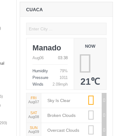
CUACA
)
Manado
NOW
Aug06
03:38
al
Humidity
79%
Pressure
1011
21℃
Winds
2.09mph
5)
FRI
Sky Is Clear
Aug07
)
SAT
Broken Clouds
Aug08
293)
SUN
Overcast Clouds
Aug09