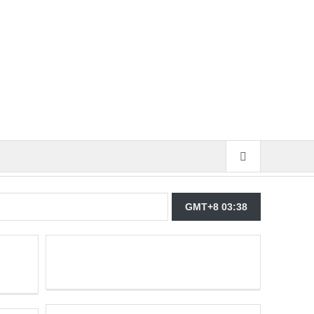
GMT+8 03:38
untuk Kerja Lebih Keras Lagi