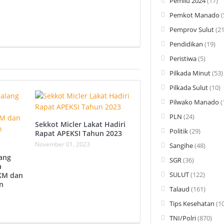
Pemilu 2024
(17)
Pemkot Manado
(
Pemprov Sulut
(21
Pendidikan
(19)
Peristiwa
(5)
Pilkada Minut
(53)
Pilkada Sulut
(10)
Pilwako Manado
(
PLN
(24)
Sekkot Micler Lakat Hadiri
Politik
(29)
Rapat APEKSI Tahun 2023
November 01, 2023
Sangihe
(48)
ang
SGR
(36)
a
SULUT
(122)
IKM dan
n
Talaud
(161)
Tips Kesehatan
(10
TNI/Polri
(870)