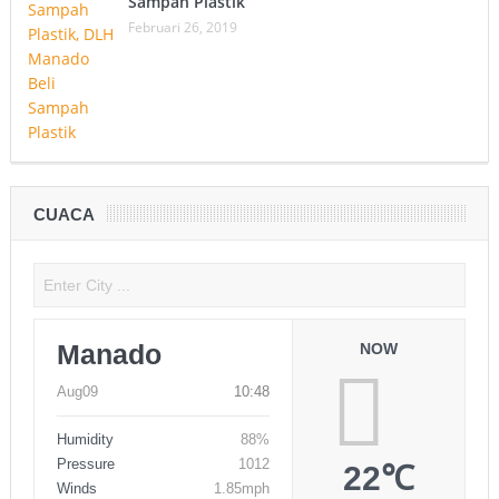
Sampah Plastik
Februari 26, 2019
CUACA
Manado
NOW
Aug09
10:48
Humidity
88%
Pressure
1012
22℃
Winds
1.85mph