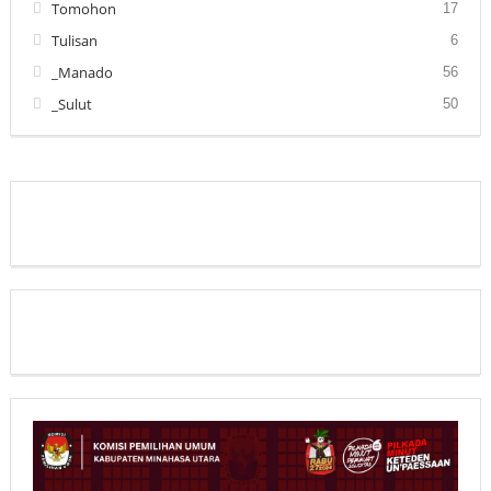
Tomohon
17
Tulisan
6
_Manado
56
_Sulut
50