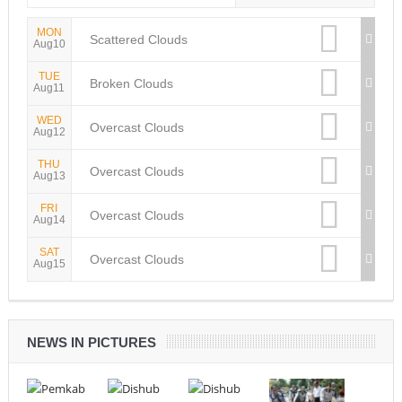
MON
Scattered Clouds
Aug10
TUE
Broken Clouds
Aug11
WED
Overcast Clouds
Aug12
THU
Overcast Clouds
Aug13
FRI
Overcast Clouds
Aug14
SAT
Overcast Clouds
Aug15
NEWS IN PICTURES