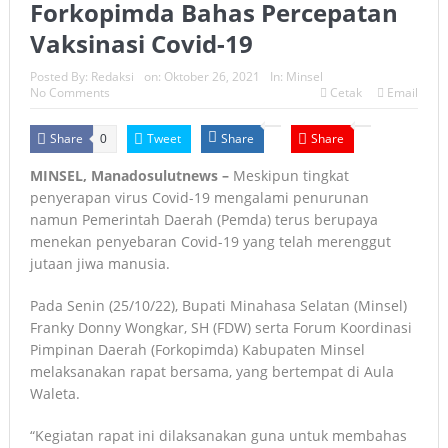
Forkopimda Bahas Percepatan
Vaksinasi Covid-19
Posted By:
Redaksi
on:
Oktober 26, 2021
In:
Minsel
No Comments
Cetak
Email
Share
Tweet
Share
Share
0
MINSEL, Manadosulutnews –
Meskipun tingkat
penyerapan virus Covid-19 mengalami penurunan
namun Pemerintah Daerah (Pemda) terus berupaya
menekan penyebaran Covid-19 yang telah merenggut
jutaan jiwa manusia.
Pada Senin (25/10/22), Bupati Minahasa Selatan (Minsel)
Franky Donny Wongkar, SH (FDW) serta Forum Koordinasi
Pimpinan Daerah (Forkopimda) Kabupaten Minsel
melaksanakan rapat bersama, yang bertempat di Aula
Waleta.
“Kegiatan rapat ini dilaksanakan guna untuk membahas