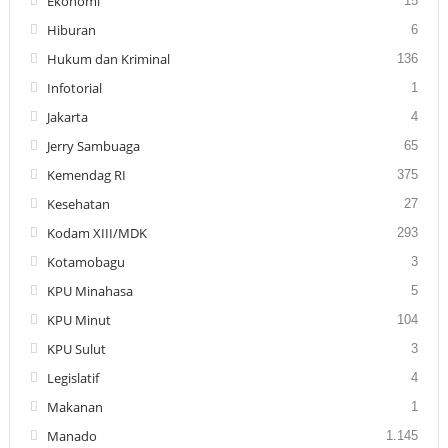
Ekonomi
15
Hiburan
6
Hukum dan Kriminal
136
Infotorial
1
Jakarta
4
Jerry Sambuaga
65
Kemendag RI
375
Kesehatan
27
Kodam XIII/MDK
293
Kotamobagu
3
KPU Minahasa
5
KPU Minut
104
KPU Sulut
3
Legislatif
4
Makanan
1
Manado
1.145