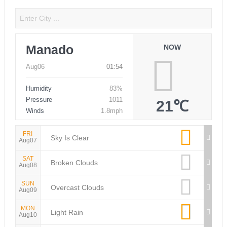
Manado
NOW
Aug06
01:54
Humidity
83%
Pressure
1011
21℃
Winds
1.8mph
FRI
Sky Is Clear
Aug07
SAT
Broken Clouds
Aug08
SUN
Overcast Clouds
Aug09
MON
Light Rain
Aug10