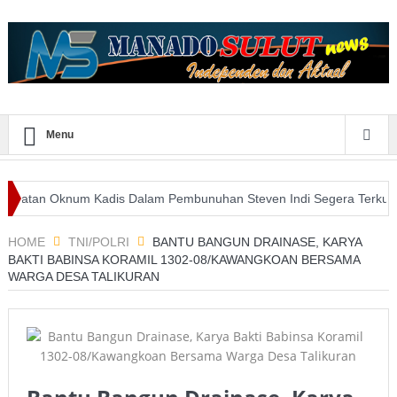
Menu
Oknum Kadis Dalam Pembunuhan Steven Indi Segera Terkuak
Wali
Pemanfaatan E-Purchasing Tertinggi
HOME
TNI/POLRI
BANTU BANGUN DRAINASE, KARYA
BAKTI BABINSA KORAMIL 1302-08/KAWANGKOAN BERSAMA
WARGA DESA TALIKURAN