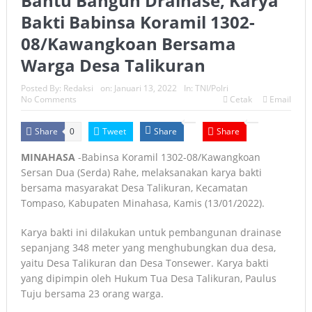
Bantu Bangun Drainase, Karya
Bakti Babinsa Koramil 1302-
08/Kawangkoan Bersama
Warga Desa Talikuran
Posted By:
Redaksi
on:
Januari 13, 2022
In:
TNI/Polri
No Comments
Cetak
Email
Share
Tweet
Share
Share
0
MINAHASA
-Babinsa Koramil 1302-08/Kawangkoan
Sersan Dua (Serda) Rahe, melaksanakan karya bakti
bersama masyarakat Desa Talikuran, Kecamatan
Tompaso, Kabupaten Minahasa, Kamis (13/01/2022).
Karya bakti ini dilakukan untuk pembangunan drainase
sepanjang 348 meter yang menghubungkan dua desa,
yaitu Desa Talikuran dan Desa Tonsewer. Karya bakti
yang dipimpin oleh Hukum Tua Desa Talikuran, Paulus
Tuju bersama 23 orang warga.