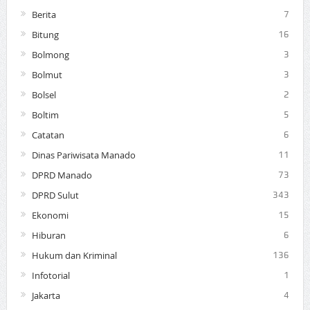
Berita
7
Bitung
16
Bolmong
3
Bolmut
3
Bolsel
2
Boltim
5
Catatan
6
Dinas Pariwisata Manado
11
DPRD Manado
73
DPRD Sulut
343
Ekonomi
15
Hiburan
6
Hukum dan Kriminal
136
Infotorial
1
Jakarta
4