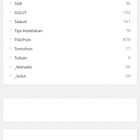
SGR
36
SULUT
122
Talaud
161
Tips Kesehatan
10
TNI/Polri
870
Tomohon
17
Tulisan
6
_Manado
56
_Sulut
50