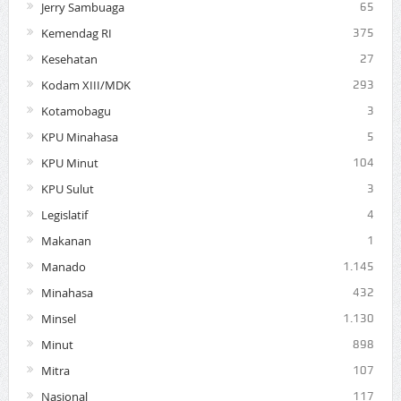
Jerry Sambuaga
65
Kemendag RI
375
Kesehatan
27
Kodam XIII/MDK
293
Kotamobagu
3
KPU Minahasa
5
KPU Minut
104
KPU Sulut
3
Legislatif
4
Makanan
1
Manado
1.145
Minahasa
432
Minsel
1.130
Minut
898
Mitra
107
Nasional
117