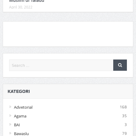
Muslim di Talaud
April 30, 2022
KATEGORI
Advetorial
168
Agama
35
BAI
3
Bawaslu
79