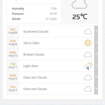
Humidity
73%
Pressure
1010
25℃
Winds
2.1mph
SAT
Scattered Clouds
Aug08
SUN
Sky Is Clear
Aug09
MON
Broken Clouds
Aug10
TUE
Light Rain
Aug11
WED
Overcast Clouds
Aug12
THU
Overcast Clouds
Aug13