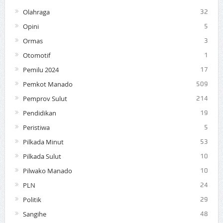
Olahraga
32
Opini
5
Ormas
3
Otomotif
1
Pemilu 2024
17
Pemkot Manado
509
Pemprov Sulut
214
Pendidikan
19
Peristiwa
5
Pilkada Minut
53
Pilkada Sulut
10
Pilwako Manado
10
PLN
24
Politik
29
Sangihe
48