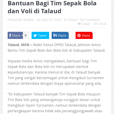
Bantuan Bagi Tim Sepak Bola
dan Voli di Talaud
Posted By:
Redaksi
on:
April 07, 2022
In:
Talaud
No Comments
Cetak
Email
Share
Tweet
Share
Share
0
Talaud, MSN –
Wakil Ketua DPRD Talaud, Jekmon Amisi
Bantu Tim Sepak Bola dan Bola Voli di Kabupaten Talaud.
Kepada media Amisi mengatakan, bantuan bagi Tim
Sepak Bola dan Bola Voli ini merupakan bentuk
kepeduliannya. Karena menurut dia, di Talaud banyak
Tim yang sangat bersemagat untuk mengikuti turnamen
namun terkendala dengan biaya operasional yang ada.
“Di Kabupaten Talaud banyak Tim Sepak Bola maupun
Tim Bola Voli yang semangatnya sungguh besar untuk
mengikuti Open Turnamen, namun terkendala dengan
perlengkapan karena tidak ada penanggungjawab atau