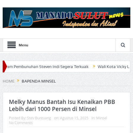
Menu
mbunuhan Steven Indi Segera Terkuak
Wali Kota Vicky Lumentut S
HOME
BAPENDA MINSEL
Melky Manus Bantah Isu Kenaikan PBB
Lebih dari 1000 Persen di Minsel
Posted By:
Stev Buntuang
on:
Agustus 15, 2025
In:
Minsel
No Comments