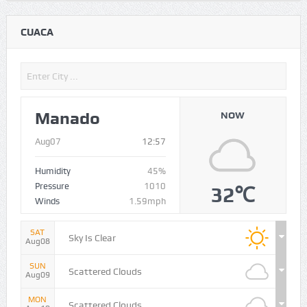
CUACA
Manado
NOW
Aug07
12:57
Humidity
45%
Pressure
1010
32℃
Winds
1.59mph
SAT
Sky Is Clear
Aug08
SUN
Scattered Clouds
Aug09
MON
Scattered Clouds