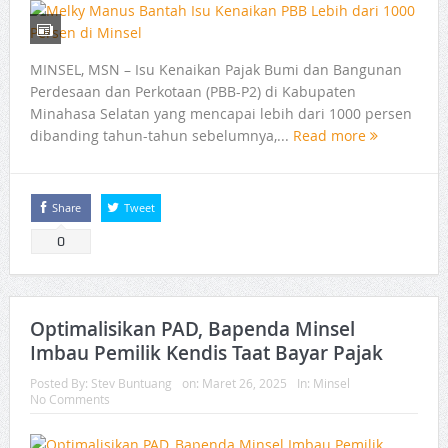
MINSEL, MSN – Isu Kenaikan Pajak Bumi dan Bangunan
Perdesaan dan Perkotaan (PBB-P2) di Kabupaten
Minahasa Selatan yang mencapai lebih dari 1000 persen
dibanding tahun-tahun sebelumnya,...
Read more
Share
Tweet
0
Optimalisikan PAD, Bapenda Minsel
Imbau Pemilik Kendis Taat Bayar Pajak
Posted By:
Stev Buntuang
on:
Maret 26, 2025
In:
Minsel
No Comments