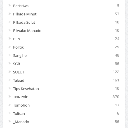
Peristiwa
5
Pilkada Minut
53
Pilkada Sulut
10
Pilwako Manado
10
PLN
24
Politik
29
Sangihe
48
SGR
36
SULUT
122
Talaud
161
Tips Kesehatan
10
TNI/Polri
870
Tomohon
17
Tulisan
6
_Manado
56