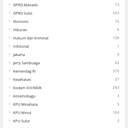
DPRD Manado
73
DPRD Sulut
343
Ekonomi
15
Hiburan
6
Hukum dan Kriminal
136
Infotorial
1
Jakarta
4
Jerry Sambuaga
65
Kemendag RI
375
Kesehatan
27
Kodam XIII/MDK
293
Kotamobagu
3
KPU Minahasa
5
KPU Minut
104
KPU Sulut
3