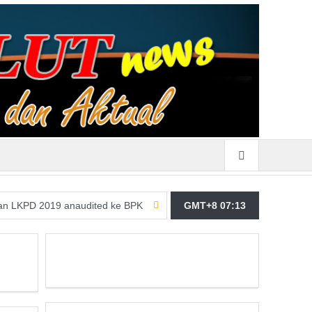
019 anaudited ke BPK
Merasa Terpangil, GMBI Wilter Sulut Siap 
GMT+8 07:13