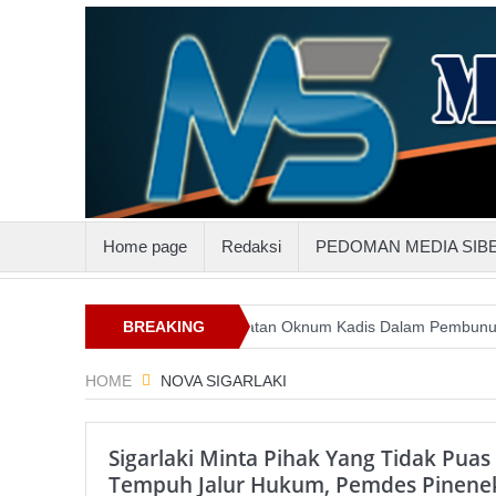
Home page
Redaksi
PEDOMAN MEDIA SIB
Suluttenggo
Keterlibatan Oknum Kadis Dalam Pembunuhan Steven 
BREAKING
NEWS
HOME
NOVA SIGARLAKI
Sigarlaki Minta Pihak Yang Tidak Puas
Tempuh Jalur Hukum, Pemdes Pinenek