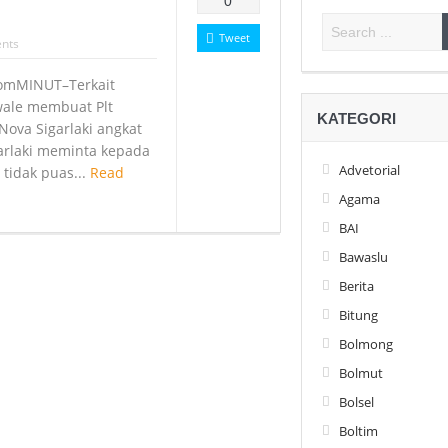
0
Tweet
nts
omMINUT–Terkait
wale membuat Plt
KATEGORI
ova Sigarlaki angkat
garlaki meminta kepada
Advetorial
a tidak puas...
Read
Agama
BAI
Bawaslu
Berita
Bitung
Bolmong
Bolmut
Bolsel
Boltim