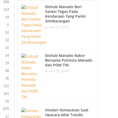
509
Dishub Manado Beri
214
Sanksi Tegas Pada
Kendaraan Yang Parkir
19
Sembarangan
5
Januari 23, 2019
53
10
10
Dishub Manado Rakor
24
Bersama Polresta Manado
29
dan POM TNI
Januari 22, 2019
48
36
122
161
10
870
Hindari Kemacetan Saat
Upacara Adat Tulude,
17