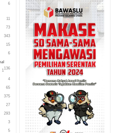
6
11
73
343
15
6
al
136
1
4
65
375
27
293
3
5