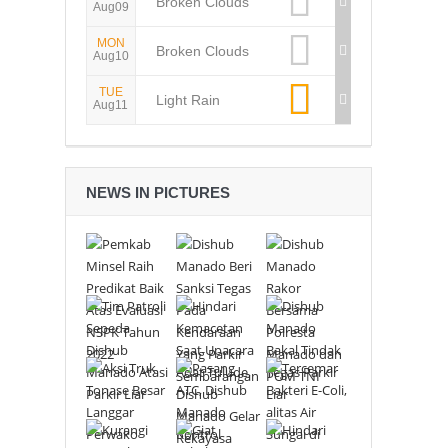
Broken Clouds
Aug09
MON
Broken Clouds
Aug10
TUE
Light Rain
Aug11
NEWS IN PICTURES