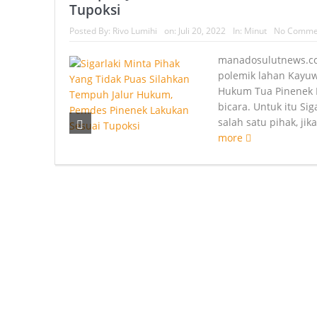
Tupoksi
Posted By:
Rivo Lumihi
on:
Juli 20, 2022
In:
Minut
No Comme
manadosulutnews.c
polemik lahan Kayu
Hukum Tua Pinenek N
bicara. Untuk itu Si
salah satu pihak, jik
more