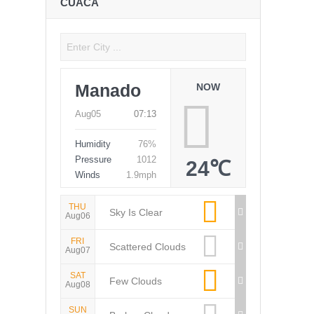
CUACA
Manado
NOW
Aug05
07:13
Humidity
76%
Pressure
1012
24℃
Winds
1.9mph
THU
Sky Is Clear
Aug06
FRI
Scattered Clouds
Aug07
SAT
Few Clouds
Aug08
SUN