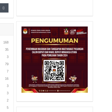
168
35
3
79
7
16
3
3
2
5