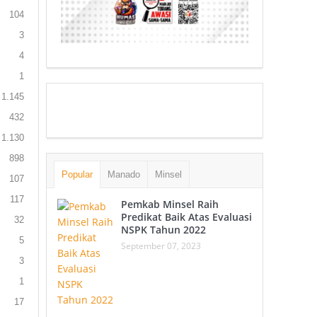
104
3
4
1
1.145
432
1.130
898
Popular
Manado
Minsel
107
117
Pemkab Minsel Raih
Predikat Baik Atas Evaluasi
32
NSPK Tahun 2022
5
September 07, 2023
3
1
17