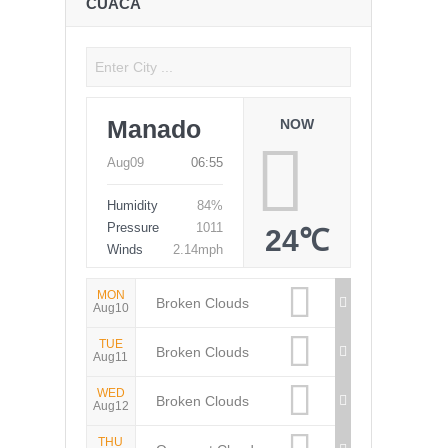
CUACA
Manado
NOW
Aug09
06:55
Humidity
84%
Pressure
1011
24℃
Winds
2.14mph
MON
Broken Clouds
Aug10
TUE
Broken Clouds
Aug11
WED
Broken Clouds
Aug12
THU