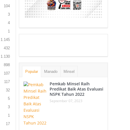
104
3
4
1
1.145
432
1.130
898
Popular
Manado
Minsel
107
117
Pemkab Minsel Raih
Predikat Baik Atas Evaluasi
32
NSPK Tahun 2022
5
September 07, 2023
3
1
17