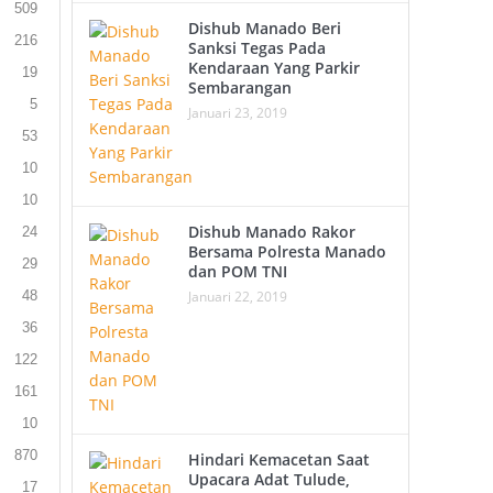
509
Dishub Manado Beri
216
Sanksi Tegas Pada
Kendaraan Yang Parkir
19
Sembarangan
5
Januari 23, 2019
53
10
10
Dishub Manado Rakor
24
Bersama Polresta Manado
29
dan POM TNI
Januari 22, 2019
48
36
122
161
10
870
Hindari Kemacetan Saat
Upacara Adat Tulude,
17