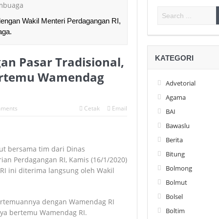
dengan Wakil Menteri Perdagangan RI,
aga.
n Pasar Tradisional,
KATEGORI
Bertemu Wamendag
Advetorial
Agama
ments
Cetak
Email
BAI
Bawaslu
Berita
ut bersama tim dari Dinas
Bitung
an Perdagangan RI, Kamis (16/1/2020)
Bolmong
 ini diterima langsung oleh Wakil
Bolmut
Bolsel
 pertemuannya dengan Wamendag RI
Boltim
nya bertemu Wamendag RI.