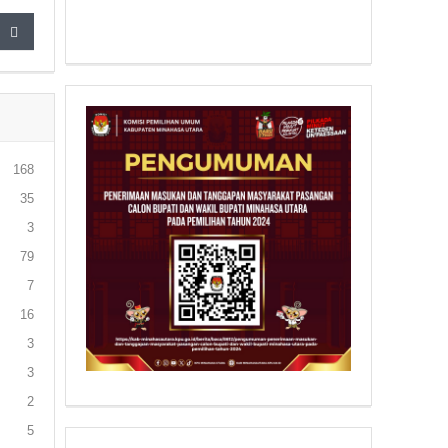
168
35
3
79
7
16
3
3
2
5