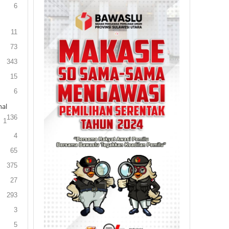
6
11
73
343
15
6
al
136
1
4
65
375
27
293
3
5