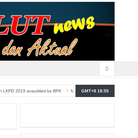
19 anaudited ke BPK
Merasa Terpangil, GMBI Wilter Sulut Siap P
GMT+8 18:55