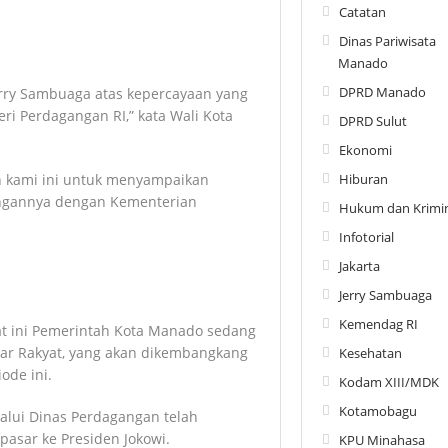
Catatan
Dinas Pariwisata
Manado
DPRD Manado
rry Sambuaga atas kepercayaan yang
ri Perdagangan RI,” kata Wali Kota
DPRD Sulut
Ekonomi
Hiburan
an kami ini untuk menyampaikan
ngannya dengan Kementerian
Hukum dan Krimin
Infotorial
Jakarta
Jerry Sambuaga
Kemendag RI
saat ini Pemerintah Kota Manado sedang
ar Rakyat, yang akan dikembangkang
Kesehatan
ode ini.
Kodam XIII/MDK
Kotamobagu
lui Dinas Perdagangan telah
sar ke Presiden Jokowi.
KPU Minahasa