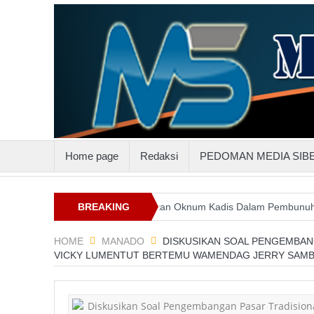
Home page
Redaksi
PEDOMAN MEDIA SIB
uluttenggo
Keterlibatan Oknum Kadis Dalam Pembunuhan Steven 
BREAKING
NEWS
HOME
MANADO
DISKUSIKAN SOAL PENGEMBANG
VICKY LUMENTUT BERTEMU WAMENDAG JERRY SAM