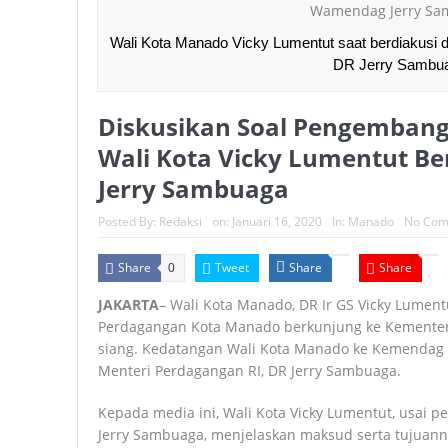
Wali Kota Manado Vicky Lumentut saat berdiakusi 
DR Jerry Sambu
Diskusikan Soal Pengembanga
Wali Kota Vicky Lumentut 
Jerry Sambuaga
Posted By:
Redaksi
on:
Januari 16, 2020
In:
Manado
No Com
Share
Tweet
Share
Share
0
JAKARTA
– Wali Kota Manado, DR Ir GS Vicky Lument
Perdagangan Kota Manado berkunjung ke Kementeri
siang. Kedatangan Wali Kota Manado ke Kemendag RI
Menteri Perdagangan RI, DR Jerry Sambuaga.
Kepada media ini, Wali Kota Vicky Lumentut, usai
Jerry Sambuaga, menjelaskan maksud serta tujuan