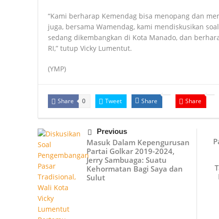
“Kami berharap Kemendag bisa menopang dan memfo
juga, bersama Wamendag, kami mendiskusikan soal
sedang dikembangkan di Kota Manado, dan berhar
RI,” tutup Vicky Lumentut.
(YMP)
Share
Tweet
Share
Share
0
Previous
P
Masuk Dalam Kepengurusan
Partai Golkar 2019-2024,
Jerry Sambuaga: Suatu
T
Kehormatan Bagi Saya dan
Sulut