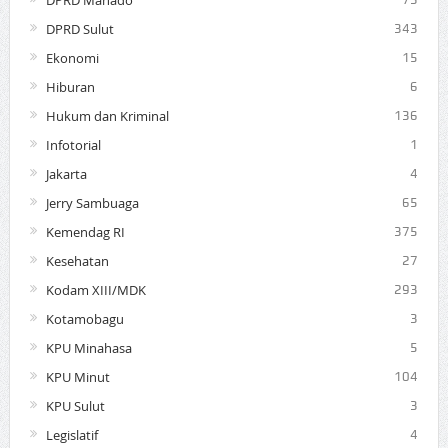
DPRD Sulut
343
Ekonomi
15
Hiburan
6
Hukum dan Kriminal
136
Infotorial
1
Jakarta
4
Jerry Sambuaga
65
Kemendag RI
375
Kesehatan
27
Kodam XIII/MDK
293
Kotamobagu
3
KPU Minahasa
5
KPU Minut
104
KPU Sulut
3
Legislatif
4