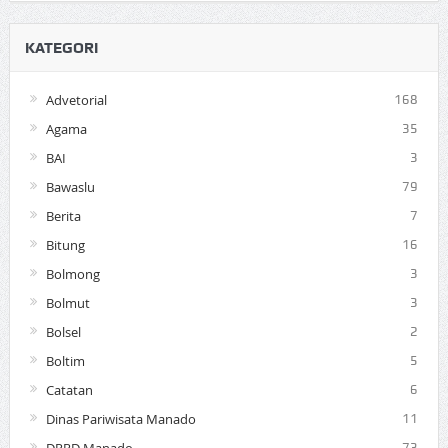
KATEGORI
Advetorial
168
Agama
35
BAI
3
Bawaslu
79
Berita
7
Bitung
16
Bolmong
3
Bolmut
3
Bolsel
2
Boltim
5
Catatan
6
Dinas Pariwisata Manado
11
DPRD Manado
73