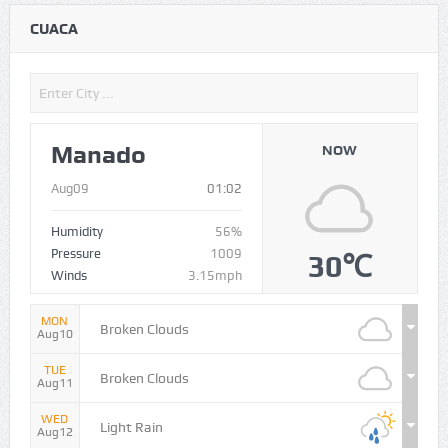
CUACA
Manado
NOW
Aug09
01:02
Humidity
56%
Pressure
1009
30℃
Winds
3.15mph
MON
Broken Clouds
Aug10
TUE
Broken Clouds
Aug11
WED
Light Rain
Aug12