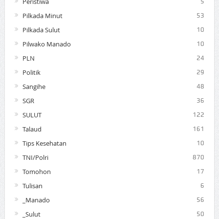
Peristiwa
5
Pilkada Minut
53
Pilkada Sulut
10
Pilwako Manado
10
PLN
24
Politik
29
Sangihe
48
SGR
36
SULUT
122
Talaud
161
Tips Kesehatan
10
TNI/Polri
870
Tomohon
17
Tulisan
6
_Manado
56
_Sulut
50