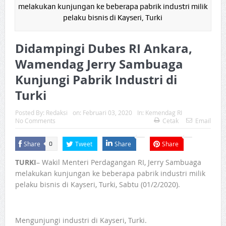
melakukan kunjungan ke beberapa pabrik industri milik
pelaku bisnis di Kayseri, Turki
Didampingi Dubes RI Ankara,
Wamendag Jerry Sambuaga
Kunjungi Pabrik Industri di
Turki
Posted By:
Redaksi
on:
Februari 03, 2020
In:
Kemendag RI
No Comments
Cetak
Email
Share
Tweet
Share
Share
0
TURKI
– Wakil Menteri Perdagangan RI, Jerry Sambuaga
melakukan kunjungan ke beberapa pabrik industri milik
pelaku bisnis di Kayseri, Turki, Sabtu (01/2/2020).
Mengunjungi industri di Kayseri, Turki.