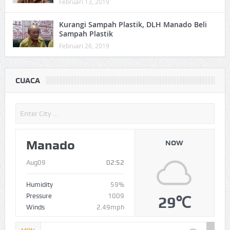
Februari 13, 2019
Kurangi Sampah Plastik, DLH Manado Beli
Sampah Plastik
Februari 26, 2019
CUACA
Manado
NOW
Aug09
02:52
Humidity
59%
Pressure
1009
29℃
Winds
2.49mph