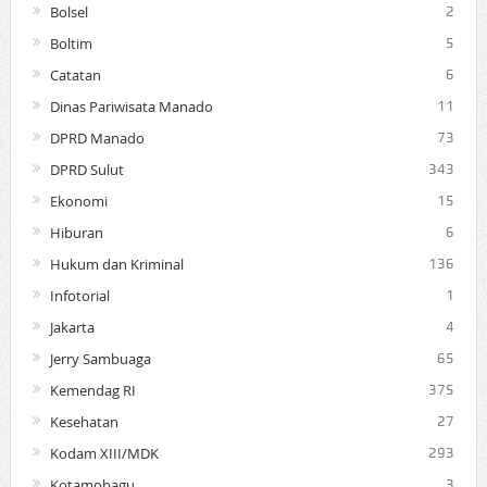
Bolsel
2
Boltim
5
Catatan
6
Dinas Pariwisata Manado
11
DPRD Manado
73
DPRD Sulut
343
Ekonomi
15
Hiburan
6
Hukum dan Kriminal
136
Infotorial
1
Jakarta
4
Jerry Sambuaga
65
Kemendag RI
375
Kesehatan
27
Kodam XIII/MDK
293
Kotamobagu
3