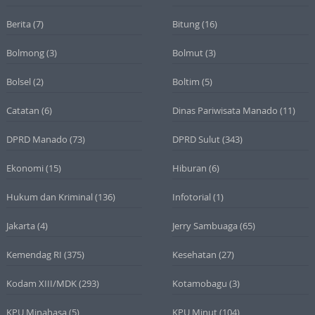
Berita
(7)
Bitung
(16)
Bolmong
(3)
Bolmut
(3)
Bolsel
(2)
Boltim
(5)
Catatan
(6)
Dinas Pariwisata Manado
(11)
DPRD Manado
(73)
DPRD Sulut
(343)
Ekonomi
(15)
Hiburan
(6)
Hukum dan Kriminal
(136)
Infotorial
(1)
Jakarta
(4)
Jerry Sambuaga
(65)
Kemendag RI
(375)
Kesehatan
(27)
Kodam XIII/MDK
(293)
Kotamobagu
(3)
KPU Minahasa
(5)
KPU Minut
(104)