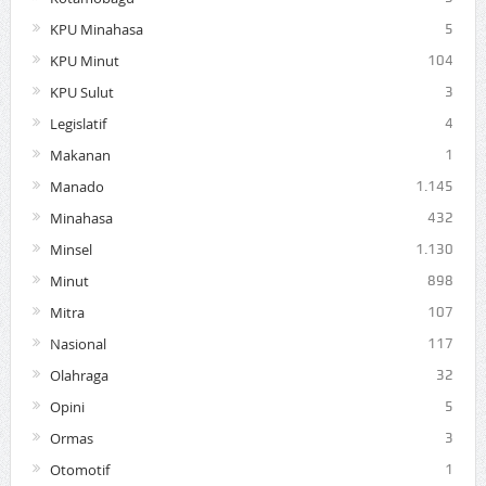
KPU Minahasa
5
KPU Minut
104
KPU Sulut
3
Legislatif
4
Makanan
1
Manado
1.145
Minahasa
432
Minsel
1.130
Minut
898
Mitra
107
Nasional
117
Olahraga
32
Opini
5
Ormas
3
Otomotif
1