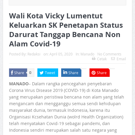
Wali Kota Vicky Lumentut
Keluarkan SK Penetapan Status
Darurat Tanggap Bencana Non
Alam Covid-19
Posted By:
Redaksi
on:
April 05, 2020
In:
Manado
No Comments
Cetak
Email
Share
Tweet
Share
Share
0
MANADO
– Dalam rangka pencegahan penyebaran
Corona Virus Disease 2019 (COVlD-19) di Kota Manado
yang merupakan peristiwa bencana non alam yang telah
mengancam dan mengganggu semua sendi kehidupan
masyarakat dunia, termasuk Indonesia, karena itu
Organisasi Kcsehatan Dunia (wolrd Health Organization)
telah menyatakan Covid-19 sebagai pandemi, dan
Indonesia sendiri merupakan salah satu negara yang