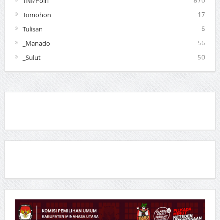
TNI/Polri
870
Tomohon
17
Tulisan
6
_Manado
56
_Sulut
50