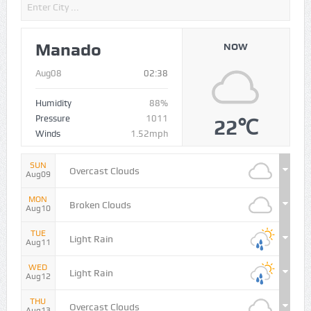
Manado
NOW
Aug08
02:38
Humidity
88%
Pressure
1011
22℃
Winds
1.52mph
SUN
Overcast Clouds
Aug09
MON
Broken Clouds
Aug10
TUE
Light Rain
Aug11
WED
Light Rain
Aug12
THU
Overcast Clouds
Aug13