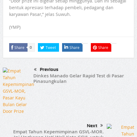
”Door prize ini digelar setiap minggunya. Dan ini sebagai
bentuk apresiasi terhadap pembeli, pedagang dan
karyawan Pasar,” jelas Suwuh.
(YMP)
Share
Tweet
Share
Share
0
Previous
Dinkes Manado Gelar Rapid Test di Pasar
Pinasungkulan
Next
Empat Tahun Kepemimpinan GSVL-MOR.