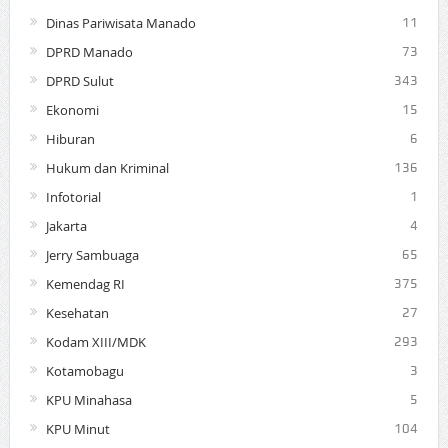
Dinas Pariwisata Manado
11
DPRD Manado
73
DPRD Sulut
343
Ekonomi
15
Hiburan
6
Hukum dan Kriminal
136
Infotorial
1
Jakarta
4
Jerry Sambuaga
65
Kemendag RI
375
Kesehatan
27
Kodam XIII/MDK
293
Kotamobagu
3
KPU Minahasa
5
KPU Minut
104