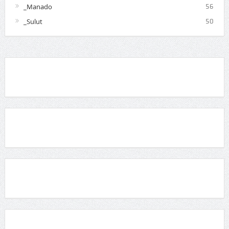
_Manado
56
_Sulut
50