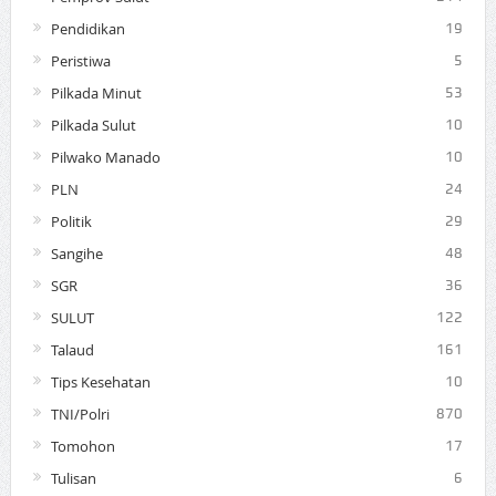
Pendidikan
19
Peristiwa
5
Pilkada Minut
53
Pilkada Sulut
10
Pilwako Manado
10
PLN
24
Politik
29
Sangihe
48
SGR
36
SULUT
122
Talaud
161
Tips Kesehatan
10
TNI/Polri
870
Tomohon
17
Tulisan
6