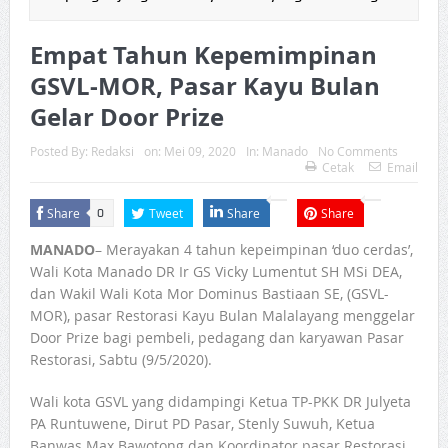
Empat Tahun Kepemimpinan
GSVL-MOR, Pasar Kayu Bulan
Gelar Door Prize
Posted By:
Redaksi
on:
Mei 09, 2020
In:
Manado
No Comments
Cetak
Email
Share
Tweet
Share
Share
0
MANADO
– Merayakan 4 tahun kepeimpinan ‘duo cerdas’,
Wali Kota Manado DR Ir GS Vicky Lumentut SH MSi DEA,
dan Wakil Wali Kota Mor Dominus Bastiaan SE, (GSVL-
MOR), pasar Restorasi Kayu Bulan Malalayang menggelar
Door Prize bagi pembeli, pedagang dan karyawan Pasar
Restorasi, Sabtu (9/5/2020).
Wali kota GSVL yang didampingi Ketua TP-PKK DR Julyeta
PA Runtuwene, Dirut PD Pasar, Stenly Suwuh, Ketua
Banwas Max Bawotong dan Koordinator pasar Restorasi