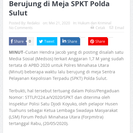
Berujung di Meja SPKT Polda
Sulut
Posted By:
Redaksi
on:
Mei 21, 2020
In:
Hukum dan Kriminal
No Comments
Cetak
Email
Share
Tweet
Share
Share
0
MINUT
–Cuitan Hendra Jacob yang di posting disalah satu
Media Sosial (Medsos) terkait Anggaran 1,7 M yang sudah
tertata di APBD 2020 untuk Polres Minahasa Utara
(Minut) beberapa waktu lalu berujung di meja Sentra
Pelayanan Kepolisian Terpadu (SPKT) Polda Sulut.
Terbukti, hal tersebut tertuang dalam Polisi/Pengaduan
Nomor: STTLP/224.a/V2020/SPKT dan diterima oleh
Inspektur Polisi Satu Djodi Koyuko, oleh pelapor Husen
Tuahuns sebagai Ketua Lembaga Swadaya Masyarakat
(LSM) Forum Peduli Minahasa Utara (Forpmitra)
tertanggal Rabu, (20/05/2020).