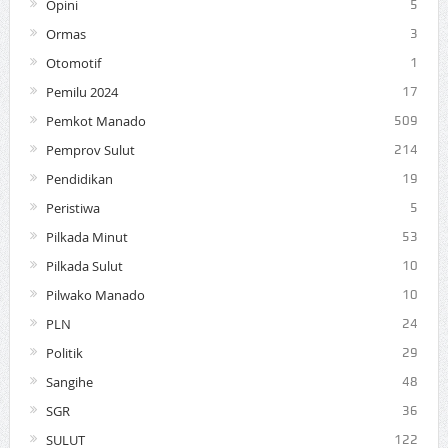
Opini
5
Ormas
3
Otomotif
1
Pemilu 2024
17
Pemkot Manado
509
Pemprov Sulut
214
Pendidikan
19
Peristiwa
5
Pilkada Minut
53
Pilkada Sulut
10
Pilwako Manado
10
PLN
24
Politik
29
Sangihe
48
SGR
36
SULUT
122