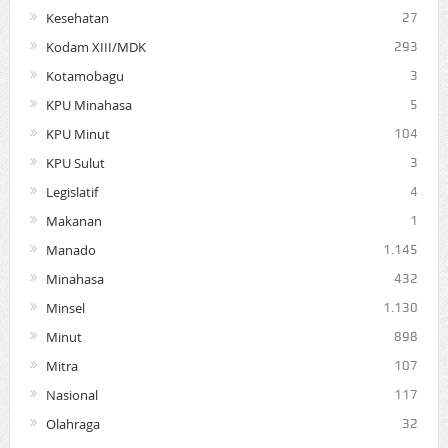
Kesehatan
27
Kodam XIII/MDK
293
Kotamobagu
3
KPU Minahasa
5
KPU Minut
104
KPU Sulut
3
Legislatif
4
Makanan
1
Manado
1.145
Minahasa
432
Minsel
1.130
Minut
898
Mitra
107
Nasional
117
Olahraga
32