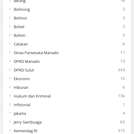
Bitung
16
Bolmong
3
Bolmut
3
Bolsel
2
Boltim
5
Catatan
6
Dinas Pariwisata Manado
11
DPRD Manado
73
DPRD Sulut
343
Ekonomi
15
Hiburan
6
Hukum dan Kriminal
136
Infotorial
1
Jakarta
4
Jerry Sambuaga
65
Kemendag RI
375