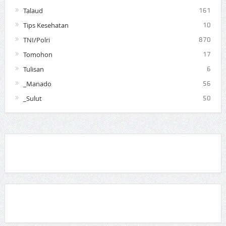
Talaud
161
Tips Kesehatan
10
TNI/Polri
870
Tomohon
17
Tulisan
6
_Manado
56
_Sulut
50