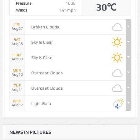
Pressure
1008
30℃
Winds
1.91mph
FRI
Broken Clouds
Aug07
SAT
Sky Is Clear
Aug08
SUN
Sky Is Clear
Aug09
MON
Overcast Clouds
Aug10
TUE
Overcast Clouds
Aug11
WED
Light Rain
Aug12
NEWS IN PICTURES